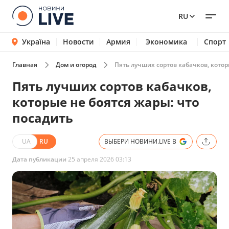
RU
Україна
Новости
Армия
Экономика
Спорт
Главная
Дом и огород
Пять лучших сортов кабачков, котор
Пять лучших сортов кабачков,
которые не боятся жары: что
посадить
UA
RU
ВЫБЕРИ НОВИНИ.LIVE В
Дата публикации
25 апреля 2026 03:13