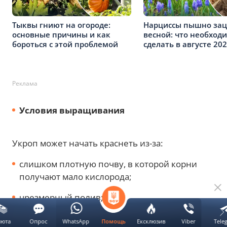
Тыквы гниют на огороде:
Нарциссы пышно зац
основные причины и как
весной: что необход
бороться с этой проблемой
сделать в августе 20
Реклама
Условия выращивания
Укроп может начать краснеть из-за:
слишком плотную почву, в которой корни
получают мало кислорода;
чрезмерный полив;
застой воды у корней;
люта
Опрос
WhatsApp
Ексклюзив
Viber
Tele
Помощь