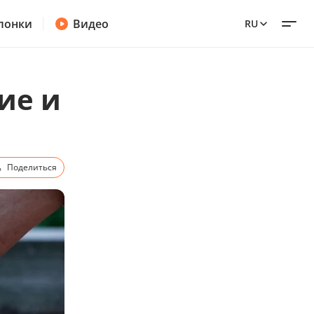
лонки
Видео
RU
ие и
Поделиться