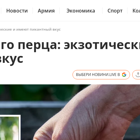
Новости
Армия
Экономика
Спорт
Ко
ические и имеют пикантный вкус
го перца: экзотическ
вкус
ВЫБЕРИ НОВИНИ.LIVE В