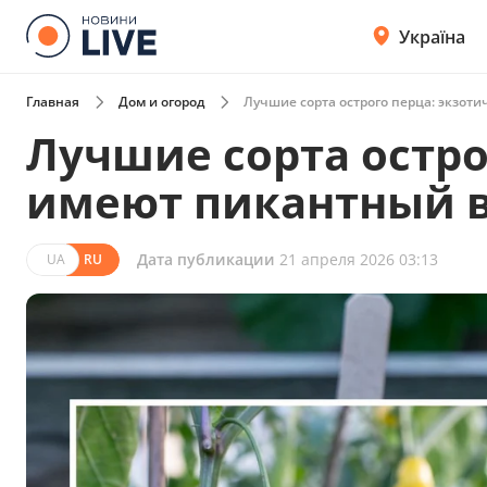
Україна
Главная
Дом и огород
Лучшие сорта острого перца: экзот
Лучшие сорта остро
имеют пикантный 
Дата публикации
21 апреля 2026 03:13
UA
RU