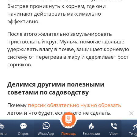
быстрее проникнуть к корням, где они
начинают действовать максимально
эффективно.
После этого желательно замульчировать
приствольный круг. Мульча помогает дольше
удерживать влагу в почве, защищает корневую
систему от перегрева в жару и сдерживает рост
сорняков.
Делимся другими полезными
советами по садоводству
Почему
персик обязательно нужно обрезать
летом и что будет, если этого не сделать.
Как
ухаживать за абрикосом летом
, чтобы
дерево щедро плодоносило.
люта
Опрос
WhatsApp
Ексклюзив
Viber
Tele
Помощь