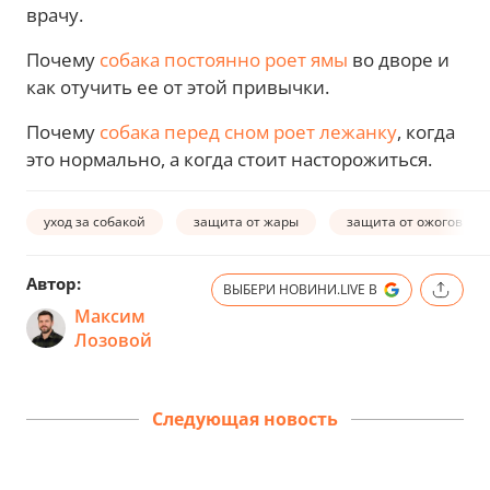
врачу.
Почему
собака постоянно роет ямы
во дворе и
как отучить ее от этой привычки.
Почему
собака перед сном роет лежанку
, когда
это нормально, а когда стоит насторожиться.
уход за собакой
защита от жары
защита от ожогов
Автор:
ВЫБЕРИ НОВИНИ.LIVE В
Максим
Лозовой
Следующая новость