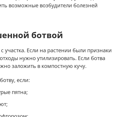
сить возможные возбудители болезней
шенной ботвой
с участка. Если на растении были признаки
 отходы нужно утилизировать. Если ботва
ожно заложить в компостную кучу.
ботву, если:
урые пятна;
ют;
офторозом;