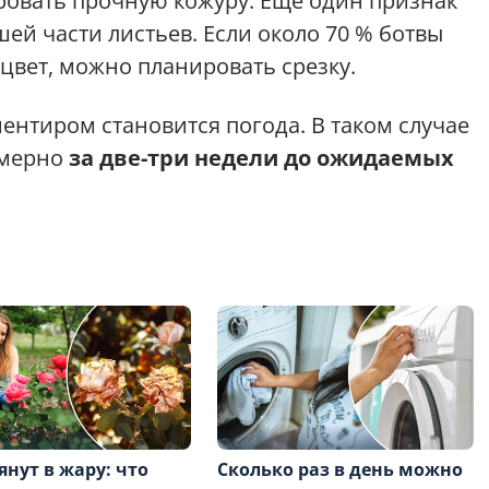
ровать прочную кожуру. Еще один признак
ей части листьев. Если около 70 % ботвы
вет, можно планировать срезку.
ентиром становится погода. В таком случае
имерно
за две-три недели до ожидаемых
янут в жару: что
Сколько раз в день можно