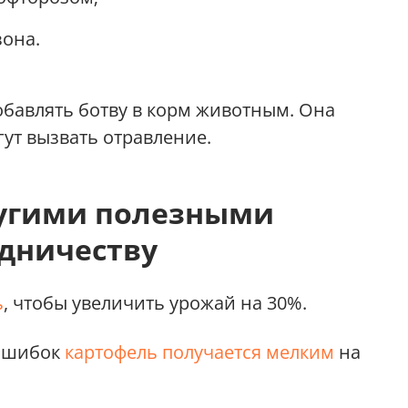
зона.
добавлять ботву в корм животным. Она
ут вызвать отравление.
ругими полезными
одничеству
ь
, чтобы увеличить урожай на 30%.
 ошибок
картофель получается мелким
на