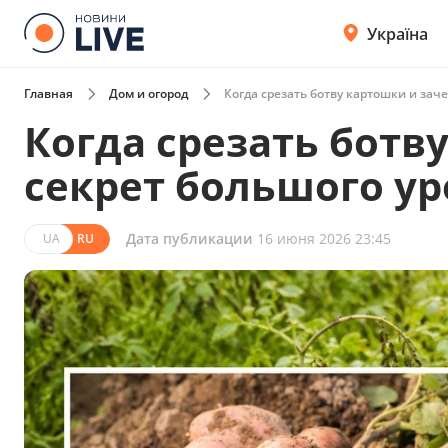
Україна
Главная
Дом и огород
Когда срезать ботву картошки и зач
Когда срезать ботв
секрет большого у
Дата публикации
16 июня 2026 23:45
UA
RU