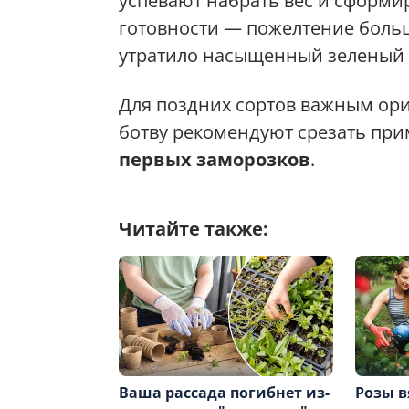
успевают набрать вес и сформи
готовности — пожелтение больш
утратило насыщенный зеленый ц
Для поздних сортов важным ори
ботву рекомендуют срезать пр
первых заморозков
.
Читайте также:
Ваша рассада погибнет из-
Розы в