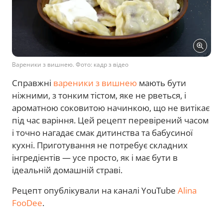
Вареники з вишнею. Фото: кадр з відео
Справжні
вареники з вишнею
мають бути
ніжними, з тонким тістом, яке не рветься, і
ароматною соковитою начинкою, що не витікає
під час варіння. Цей рецепт перевірений часом
і точно нагадає смак дитинства та бабусиної
кухні. Приготування не потребує складних
інгредієнтів — усе просто, як і має бути в
ідеальній домашній страві.
Рецепт опублікували на каналі YouTube
Alina
FooDee
.