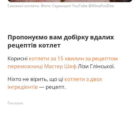
Смажені котлети. Фото: Скриншот YouTube @AlinaFooDee
Пропонуємо вам добірку вдалих
рецептів котлет
Корисні
котлети за 15 хвилин за рецептом
переможниці Мастер Шеф
Лізи Глінської.
Ніхто не вірить, що ці
котлети з двох
інгредієнтів
— рецепт.
Реклама