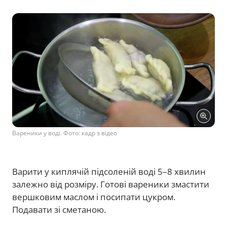
Вареники у воді. Фото: кадр з відео
Варити у киплячій підсоленій воді 5–8 хвилин
залежно від розміру. Готові вареники змастити
вершковим маслом і посипати цукром.
Подавати зі сметаною.