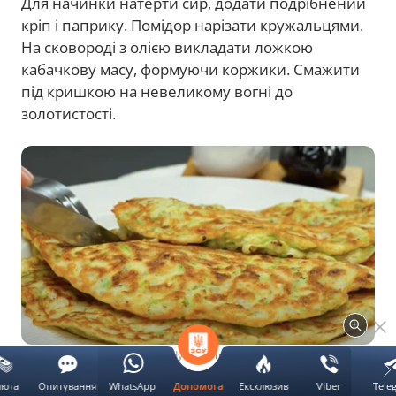
Для начинки натерти сир, додати подрібнений
кріп і паприку. Помідор нарізати кружальцями.
На сковороді з олією викладати ложкою
кабачкову масу, формуючи коржики. Смажити
під кришкою на невеликому вогні до
золотистості.
Готові чебуреки. Фото: gospodynka.com.ua
люта
Опитування
WhatsApp
Ексклюзив
Viber
Tele
Допомога