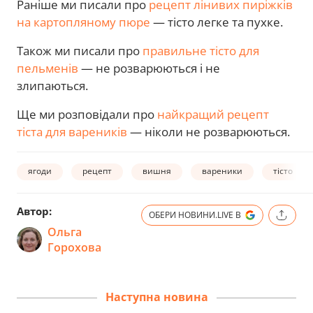
Раніше ми писали про
рецепт лінивих пиріжків
на картопляному пюре
— тісто легке та пухке.
Також ми писали про
правильне тісто для
пельменів
— не розварюються і не
злипаються.
Ще ми розповідали про
найкращий рецепт
тіста для вареників
— ніколи не розварюються.
ягоди
рецепт
вишня
вареники
тісто
Автор:
ОБЕРИ НОВИНИ.LIVE В
Ольга
Горохова
Наступна новина