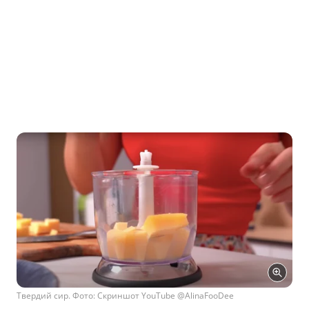
Твердий сир. Фото: Скриншот YouTube @AlinaFooDee