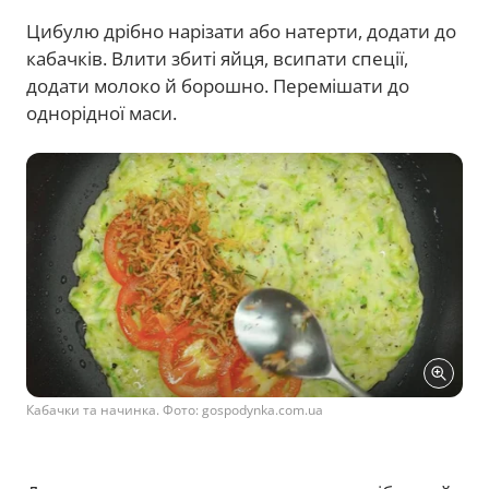
Цибулю дрібно нарізати або натерти, додати до
кабачків. Влити збиті яйця, всипати спеції,
додати молоко й борошно. Перемішати до
однорідної маси.
Кабачки та начинка. Фото: gospodynka.com.ua