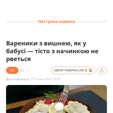
Наступна новина
Вареники з вишнею, як у
бабусі — тісто з начинкою не
рветься
UA
RU
ОБЕРИ НОВИНИ.LIVE В
Дата публікації:
15 липня 2025 15:00