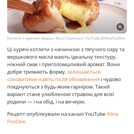
Котлети з курячого фаршу. Фото: Скриншот YouTube @AlinaFooDee
Ці курячі котлети з начинкою з тягучого сиру та
вершкового масла мають ідеальну текстуру,
ніжний смак і приголомшливий аромат. Вони
добре тримають форму,
залишаються
соковитими навіть після обсмаження
і чудово
поєднуються з будь-яким гарніром. Такий
варіант стане улюбленою стравою для всієї
родини — і на обід, і на вечерю.
Рецепт опублікували на каналі YouTube
Alina
FooDee
.