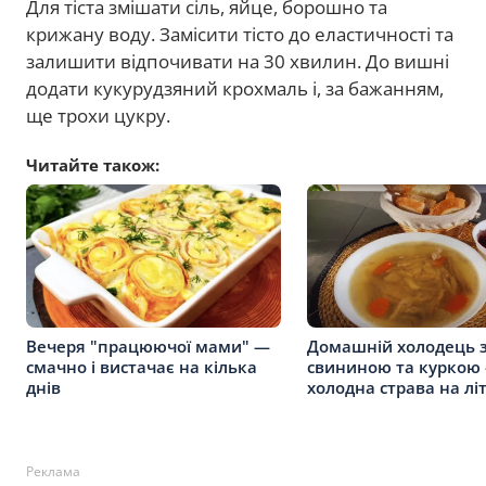
Для тіста змішати сіль, яйце, борошно та
крижану воду. Замісити тісто до еластичності та
залишити відпочивати на 30 хвилин. До вишні
додати кукурудзяний крохмаль і, за бажанням,
ще трохи цукру.
Читайте також:
Вечеря "працюючої мами" —
Домашній холодець з
смачно і вистачає на кілька
свининою та куркою
днів
холодна страва на лі
Реклама