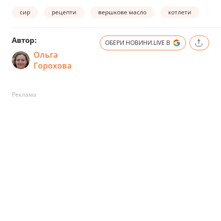
сир
рецепти
вершкове масло
котлети
м'
Автор:
ОБЕРИ НОВИНИ.LIVE В
Ольга
Горохова
Реклама