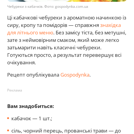
Чебуреки з кабачків. Фото: gospodynka.com.ua
Ці кабачкові чебуреки з ароматною начинкою із
сиру, кропу та помідорів — справжня
знахідка
для літнього меню
. Без замісу тіста, без метушні,
зате з неймовірним смаком, який може легко
затьмарити навіть класичні чебуреки.
Готуються просто, а результат перевершує всі
очікування.
Рецепт опублікувала
Gospodynka
.
Реклама
Вам знадобиться:
кабачок — 1 шт.;
сіль, чорний перець, прованські трави — до