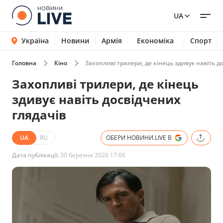
UA
Україна
Новини
Армія
Економіка
Спорт
Головна
Кіно
Захопливі трилери, де кінець здивує навіть д
Захопливі трилери, де кінець
здивує навіть досвідчених
глядачів
UA
RU
ОБЕРИ НОВИНИ.LIVE В
Дата публікації:
30 березня 2026 17:06