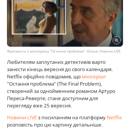
Фрагменти з мінісеріалу "Остання проблема". Колаж: Новини.LIVE
Любителям заплутаних детективів варто
занести кінець вересня до свого календаря.
Netflix офіційно повідомив, що
мінісеріал
"Остання проблема" (The Final Problem),
створений за однойменним романом Артуро
Переса-Реверте, стане доступним для
перегляду вже 25 вересня.
Новини.LIVE
з посиланням на платформу
Netflix
розповість про цю картину детальніше.