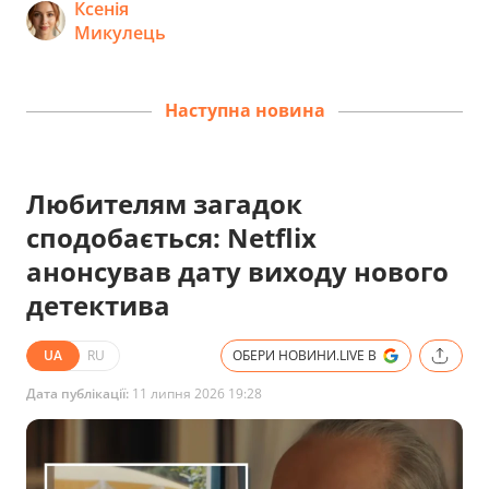
Ксенія
Микулець
Наступна новина
Любителям загадок
сподобається: Netflix
анонсував дату виходу нового
детектива
UA
RU
ОБЕРИ НОВИНИ.LIVE В
Дата публікації:
11 липня 2026 19:28