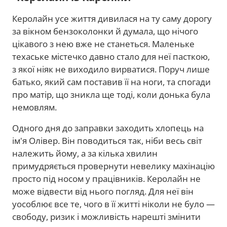
Керолайн усе життя дивилася на ту саму дорогу
за вікном бензоколонки й думала, що нічого
цікавого з нею вже не станеться. Маленьке
техаське містечко давно стало для неї пасткою,
з якої ніяк не виходило вирватися. Поруч лише
батько, який сам поставив її на ноги, та спогади
про матір, що зникла ще тоді, коли донька була
немовлям.
Одного дня до заправки заходить хлопець на
ім'я Олівер. Він поводиться так, ніби весь світ
належить йому, а за кілька хвилин
примудряється провернути невелику махінацію
просто під носом у працівників. Керолайн не
може відвести від нього погляд. Для неї він
уособлює все те, чого в її житті ніколи не було —
свободу, ризик і можливість нарешті змінити