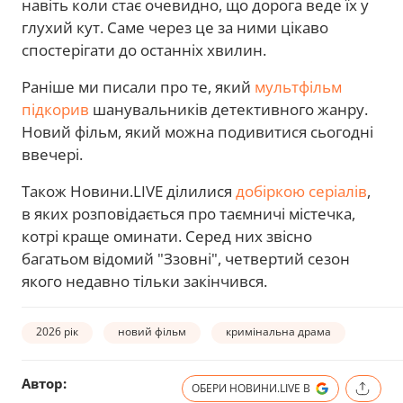
навіть коли стає очевидно, що дорога веде їх у
глухий кут. Саме через це за ними цікаво
спостерігати до останніх хвилин.
Раніше ми писали про те, який
мультфільм
підкорив
шанувальників детективного жанру.
Новий фільм, який можна подивитися сьогодні
ввечері.
Також Новини.LIVE ділилися
добіркою серіалів
,
в яких розповідається про таємничі містечка,
котрі краще оминати. Серед них звісно
багатьом відомий "Ззовні", четвертий сезон
якого недавно тільки закінчився.
2026 рік
новий фільм
кримінальна драма
Автор:
ОБЕРИ НОВИНИ.LIVE В