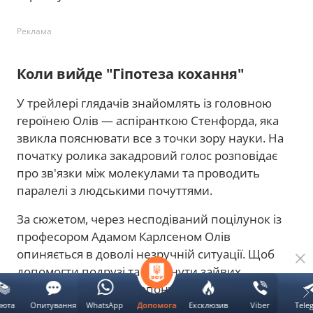
Реклама
Коли вийде "Гіпотеза кохання"
У трейлері глядачів знайомлять із головною
героїнею Олів — аспіранткою Стенфорда, яка
звикла пояснювати все з точки зору науки. На
початку ролика закадровий голос розповідає
про зв'язки між молекулами та проводить
паралелі з людськими почуттями.
За сюжетом, через несподіваний поцілунок із
професором Адамом Карлсеном Олів
опиняється в доволі незручній ситуації. Щоб
допомогти подрузі та уникнути зайвих
запитань, дівчина пропонує викладачеві
зіграти роль її хлопця. Так починається історія
люта
Опитування
WhatsApp
Ексклюзив
Viber
Tele
Допомога