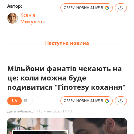
Автор:
ОБЕРИ НОВИНИ.LIVE В
Ксенія
Микулець
Наступна новина
Мільйони фанатів чекають на
це: коли можна буде
подивитися "Гіпотезу кохання"
UA
RU
ОБЕРИ НОВИНИ.LIVE В
Дата публікації:
11 липня 2026 14:43