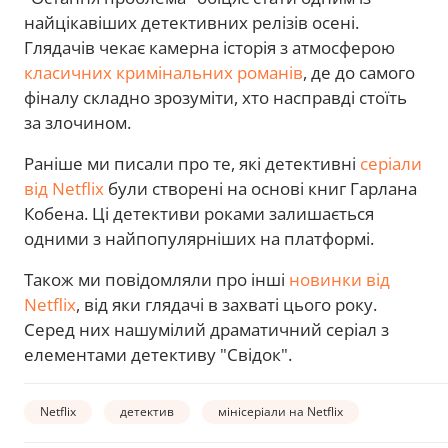
найцікавіших детективних релізів осені.
Глядачів чекає камерна історія з атмосферою
класичних кримінальних романів
, де до самого
фіналу складно зрозуміти, хто насправді стоїть
за злочином.
Раніше ми писали про те, які детективні
серіали
від Netflix
були створені на основі книг Гарлана
Кобена. Ці детективи роками залишається
одними з найпопулярніших на платформі.
Також ми повідомляли про інші
новинки від
Netflix
, від яки глядачі в захваті цього року.
Серед них нашумілий драматичний серіал з
елементами детективу "Свідок".
Netflix
детектив
мінісеріали на Netflix