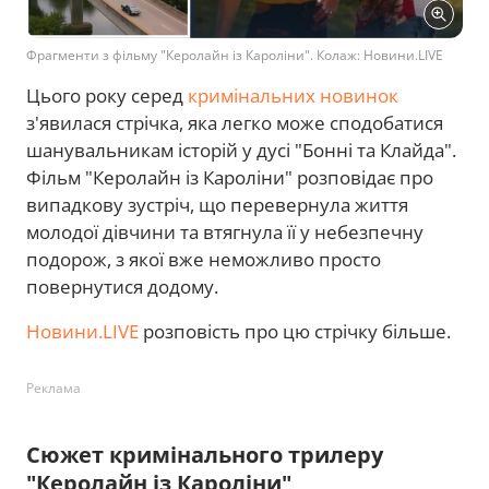
Фрагменти з фільму "Керолайн із Кароліни". Колаж: Новини.LIVE
Цього року серед
кримінальних новинок
з'явилася стрічка, яка легко може сподобатися
шанувальникам історій у дусі "Бонні та Клайда".
Фільм "Керолайн із Кароліни" розповідає про
випадкову зустріч, що перевернула життя
молодої дівчини та втягнула її у небезпечну
подорож, з якої вже неможливо просто
повернутися додому.
Новини.LIVE
розповість про цю стрічку більше.
Реклама
Сюжет кримінального трилеру
"Керолайн із Кароліни"