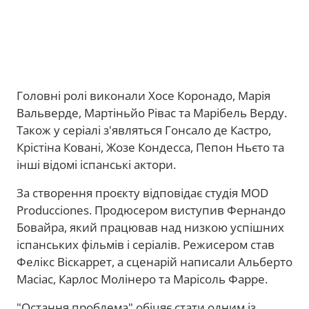
Головні ролі виконали Хосе Коронадо, Марія
Вальверде, Мартіньйо Рівас та Марібель Верду.
Також у серіалі з'являться Гонсало де Кастро,
Крістіна Ковані, Жозе Кондесса, Пепон Ньєто та
інші відомі іспанські актори.
За створення проєкту відповідає студія MOD
Producciones. Продюсером виступив Фернандо
Бовайра, який працював над низкою успішних
іспанських фільмів і серіалів. Режисером став
Фелікс Віскаррет, а сценарій написали Альберто
Масіас, Карлос Молінеро та Марісоль Фарре.
"Остання проблема" обіцяє стати одним із