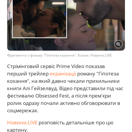
Фрагменти з фільму "Гіпотеза кохання". Колаж: Новини.LIVE
Стрімінговий сервіс Prime Video показав
перший трейлер
екранізації
роману "Гіпотеза
кохання", на який давно чекали прихильники
книги Алі Гейзелвуд. Відео представили під час
фестивалю Obsessed Fest, а після прем'єри
ролик одразу почали активно обговорювати в
соцмережах.
Новини.LIVE
розповість детальніше про цю
картину.