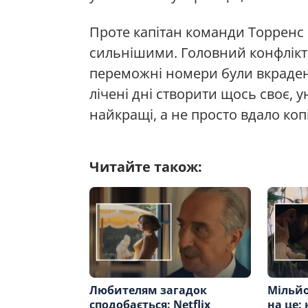
Проте капітан команди Торренс р
сильнішими. Головний конфлікт р
переможні номери були вкрадені
лічені дні створити щось своє, 
найкращі, а не просто вдало ко
Читайте також:
Любителям загадок
Мільйо
сподобається: Netflix
на це: