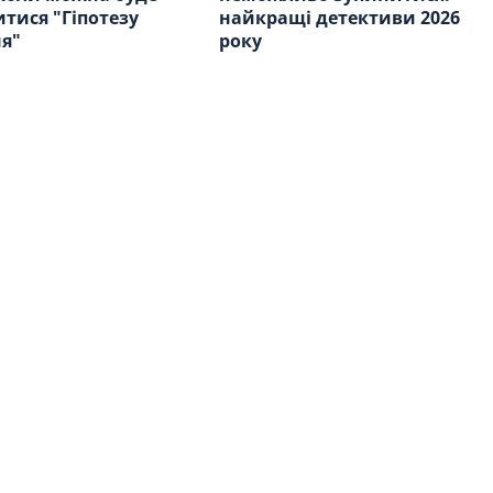
тися "Гіпотезу
найкращі детективи 2026
я"
року