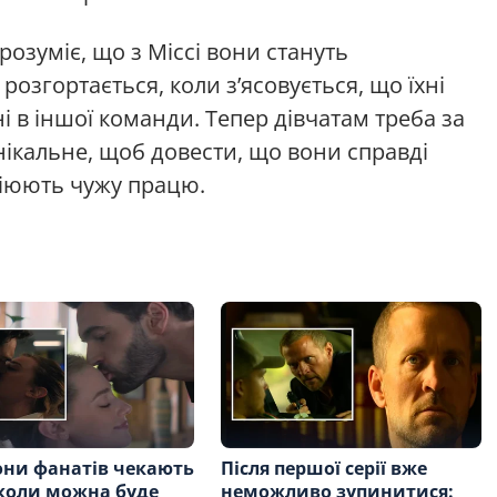
озуміє, що з Міссі вони стануть
озгортається, коли з’ясовується, що їхні
 в іншої команди. Тепер дівчатам треба за
унікальне, щоб довести, що вони справді
піюють чужу працю.
ни фанатів чекають
Після першої серії вже
 коли можна буде
неможливо зупинитися: