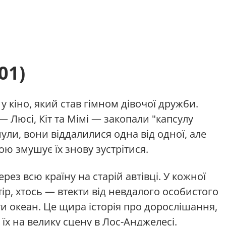
01)
у кіно, який став гімном дівочої дружби.
— Люсі, Кіт та Мімі — закопали "капсулу
нули, вони віддалилися одна від одної, але
ю змушує їх знову зустрітися.
ез всю країну на старій автівці. У кожної
тір, хтось — втекти від невдалого особистого
ти океан. Це щира історія про дорослішання,
 їх на велику сцену в Лос-Анджелесі.