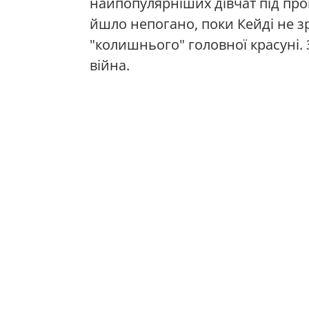
найпопулярніших дівчат під пр
йшло непогано, поки Кейді не з
"колишнього" головної красуні.
війна.