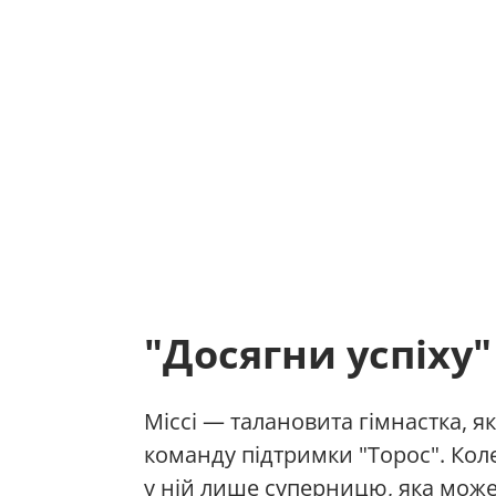
"Досягни успіху"
Міссі — талановита гімнастка, я
команду підтримки "Торос". Коле
у ній лише суперницю, яка мож