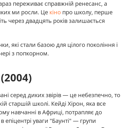
зараз переживає справжній ренесанс, а
 яких ми росли. Це
кіно
про школу, перше
іть через двадцять років залишається
ки, які стали базою для цілого покоління і
чері з попкорном.
(2004)
ані серед диких звірів — це небезпечно, то
ій старшій школі. Кейді Хірон, яка все
му навчанні в Африці, потрапляє до
в епіцентрі уваги "Баунті" — групи