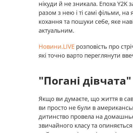
нікуди й не зникала. Епоха Y2K 
разом з нею і ті самі фільми, на
кохання та пошуки себе, яке нав
актуальним.
Новини.LIVE
розповість про стріч
які точно варто переглянути вве
"Погані дівчата" 
Якщо ви думаєте, що життя в сав
ви просто не були в американськ
дитинство провела на домашньо
звичайного класу та опиняється 