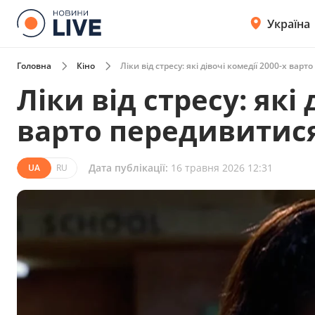
Україна
Головна
Кіно
Ліки від стресу: які дівочі комедії 2000-х вар
Ліки від стресу: які 
варто передивитис
Дата публікації:
16 травня 2026 12:31
UA
RU