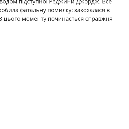
оводом підступної Реджини Джордж. Все
робила фатальну помилку: закохалася в
 З цього моменту починається справжня