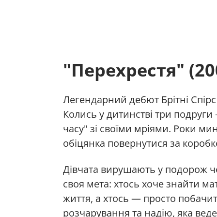
"Перехрестя" (20
Легендарний дебют Брітні Спірс 
Колись у дитинстві три подруги 
часу" зі своїми мріями. Роки ми
обіцянка повернутися за коробко
Дівчата вирушають у подорож чер
своя мета: хтось хоче знайти ма
життя, а хтось — просто побачи
розчарування та надію, яка веде