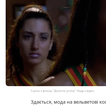
Сцена з фільму "Досягни успіху". Кадр з відео
Здається, мода на вельветові ко