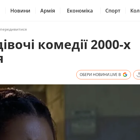
Новини
Армія
Економіка
Спорт
Кол
то передивитися
дівочі комедії 2000-х
я
ОБЕРИ НОВИНИ.LIVE В