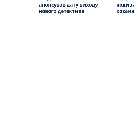
анонсував дату виходу
подиви
нового детектива
коханн