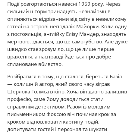
Події розгортаються навесні 1959 року. Через
сильний шторм тринадцять незнайомців
опиняються відрізаними від світу в невеликому
готелі на острові неподалік Майорки. Коли одну
з постояльців, англійку Елізу Мандер, знаходять
мертвою, здається, що це самогубство. Але дуже
швидко стає зрозуміло, що це лише перше
враження, а насправді йдеться про добре
сплановане вбивство.
Розібратися в тому, що сталося, береться Базіл
— колишній актор, який свого часу зіграв
Шерлока Голмса в кіно. Хоча він давно залишив
професію, саме йому доводиться стати
справжнім детективом. Разом із молодим
письменником Фоксою він починає крок за
кроком відновлювати картину подій,
допитувати гостей і персонал та шукати