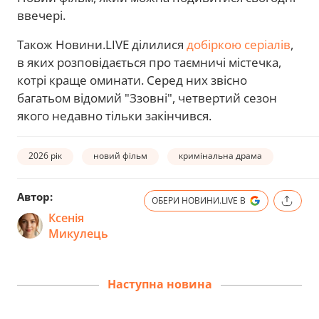
ввечері.
Також Новини.LIVE ділилися
добіркою серіалів
,
в яких розповідається про таємничі містечка,
котрі краще оминати. Серед них звісно
багатьом відомий "Ззовні", четвертий сезон
якого недавно тільки закінчився.
2026 рік
новий фільм
кримінальна драма
Автор:
ОБЕРИ НОВИНИ.LIVE В
Ксенія
Микулець
Наступна новина