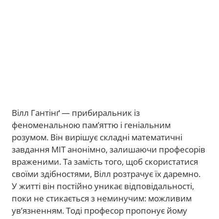
Вілл Гантінґ — прибиральник із
феноменальною пам’яттю і геніальним
розумом. Він вирішує складні математичні
завдання MIT анонімно, залишаючи професорів
враженими. Та замість того, щоб скористатися
своїми здібностями, Вілл розтрачує їх даремно.
У житті він постійно уникає відповідальності,
поки не стикається з неминучим: можливим
ув’язненням. Тоді професор пропонує йому