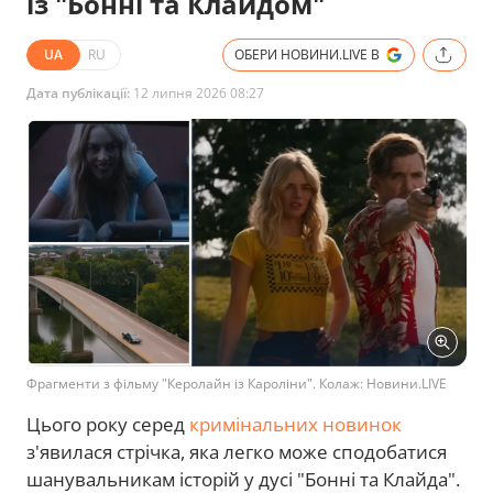
із "Бонні та Клайдом"
UA
RU
ОБЕРИ НОВИНИ.LIVE В
Дата публікації:
12 липня 2026 08:27
Фрагменти з фільму "Керолайн із Кароліни". Колаж: Новини.LIVE
Цього року серед
кримінальних новинок
з'явилася стрічка, яка легко може сподобатися
шанувальникам історій у дусі "Бонні та Клайда".