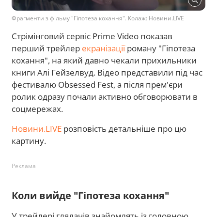
Фрагменти з фільму "Гіпотеза кохання". Колаж: Новини.LIVE
Стрімінговий сервіс Prime Video показав
перший трейлер
екранізації
роману "Гіпотеза
кохання", на який давно чекали прихильники
книги Алі Гейзелвуд. Відео представили під час
фестивалю Obsessed Fest, а після прем'єри
ролик одразу почали активно обговорювати в
соцмережах.
Новини.LIVE
розповість детальніше про цю
картину.
Реклама
Коли вийде "Гіпотеза кохання"
У трейлері глядачів знайомлять із головною