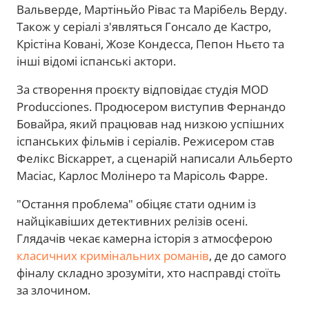
Вальверде, Мартіньйо Рівас та Марібель Верду.
Також у серіалі з'являться Гонсало де Кастро,
Крістіна Ковані, Жозе Кондесса, Пепон Ньєто та
інші відомі іспанські актори.
За створення проєкту відповідає студія MOD
Producciones. Продюсером виступив Фернандо
Бовайра, який працював над низкою успішних
іспанських фільмів і серіалів. Режисером став
Фелікс Віскаррет, а сценарій написали Альберто
Масіас, Карлос Молінеро та Марісоль Фарре.
"Остання проблема" обіцяє стати одним із
найцікавіших детективних релізів осені.
Глядачів чекає камерна історія з атмосферою
класичних кримінальних романів
, де до самого
фіналу складно зрозуміти, хто насправді стоїть
за злочином.