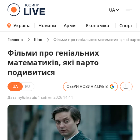
UA
Україна
Новини
Армія
Економіка
Спорт
Головна
Кіно
Фільми про геніальних математиків, які варт
Фільми про геніальних
математиків, які варто
подивитися
UA
RU
ОБЕРИ НОВИНИ.LIVE В
Дата публікації:
1 квітня 2026 14:44