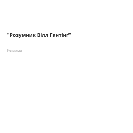
"Розумник Вілл Гантінґ"
Реклама