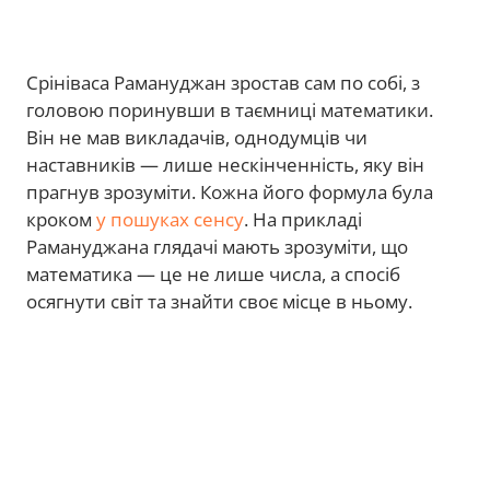
Срініваса Рамануджан зростав сам по собі, з
головою поринувши в таємниці математики.
Він не мав викладачів, однодумців чи
наставників — лише нескінченність, яку він
прагнув зрозуміти. Кожна його формула була
кроком
у пошуках сенсу
. На прикладі
Рамануджана глядачі мають зрозуміти, що
математика — це не лише числа, а спосіб
осягнути світ та знайти своє місце в ньому.