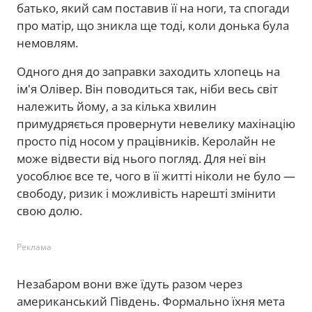
батько, який сам поставив її на ноги, та спогади
про матір, що зникла ще тоді, коли донька була
немовлям.
Одного дня до заправки заходить хлопець на
ім'я Олівер. Він поводиться так, ніби весь світ
належить йому, а за кілька хвилин
примудряється провернути невелику махінацію
просто під носом у працівників. Керолайн не
може відвести від нього погляд. Для неї він
уособлює все те, чого в її житті ніколи не було —
свободу, ризик і можливість нарешті змінити
свою долю.
Реклама
Незабаром вони вже їдуть разом через
американський Південь. Формально їхня мета