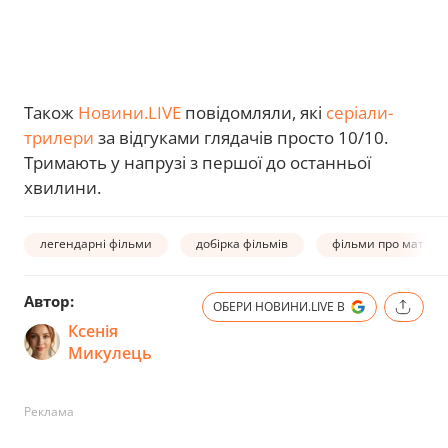
Також
Новини.LIVE
повідомляли, які
серіали-
трилери
за відгуками глядачів просто 10/10.
Тримають у напрузі з першої до останньої
хвилини.
легендарні фільми
добірка фільмів
фільми про матема
Автор:
ОБЕРИ НОВИНИ.LIVE В
Ксенія
Микулець
Реклама