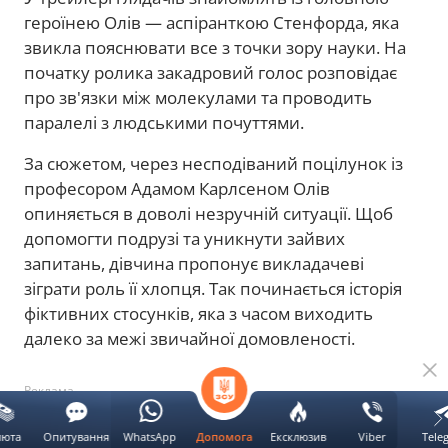
героїнею Олів — аспіранткою Стенфорда, яка
звикла пояснювати все з точки зору науки. На
початку ролика закадровий голос розповідає
про зв'язки між молекулами та проводить
паралелі з людськими почуттями.
За сюжетом, через несподіваний поцілунок із
професором Адамом Карлсеном Олів
опиняється в доволі незручній ситуації. Щоб
допомогти подрузі та уникнути зайвих
запитань, дівчина пропонує викладачеві
зіграти роль її хлопця. Так починається історія
фіктивних стосунків, яка з часом виходить
далеко за межі звичайної домовленості.
Реклама
люта
Опитування
WhatsApp
Ексклюзив
Viber
Tele
Допомога
Головні ролі у
фільмі
виконали
Лілі Рейнхарт і