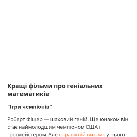
Кращі фільми про геніальних
математиків
"Ігри чемпіонів"
Роберт Фішер — шаховий геній. Ще юнаком він
стає наймолодшим чемпіоном США і
гросмейстером. Але
справжній виклик
у нього