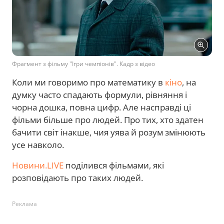
Фрагмент з фільму "Ігри чемпіонів". Кадр з відео
Коли ми говоримо про математику в
кіно
, на
думку часто спадають формули, рівняння і
чорна дошка, повна цифр. Але насправді ці
фільми більше про людей. Про тих, хто здатен
бачити світ інакше, чия уява й розум змінюють
усе навколо.
Новини.LIVE
поділився фільмами, які
розповідають про таких людей.
Реклама