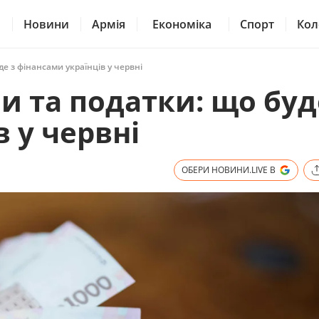
Новини
Армія
Економіка
Спорт
Кол
уде з фінансами українців у червні
ни та податки: що буд
 у червні
ОБЕРИ НОВИНИ.LIVE В