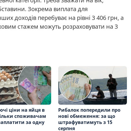
ної категорії. Треба зважати на вік,
обставини. Зокрема виплата для
их доходів перебуває на рівні 3 406 грн, а
аховим стажем можуть розраховувати на 3
чі ціни на яйця в
Рибалок попередили про
кільки споживачам
нові обмеження: за що
заплатити за одну
штрафуватимуть з 15
серпня