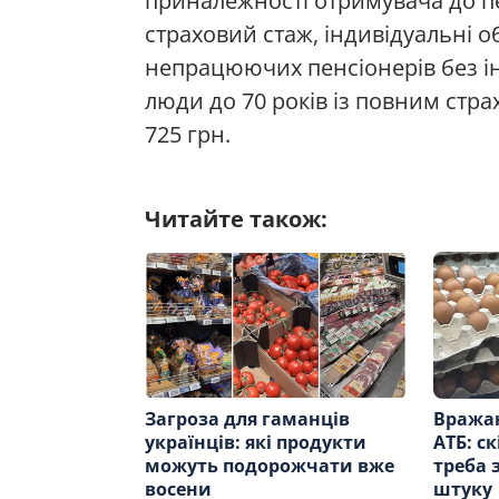
приналежності отримувача до пев
страховий стаж, індивідуальні 
непрацюючих пенсіонерів без інш
люди до 70 років із повним стр
725 грн.
Читайте також:
Загроза для гаманців
Вражаю
українців: які продукти
АТБ: с
можуть подорожчати вже
треба 
восени
штуку