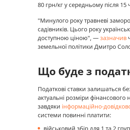
80 грн/кг у середньому після 15 
"Минулого року травневі заморо
садівників. Цього року українськ
доступною ціною", —
зазначив
ч
земельної політики Дмитро Сол
Що буде з подат
Податкові ставки залишаться б
актуальні розміри фінансового 
завдяки
інформаційно-довідков
системи повинні платити:
військовий збір для 1 та 2 гру