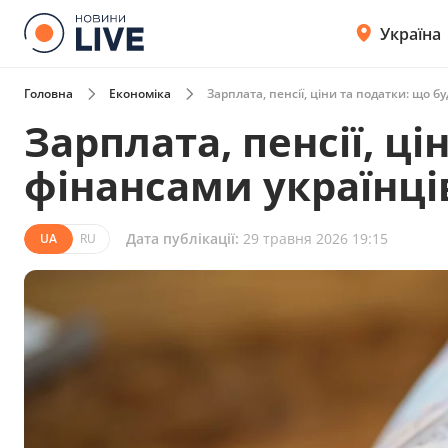
Україна
Головна
Економіка
Зарплата, пенсії, ціни та податки: що б
Зарплата, пенсії, ці
фінансами українців
Дата публікації:
29 травня 2026 19:15
UA
RU