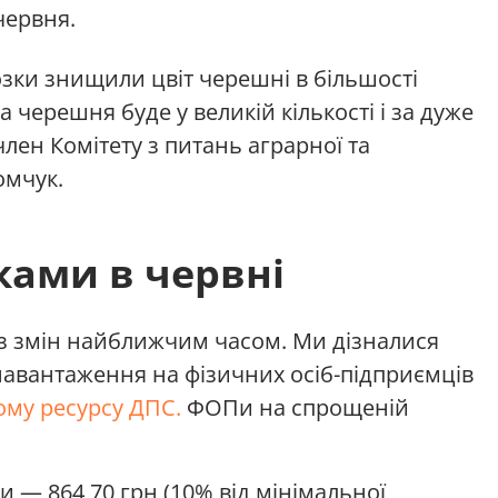
червня.
зки знищили цвіт черешні в більшості
а черешня буде у великій кількості і за дуже
лен Комітету з питань аграрної та
омчук.
ками в червні
ез змін найближчим часом. Ми дізналися
навантаження на фізичних осіб-підприємців
ому ресурсу ДПС.
ФОПи на спрощеній
пи — 864,70 грн (10% від мінімальної