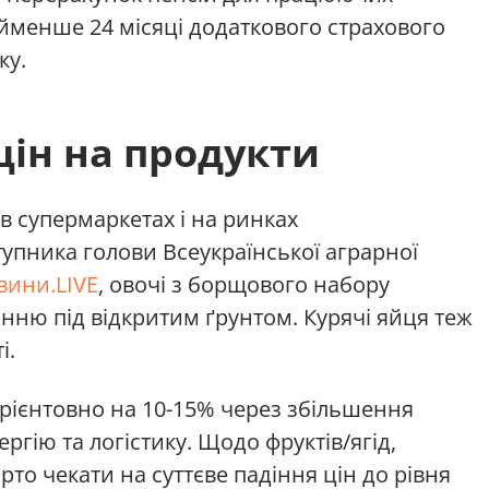
йменше 24 місяці додаткового страхового
ку.
цін на продукти
 в супермаркетах і на ринках
упника голови Всеукраїнської аграрної
вини.LIVE
, овочі з борщового набору
анню під відкритим ґрунтом. Курячі яйця теж
і.
рієнтовно на 10-15% через збільшення
ргію та логістику. Щодо фруктів/ягід,
рто чекати на суттєве падіння цін до рівня