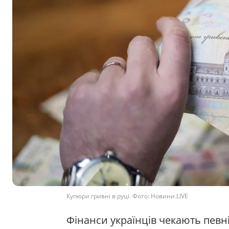
Купюри гривні в руці. Фото: Новини.LIVE
Фінанси українців чекають певні