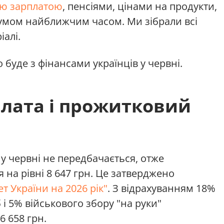
ю зарплатою
, пенсіями, цінами на продукти,
умом найближчим часом. Ми зібрали всі
алі.
 буде з фінансами українців у червні.
плата і прожитковий
у червні не передбачається, отже
 на рівні 8 647 грн. Це затверджено
 України на 2026 рік"
. З відрахуванням 18%
 і 5% військового збору "на руки"
 658 грн.