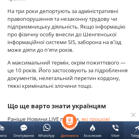
На три роки депортують за адміністративні
правопорушення та незаконну трудову чи
підприємницьку діяльність. Якщо інформацію
про фізичну особу внесли до Шенгенської
інформаційної системи SIS, заборона на в'їзд
може діяти до п'яти років.
А максимальний термін, окрім пожиттєвого —
це 10 років. Його застосовують за підроблення
документів, нелегальний перетин кордону,
тяжкі кримінальні злочини тощо.
Що ще варто знати українцям
Раніше Новини.LIVE писали,
які грошові
питання необхідно вирішити українцям
до
перетину кордону. В пункті пропуску можливі
люта
Опитування
WhatsApp
Ексклюзив
Viber
Tele
Допомога