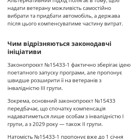
Альтернативний підхід полягає в тому, щоб
надати ветерану можливість самостійно
вибрати та придбати автомобіль, а держава
після цього компенсуватиме частину витрат.
Чим відрізняються законодавчі
ініціативи
Законопроєкт №15433-1 фактично зберігає ідею
поетапного запуску програми, але пропонує
швидше розширити її на ветеранів з
інвалідністю III групи.
Зокрема, основний законопроєкт №15433
передбачає, що спочатку компенсація
надаватиметься лише особам з інвалідністю I
групи, а з 2029 року — також II групи.
Натомість №15433-1 пропонує вже до 1 січня