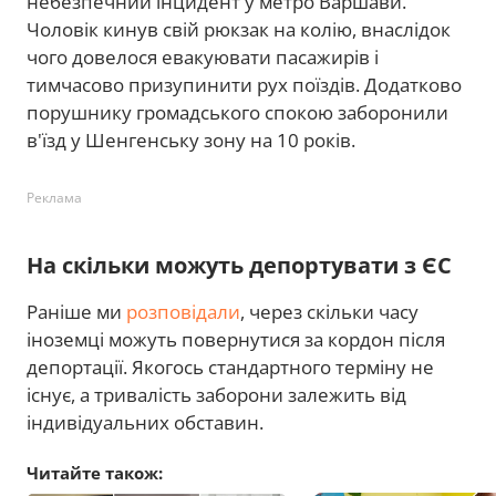
небезпечний інцидент у метро Варшави.
Чоловік кинув свій рюкзак на колію, внаслідок
чого довелося евакуювати пасажирів і
тимчасово призупинити рух поїздів. Додатково
порушнику громадського спокою заборонили
в'їзд у Шенгенську зону на 10 років.
Реклама
На скільки можуть депортувати з ЄС
Раніше ми
розповідали
, через скільки часу
іноземці можуть повернутися за кордон після
депортації. Якогось стандартного терміну не
існує, а тривалість заборони залежить від
індивідуальних обставин.
Читайте також: