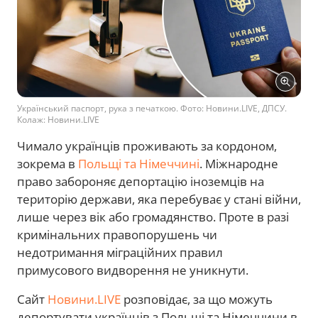
Український паспорт, рука з печаткою. Фото: Новини.LIVE, ДПСУ.
Колаж: Новини.LIVE
Чимало українців проживають за кордоном,
зокрема в
Польщі та Німеччині
. Міжнародне
право забороняє депортацію іноземців на
територію держави, яка перебуває у стані війни,
лише через вік або громадянство. Проте в разі
кримінальних правопорушень чи
недотримання міграційних правил
примусового видворення не уникнути.
Сайт
Новини.LIVE
розповідає, за що можуть
депортувати українців з Польщі та Німеччини в