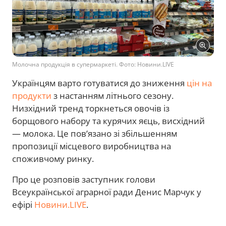
Молочна продукція в супермаркеті. Фото: Новини.LIVE
Українцям варто готуватися до зниження
цін на
продукти
з настанням літнього сезону.
Низхідний тренд торкнеться овочів із
борщового набору та курячих яєць, висхідний
— молока. Це пов’язано зі збільшенням
пропозиції місцевого виробництва на
споживчому ринку.
Про це розповів заступник голови
Всеукраїнської аграрної ради Денис Марчук у
ефірі
Новини.LIVE
.