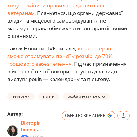
хочуть змінити правила надання пільг
ветеранам
. Планується, що органи державної
влади та місцевого самоврядування не
матимуть права обмежувати соцгарантії своїми
рішеннями.
Також Новини.LIVE писали,
хто з ветеранів
зможе отримувати пенсії у розмірі до 70%
грошового забезпечення
. Під час призначення
військової пенсії використовують два види
вислуги років — календарну та пільгову.
ветерани
пільги
особа з інвалідністю
Автор:
ОБЕРИ НОВИНИ.LIVE В
Вікторія
Ілюхіна
Слідкуй за