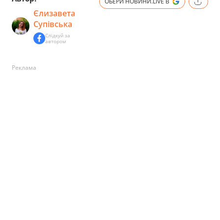
ОБЕРИ НОВИНИ.LIVE В
Єлизавета
Супівська
Слідкуй за
автором
Реклама