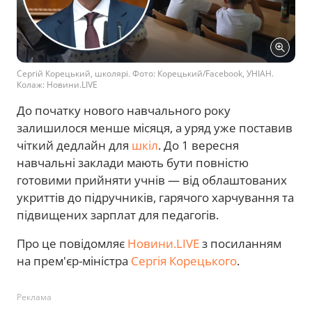
Сергій Корецький, школярі. Фото: Корецький/Facebook, УНІАН.
Колаж: Новини.LIVE
До початку нового навчального року
залишилося менше місяця, а уряд уже поставив
чіткий дедлайн для
шкіл
. До 1 вересня
навчальні заклади мають бути повністю
готовими прийняти учнів — від облаштованих
укриттів до підручників, гарячого харчування та
підвищених зарплат для педагогів.
Про це повідомляє
Новини.LIVE
з посиланням
на прем'єр-міністра
Сергія Корецького
.
Реклама