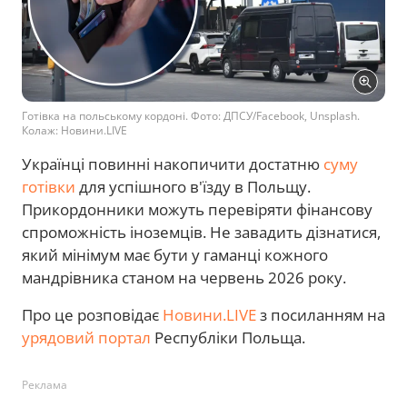
Готівка на польському кордоні. Фото: ДПСУ/Facebook, Unsplash.
Колаж: Новини.LIVE
Українці повинні накопичити достатню
суму
готівки
для успішного в'їзду в Польщу.
Прикордонники можуть перевіряти фінансову
спроможність іноземців. Не завадить дізнатися,
який мінімум має бути у гаманці кожного
мандрівника станом на червень 2026 року.
Про це розповідає
Новини.LIVE
з посиланням на
урядовий портал
Республіки Польща.
Реклама