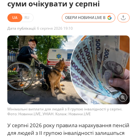
суми очікувати у серпні
UA
RU
ОБЕРИ НОВИНИ.LIVE В
Дата публікації:
6 серпня 2026 19:10
Мінімальні виплати для людей з ІІ групою інвалідності у серпні.
Фото: Новини.LIVE, УНІАН. Колаж: Новини.LIVE
У серпні 2026 року правила нарахування пенсій
для людей з II групою інвалідності залишаться