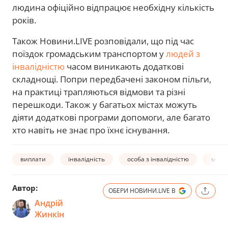
людина офіційно відпрацює необхідну кількість
років.
Також Новини.LIVE розповідали, що під час
поїздок громадським транспортом у
людей з
інвалідністю
часом виникають додаткові
складнощі. Попри передбачені законом пільги,
на практиці трапляються відмови та різні
перешкоди. Також у багатьох містах можуть
діяти додаткові програми допомоги, але багато
хто навіть не знає про їхнє існування.
виплати
інвалідність
особа з інвалідністю
мінім
Автор:
ОБЕРИ НОВИНИ.LIVE В
Андрій
Жинкін