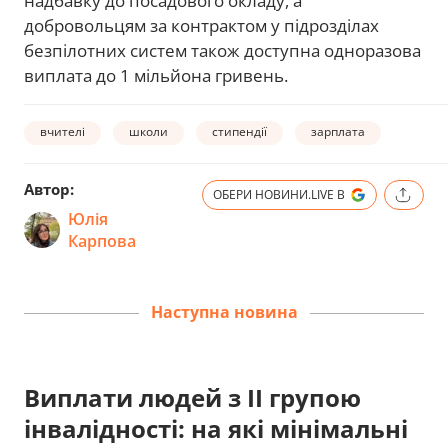
надбавку до посадового окладу, а
добровольцям за контрактом у підрозділах
безпілотних систем також доступна одноразова
виплата до 1 мільйона гривень.
вчителі
школи
стипендії
зарплата
Автор:
ОБЕРИ НОВИНИ.LIVE В
Юлія
Карпова
Наступна новина
Виплати людей з ІІ групою
інвалідності: на які мінімальні