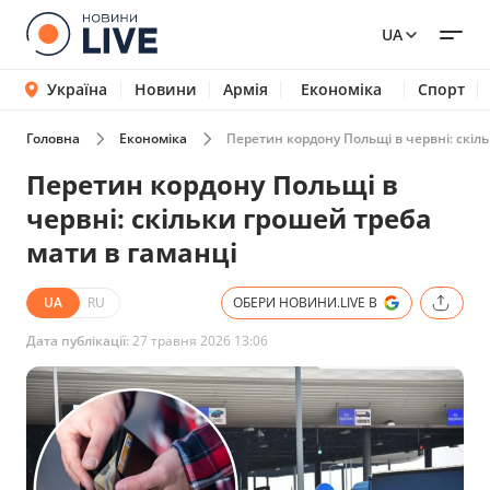
UA
Україна
Новини
Армія
Економіка
Спорт
Головна
Економіка
Перетин кордону Польщі в червні: скіл
Перетин кордону Польщі в
червні: скільки грошей треба
мати в гаманці
UA
RU
ОБЕРИ НОВИНИ.LIVE В
Дата публікації:
27 травня 2026 13:06