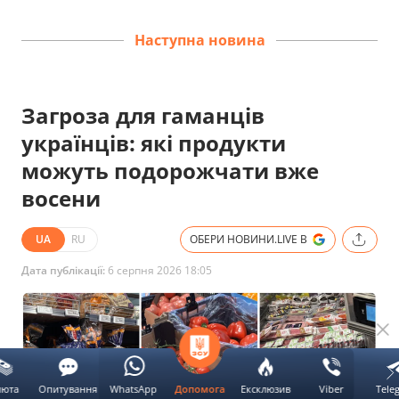
Наступна новина
Загроза для гаманців
українців: які продукти
можуть подорожчати вже
восени
UA
RU
ОБЕРИ НОВИНИ.LIVE В
Дата публікації:
6 серпня 2026 18:05
люта
Опитування
WhatsApp
Ексклюзив
Viber
Tele
Допомога