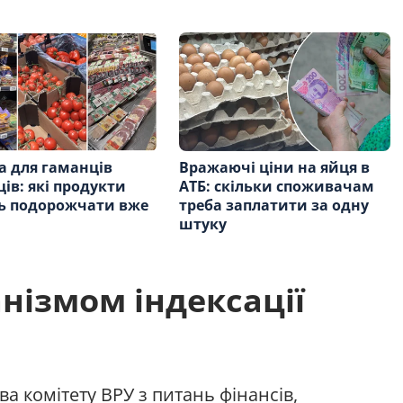
а для гаманців
Вражаючі ціни на яйця в
ців: які продукти
АТБ: скільки споживачам
ь подорожчати вже
треба заплатити за одну
и
штуку
анізмом індексації
а комітету ВРУ з питань фінансів,