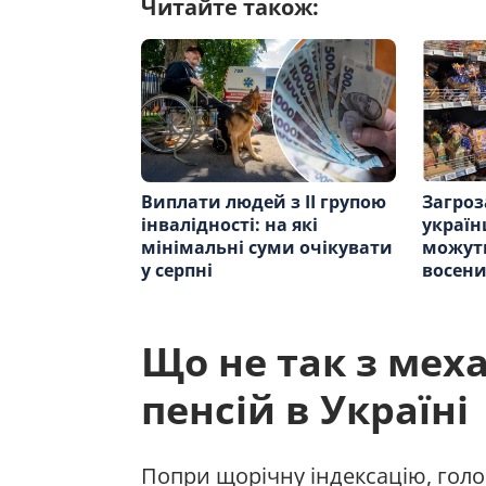
Читайте також:
Виплати людей з ІІ групою
Загроз
інвалідності: на які
україн
мінімальні суми очікувати
можут
у серпні
восен
Що не так з мех
пенсій в Україні
Попри щорічну індексацію, голов