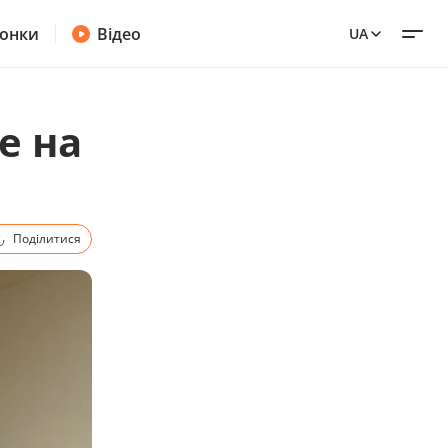
онки
Відео
UA
е на
Поділитися