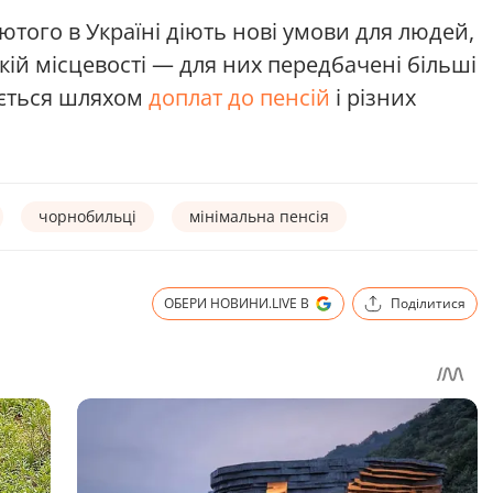
ютого в Україні діють нові умови для людей,
кій місцевості — для них передбачені більші
ується шляхом
доплат до пенсій
і різних
чорнобильці
мінімальна пенсія
ОБЕРИ НОВИНИ.LIVE В
Поділитися