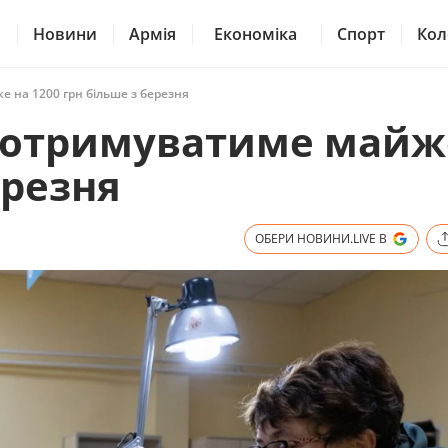
Новини
Армія
Економіка
Спорт
Кол
же на 1200 грн більше з березня
то отримуватиме майж
ерезня
ОБЕРИ НОВИНИ.LIVE В