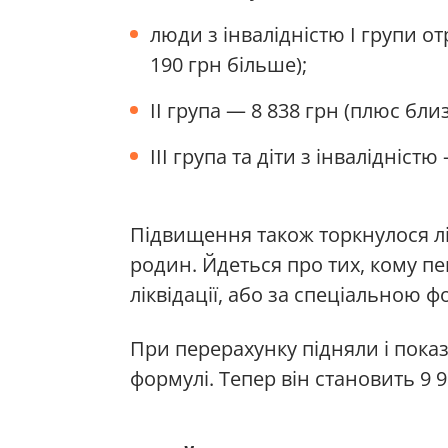
люди з інвалідністю I групи о
190 грн більше);
II група — 8 838 грн (плюс бли
III група та діти з інвалідніст
Підвищення також торкнулося лікв
родин. Йдеться про тих, кому пе
ліквідації, або за спеціальною 
При перерахунку підняли і пока
формулі. Тепер він становить 9 9