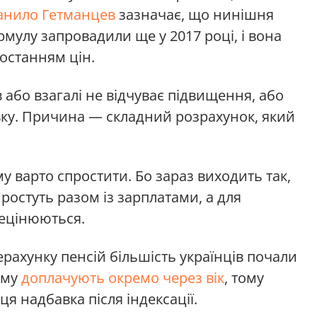
анило Гетманцев
зазначає, що нинішня
мулу запровадили ще у 2017 році, і вона
ростанням цін.
в або взагалі не відчуває підвищення, або
вку. Причина — складний розрахунок, який
у варто спростити. Бо зараз виходить так,
 ростуть разом із зарплатами, а для
ецінюються.
рахунку пенсій більшість українців почали
кому
доплачують окремо через вік
, тому
ця надбавка після індексації.