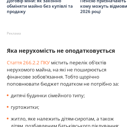
Договір міни: як законно
Пенсію призначають 
обміняти майно без купівлі та
кому можуть відмови
продажу
2026 році
Реклама
Яка нерухомість не оподатковується
Стаття 266.2.2 ПКУ
містить перелік об’єктів
нерухомого майна, на які не поширюється
фінансове зобов’язання. Тобто щорічно
поповнювати бюджет податком не потрібно за:
дитячі будинки сімейного типу;
гуртожитки;
житло, яке належить дітям-сиротам, а також
дітям, позбавленим батьківського піклування;