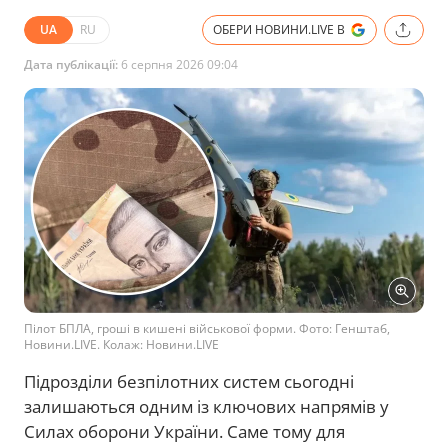
UA
RU
ОБЕРИ НОВИНИ.LIVE В
Дата публікації:
6 серпня 2026 09:04
Пілот БПЛА, гроші в кишені військової форми. Фото: Генштаб,
Новини.LIVE. Колаж: Новини.LIVE
Підрозділи безпілотних систем сьогодні
залишаються одним із ключових напрямів у
Силах оборони України. Саме тому для