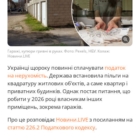
Гаражі, купюри гривні в руках. Фото: Pexels, НБУ. Колаж:
Новини.LIVE
Українці щороку повинні сплачувати
податок
на нерухомість
. Держава встановила пільги на
квадратуру житлових об’єктів, а саме квартир і
приватних будинків. Однак постає питання, що
робити у 2026 році власникам інших
приміщень, зокрема гаражів.
Про це розповідає
Новини.LIVE
з посиланням на
статтю 226.2 Податкового кодексу
.