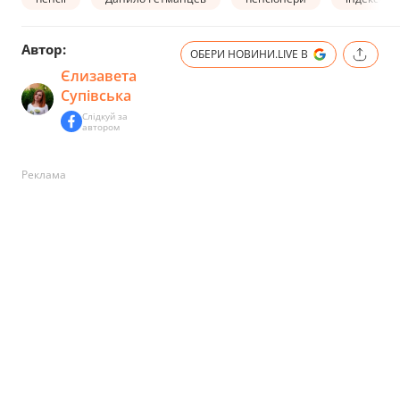
Автор:
ОБЕРИ НОВИНИ.LIVE В
Єлизавета
Супівська
Слідкуй за
автором
Реклама