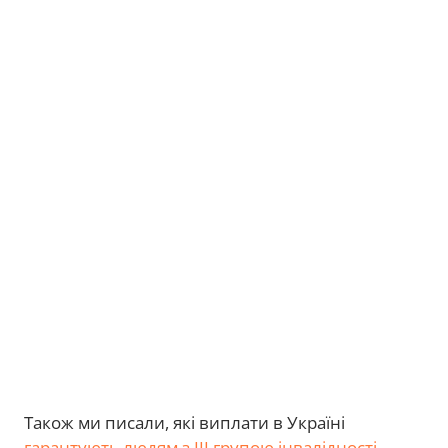
Також ми писали, які виплати в Україні
гарантують людям з ІІІ групою інвалідності