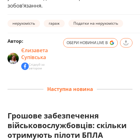
зобов’язання.
нерухомість
гараж
Податки на нерухомість
Автор:
ОБЕРИ НОВИНИ.LIVE В
Єлизавета
Супівська
Слідкуй за
автором
Наступна новина
Грошове забезпечення
військовослужбовців: скільки
отримують пілоти БПЛА