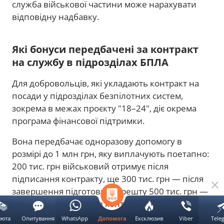
служба військової частини може нарахувати
відповідну надбавку.
Які бонуси передбачені за контракт
на службу в підрозділах БПЛА
Для добровольців, які укладають контракт на
посади у підрозділах безпілотних систем,
зокрема в межах проєкту "18–24", діє окрема
програма фінансової підтримки.
Вона передбачає одноразову допомогу в
розмірі до 1 млн грн, яку виплачують поетапно:
200 тис. грн військовий отримує після
підписання контракту, ще 300 тис. грн — після
завершення підготовки, а решту 500 тис. грн —
після виконання умов контракту та участі в
бойових виходах.
люта
Опитування
WhatsApp
Ексклюзив
Viber
Tele
Допомога