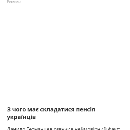
Реклама
З чого має складатися пенсія
українців
Данило Гетманцев озвучив неймовірний факт: