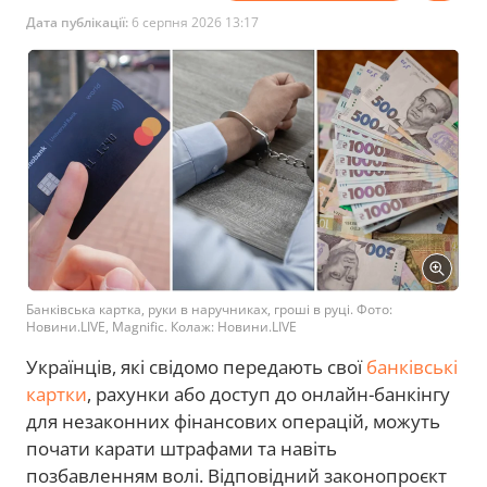
Дата публікації:
6 серпня 2026 13:17
Банківська картка, руки в наручниках, гроші в руці. Фото:
Новини.LIVE, Magnific. Колаж: Новини.LIVE
Українців, які свідомо передають свої
банківські
картки
, рахунки або доступ до онлайн-банкінгу
для незаконних фінансових операцій, можуть
почати карати штрафами та навіть
позбавленням волі. Відповідний законопроєкт