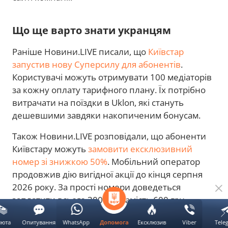
Що ще варто знати укранцям
Раніше Новини.LIVE писали, що
Київстар
запустив нову Суперсилу для абонентів
.
Користувачі можуть отримувати 100 медіаторів
за кожну оплату тарифного плану. Їх потрібно
витрачати на поїздки в Uklon, які стануть
дешевшими завдяки накопиченим бонусам.
Також Новини.LIVE розповідали, що абоненти
Київстару можуть
замовити ексклюзивний
номер зі знижкою 50%
. Мобільний оператор
продовжив дію вигідної акції до кінця серпня
2026 року. За прості номери доведеться
заплатити всього 300 грн замість 600 грн.
люта
Опитування
WhatsApp
Ексклюзив
Viber
Tele
Допомога