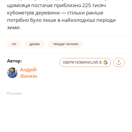
щомісяця постачає приблизно 225 тисяч
кубометрів деревини — стільки раніше
потрібно було лише в найхолодніші періоди
зими.
ліс
дрова
тверде паливо
Автор:
ОБЕРИ НОВИНИ.LIVE В
Андрій
Жинкін
Реклама