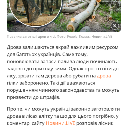
Правила заготівлі дров в лісі. Фото: Pexels. Колаж: Новини.LIVE
Дрова залишаються вкрай важливим ресурсом
для багатьох українців. Саме тому,
поновлювати запаси палива люди починають
задовго до приходу зими. Однак просто піти до
лісу, зрізати там дерева або рубати на
дрова
гілки заборонено. Такі дії вважаються
порушенням чинного законодавства та можуть
призвести до штрафів.
Про те, чи можуть українці законно заготовляти
дрова в лісах влітку та що для цього потрібно, у
коментарі сайту
Новини.LIVE
розповів лісник