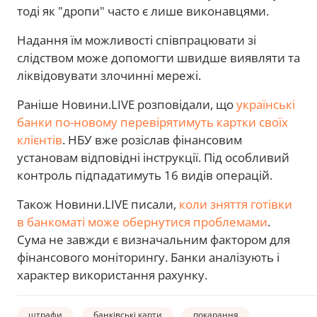
тоді як "дропи" часто є лише виконавцями.
Надання їм можливості співпрацювати зі
слідством може допомогти швидше виявляти та
ліквідовувати злочинні мережі.
Раніше Новини.LIVE розповідали, що
українські
банки по-новому перевірятимуть картки своїх
клієнтів
. НБУ вже розіслав фінансовим
установам відповідні інструкції. Під особливий
контроль підпадатимуть 16 видів операцій.
Також Новини.LIVE писали,
коли зняття готівки
в банкоматі може обернутися проблемами
.
Сума не завжди є визначальним фактором для
фінансового моніторингу. Банки аналізують і
характер використання рахунку.
штрафи
банківські карти
покарання