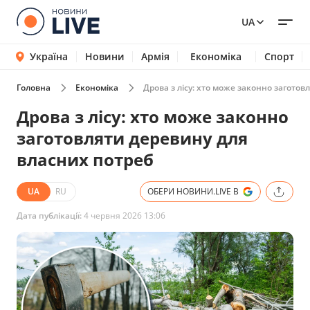
UA
Україна
Новини
Армія
Економіка
Спорт
Головна
Економіка
Дрова з лісу: хто може законно загото
Дрова з лісу: хто може законно
заготовляти деревину для
власних потреб
UA
RU
ОБЕРИ НОВИНИ.LIVE В
Дата публікації:
4 червня 2026 13:06