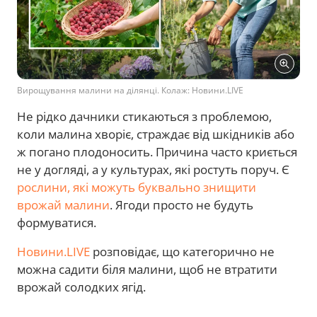
Вирощування малини на ділянці. Колаж: Новини.LIVE
Не рідко дачники стикаються з проблемою,
коли малина хворіє, страждає від шкідників або
ж погано плодоносить. Причина часто криється
не у догляді, а у культурах, які ростуть поруч. Є
рослини, які можуть буквально знищити
врожай малини
. Ягоди просто не будуть
формуватися.
Новини.LIVE
розповідає, що категорично не
можна садити біля малини, щоб не втратити
врожай солодких ягід.