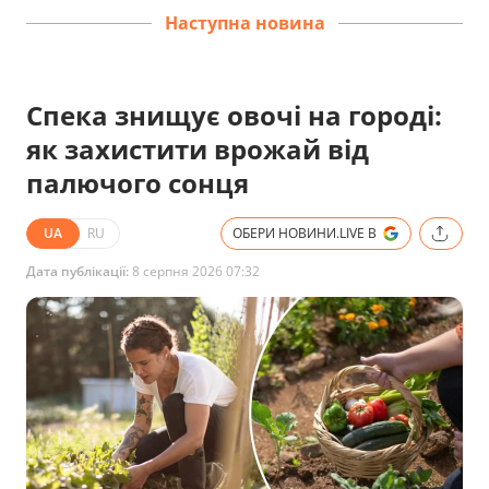
Наступна новина
Спека знищує овочі на городі:
як захистити врожай від
палючого сонця
UA
RU
ОБЕРИ НОВИНИ.LIVE В
Дата публікації:
8 серпня 2026 07:32