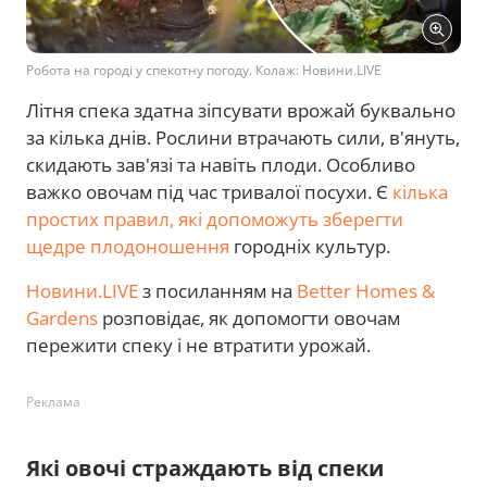
Робота на городі у спекотну погоду. Колаж: Новини.LIVE
Літня спека здатна зіпсувати врожай буквально
за кілька днів. Рослини втрачають сили, в'януть,
скидають зав'язі та навіть плоди. Особливо
важко овочам під час тривалої посухи. Є
кілька
простих правил, які допоможуть зберегти
щедре плодоношення
городніх культур.
Новини.LIVE
з посиланням на
Better Homes &
Gardens
розповідає, як допомогти овочам
пережити спеку і не втратити урожай.
Реклама
Які овочі страждають від спеки