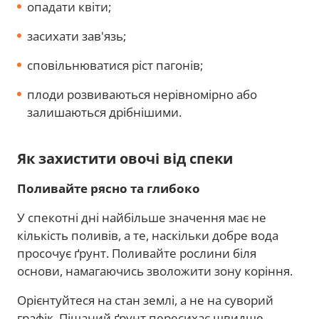
опадати квіти;
засихати зав'язь;
сповільнюватися ріст пагонів;
плоди розвиваються нерівномірно або
залишаються дрібнішими.
Як захистити овочі від спеки
Поливайте рясно та глибоко
У спекотні дні найбільше значення має не
кількість поливів, а те, наскільки добре вода
просочує ґрунт. Поливайте рослини біля
основи, намагаючись зволожити зону коріння.
Орієнтуйтеся на стан землі, а не на суворий
графік. Піщаний ґрунт пересихає швидше,