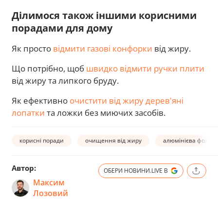
Ділимося також іншими корисними
порадами для дому
Як просто
відмити газові конфорки
від жиру.
Що потрібно, щоб
швидко відмити ручки плити
від жиру та липкого бруду.
Як ефективно
очистити від жиру дерев'яні
лопатки
та ложки без миючих засобів.
корисні поради
очищення від жиру
алюмінієва фольга
Автор:
ОБЕРИ НОВИНИ.LIVE В
Максим
Лозовий