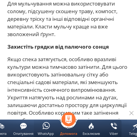
Для мульчування можна використовувати
солому, підсушену скошену траву, компост,
деревну тріску та інші відповідні органічні
матеріали. Класти мульчу краще на вже
зволожений ґрунт.
Захистіть грядки від палючого сонця
Якщо спека затягується, особливо вразливі
культури можна тимчасово затінити. Для цього
використовують затінювальну сітку або
спеціальні садові матеріали, які зменшують
інтенсивність сонячного випромінювання.
Укриття натягують над рослинами на дугах,
залишаючи достатньо простору для циркуляції
повітря. Особливо корисним таке затінення
може бути для молодих рослин і культур, які
погано переносять високі температури.
люта
Опитування
WhatsApp
Ексклюзив
Viber
Tele
Допомога