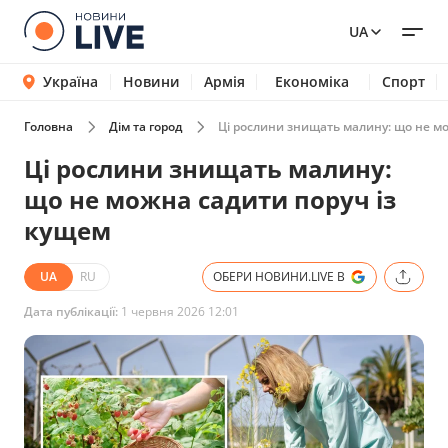
UA
Україна
Новини
Армія
Економіка
Спорт
Головна
Дім та город
Ці рослини знищать малину: що не м
Ці рослини знищать малину:
що не можна садити поруч із
кущем
UA
RU
ОБЕРИ НОВИНИ.LIVE В
Дата публікації:
1 червня 2026 12:01