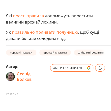
Які
прості правила
допоможуть виростити
великий врожай лохини.
Як
правильно поливати полуницю
, щоб кущі
давали більше солодких ягід.
корисні поради
врожай малини
шкідливі рослини
Автор:
ОБЕРИ НОВИНИ.LIVE В
Леонід
Волков
Реклама