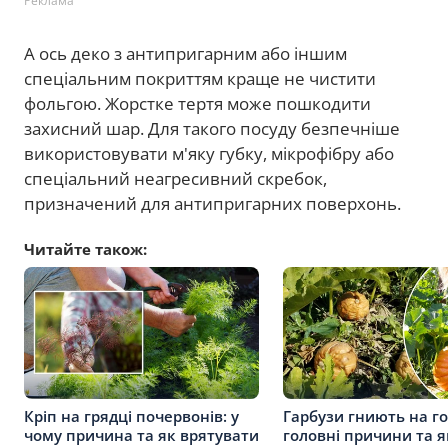
Реклама
А ось деко з антипригарним або іншим
спеціальним покриттям краще не чистити
фольгою. Жорстке тертя може пошкодити
захисний шар. Для такого посуду безпечніше
використовувати м'яку губку, мікрофібру або
спеціальний неагресивний скребок,
призначений для антипригарних поверхонь.
Читайте також:
Кріп на грядці почервонів: у
Гарбузи гниють на го
чому причина та як врятувати
головні причини та я