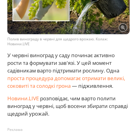
Полив винограду в червні для щедрого врожаю. Колаж:
Новини.LIVE
У червні виноград у саду починає активно
рости та формувати зав'язі. У цей момент
садівникам варто підтримати рослину. Одна
проста процедура допомагає отримати великі,
соковиті та солодкі грона
— підживлення.
Новини.LIVE
розповідає, чим варто полити
виноград у червні, щоб восени збирати справді
щедрий урожай.
Реклама