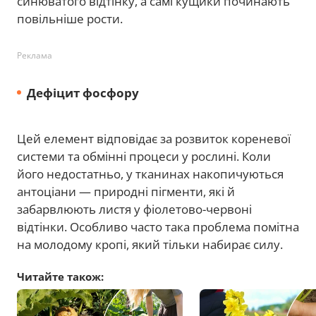
синюватого відтінку, а самі кущики починають
повільніше рости.
Реклама
Дефіцит фосфору
Цей елемент відповідає за розвиток кореневої
системи та обмінні процеси у рослині. Коли
його недостатньо, у тканинах накопичуються
антоціани — природні пігменти, які й
забарвлюють листя у фіолетово-червоні
відтінки. Особливо часто така проблема помітна
на молодому кропі, який тільки набирає силу.
Читайте також: