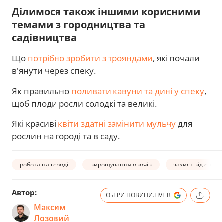
Ділимося також іншими корисними
темами з городництва та
садівництва
Що
потрібно зробити з трояндами
, які почали
в'янути через спеку.
Як правильно
поливати кавуни та дині у спеку
,
щоб плоди росли солодкі та великі.
Які красиві
квіти здатні замінити мульчу
для
рослин на городі та в саду.
робота на городі
вирощування овочів
захист від спеки
Автор:
ОБЕРИ НОВИНИ.LIVE В
Максим
Лозовий