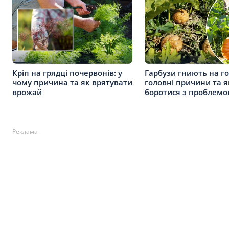
Кріп на грядці почервонів: у
Гарбузи гниють на го
чому причина та як врятувати
головні причини та я
врожай
боротися з проблем
Реклама