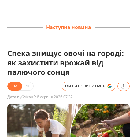
Наступна новина
Спека знищує овочі на городі:
як захистити врожай від
палючого сонця
UA
RU
ОБЕРИ НОВИНИ.LIVE В
Дата публікації:
8 серпня 2026 07:32