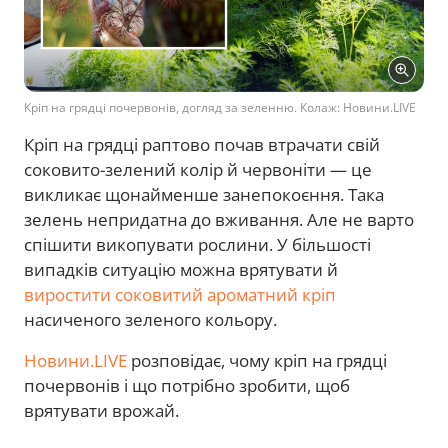
Кріп на грядці почервонів, догляд за зеленню. Колаж: Новини.LIVE
Кріп на грядці раптово почав втрачати свій
соковито-зелений колір й червоніти — це
викликає щонайменше занепокоєння. Така
зелень непридатна до вживання. Але не варто
спішити викопувати рослини. У більшості
випадків ситуацію можна врятувати й
виростити соковитий ароматний кріп
насиченого зеленого кольору.
Новини.LIVE
розповідає, чому кріп на грядці
почервонів і що потрібно зробити, щоб
врятувати врожай.