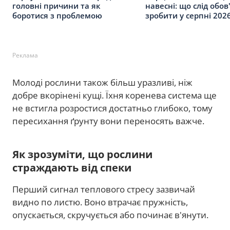
головні причини та як
навесні: що слід обов
боротися з проблемою
зробити у серпні 202
Реклама
Молоді рослини також більш уразливі, ніж
добре вкорінені кущі. Їхня коренева система ще
не встигла розростися достатньо глибоко, тому
пересихання ґрунту вони переносять важче.
Як зрозуміти, що рослини
страждають від спеки
Перший сигнал теплового стресу зазвичай
видно по листю. Воно втрачає пружність,
опускається, скручується або починає в'янути.