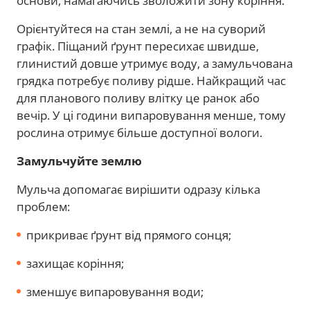
основи, намагаючись зволожити зону коріння.
Орієнтуйтеся на стан землі, а не на суворий
графік. Піщаний ґрунт пересихає швидше,
глинистий довше утримує воду, а замульчована
грядка потребує поливу рідше. Найкращий час
для планового поливу влітку це ранок або
вечір. У ці години випаровування менше, тому
рослина отримує більше доступної вологи.
Замульчуйте землю
Мульча допомагає вирішити одразу кілька
проблем:
прикриває ґрунт від прямого сонця;
захищає коріння;
зменшує випаровування води;