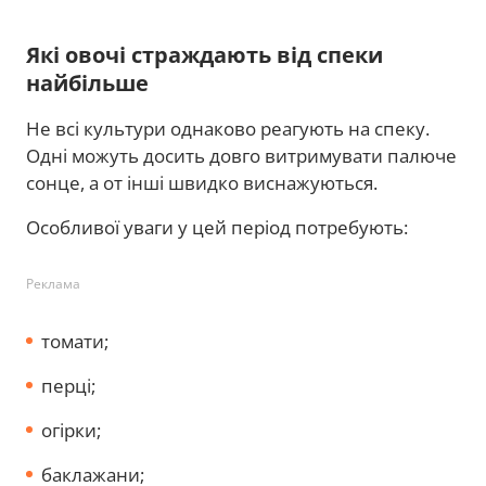
Які овочі страждають від спеки
найбільше
Не всі культури однаково реагують на спеку.
Одні можуть досить довго витримувати палюче
сонце, а от інші швидко виснажуються.
Особливої уваги у цей період потребують:
Реклама
томати;
перці;
огірки;
баклажани;