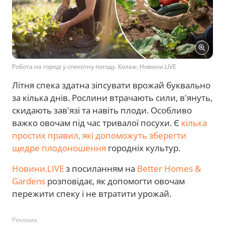
Робота на городі у спекотну погоду. Колаж: Новини.LIVE
Літня спека здатна зіпсувати врожай буквально
за кілька днів. Рослини втрачають сили, в'януть,
скидають зав'язі та навіть плоди. Особливо
важко овочам під час тривалої посухи. Є
кілька
простих правил, які допоможуть зберегти
щедре плодоношення
городніх культур.
Новини.LIVE
з посиланням на
Better Homes &
Gardens
розповідає, як допомогти овочам
пережити спеку і не втратити урожай.
Реклама