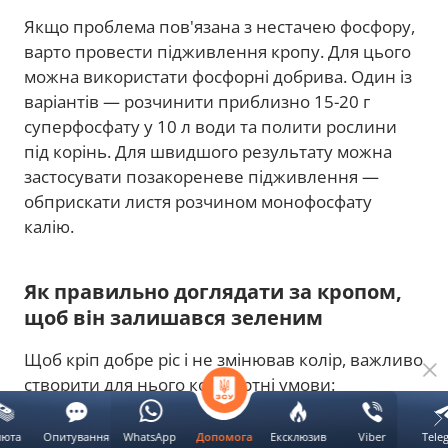
Якщо проблема пов'язана з нестачею фосфору,
варто провести підживлення кропу. Для цього
можна використати фосфорні добрива. Один із
варіантів — розчинити приблизно 15-20 г
суперфосфату у 10 л води та полити рослини
під корінь. Для швидшого результату можна
застосувати позакореневе підживлення —
обприскати листя розчином монофосфату
калію.
Як правильно доглядати за кропом,
щоб він залишався зеленим
Щоб кріп добре ріс і не змінював колір, важливо
створити для нього комфортні умови:
Поливайте грядку регулярно, але не
люта
Опитування
WhatsApp
Ексклюзив
Viber
Tele
Допомога