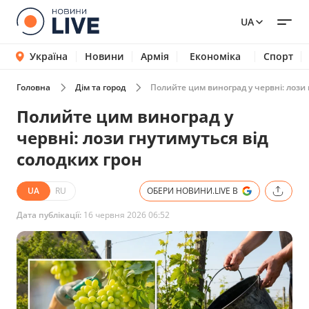
UA
Україна
Новини
Армія
Економіка
Спорт
Головна
Дім та город
Полийте цим виноград у червні: лози 
Полийте цим виноград у
червні: лози гнутимуться від
солодких грон
UA
RU
ОБЕРИ НОВИНИ.LIVE В
Дата публікації:
16 червня 2026 06:52