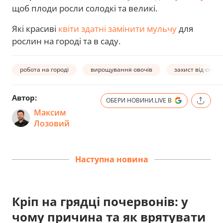
щоб плоди росли солодкі та великі.
Які красиві
квіти здатні замінити мульчу
для
рослин на городі та в саду.
робота на городі
вирощування овочів
захист від спеки
Автор:
ОБЕРИ НОВИНИ.LIVE В
Максим
Лозовий
Наступна новина
Кріп на грядці почервонів: у
чому причина та як врятувати