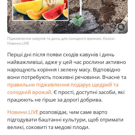
Підживлення кавунів та динь для солодкого врожаю. Колаж:
Новини.LIVE
Перші дні після появи сходів кавунів і динь
найважливіші, адже у цей час рослини активно
нарощують коріння і зелену масу. Відповідно
вони потребують поживні речовини. Вчасне та
правильне підживлення подарує щедрий та
солодкий врожай
. Є прості, доступні засоби, які
працюють не гірше за дорогі добрива.
Новини.LIVE
розповідає, чим саме варто
підгодувати баштанні культури, щоб отримати
великі, соковиті та медові плоди.