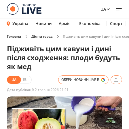
UA
Україна
Новини
Армія
Економіка
Спорт
Головна
Дім та город
Підживіть цим кавуни і дині після сх
Підживіть цим кавуни і дині
після сходження: плоди будуть
як мед
UA
RU
ОБЕРИ НОВИНИ.LIVE В
Дата публікації:
2 травня 2026 21:21