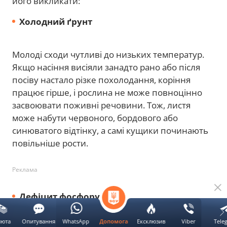
його викликати:
Холодний ґрунт
Молоді сходи чутливі до низьких температур.
Якщо насіння висіяли занадто рано або після
посіву настало різке похолодання, коріння
працює гірше, і рослина не може повноцінно
засвоювати поживні речовини. Тож, листя
може набути червоного, бордового або
синюватого відтінку, а самі кущики починають
повільніше рости.
Реклама
Дефіцит фосфору
люта
Опитування
WhatsApp
Ексклюзив
Viber
Tele
Допомога