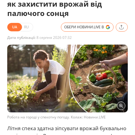
як захистити врожай від
палючого сонця
UA
RU
ОБЕРИ НОВИНИ.LIVE В
Дата публікації:
8 серпня 2026 07:32
Робота на городі у спекотну погоду. Колаж: Новини.LIVE
Літня спека здатна зіпсувати врожай буквально