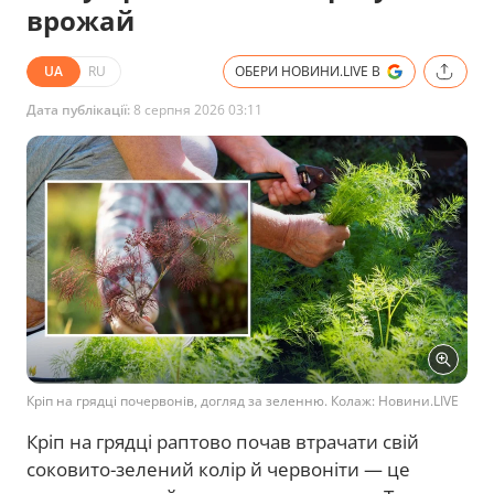
врожай
UA
RU
ОБЕРИ НОВИНИ.LIVE В
Дата публікації:
8 серпня 2026 03:11
Кріп на грядці почервонів, догляд за зеленню. Колаж: Новини.LIVE
Кріп на грядці раптово почав втрачати свій
соковито-зелений колір й червоніти — це