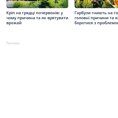
Кріп на грядці почервонів: у
Гарбузи гниють на го
чому причина та як врятувати
головні причини та я
врожай
боротися з проблем
Реклама