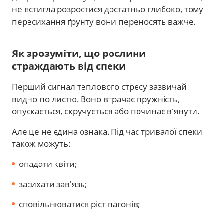
не встигла розростися достатньо глибоко, тому
пересихання ґрунту вони переносять важче.
Як зрозуміти, що рослини
страждають від спеки
Перший сигнал теплового стресу зазвичай
видно по листю. Воно втрачає пружність,
опускається, скручується або починає в'янути.
Але це не єдина ознака. Під час тривалої спеки
також можуть:
опадати квіти;
засихати зав'язь;
сповільнюватися ріст пагонів;