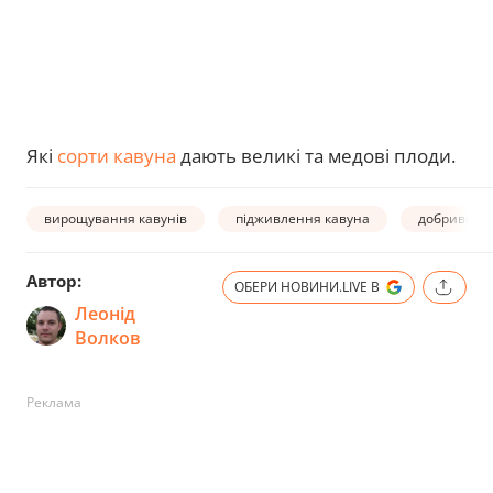
Які
сорти кавуна
дають великі та медові плоди.
вирощування кавунів
підживлення кавуна
добриво дл
Автор:
ОБЕРИ НОВИНИ.LIVE В
Леонід
Волков
Реклама