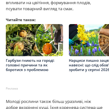
впливати на цвітіння, формування плодів,
псувати товарний вигляд та смак.
Читайте також:
Гарбузи гниють на городі:
Нарциси пишно зацв
головні причини та як
навесні: що слід обов
боротися з проблемою
зробити у серпні 202
Реклама
Молоді рослини також більш уразливі, ніж
добре вкорінені кущі. Їхня коренева система ще