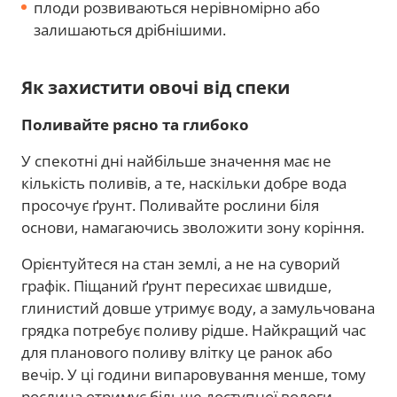
плоди розвиваються нерівномірно або
залишаються дрібнішими.
Як захистити овочі від спеки
Поливайте рясно та глибоко
У спекотні дні найбільше значення має не
кількість поливів, а те, наскільки добре вода
просочує ґрунт. Поливайте рослини біля
основи, намагаючись зволожити зону коріння.
Орієнтуйтеся на стан землі, а не на суворий
графік. Піщаний ґрунт пересихає швидше,
глинистий довше утримує воду, а замульчована
грядка потребує поливу рідше. Найкращий час
для планового поливу влітку це ранок або
вечір. У ці години випаровування менше, тому
рослина отримує більше доступної вологи.