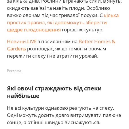
за кілька днів. Рослини втрачають сили, в'януть,
скидають зав'язі та навіть плоди. Особливо
важко овочам під час тривалої посухи. Є
кілька
простих правил, які допоможуть зберегти
щедре плодоношення
городніх культур.
Новини.LIVE
з посиланням на
Better Homes &
Gardens
розповідає, як допомогти овочам
пережити спеку і не втратити урожай.
Реклама
Які овочі страждають від спеки
найбільше
Не всі культури однаково реагують на спеку.
Одні можуть досить довго витримувати палюче
сонце, а от інші швидко виснажуються.