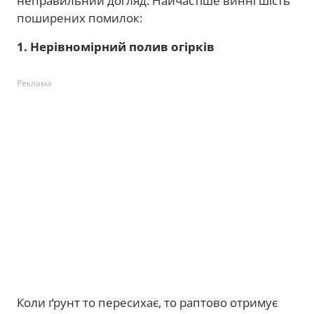
неправильний догляд. Найчастіше винні шість
поширених помилок:
1. Нерівномірний полив огірків
Реклама
Коли ґрунт то пересихає, то раптово отримує