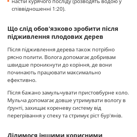
настій курячого посліду (розводять водою у
співвідношенні 1:20).
Що слід обов'язково зробити після
підживлення плодових дерев
Після підживлення дерева також потрібно
рясно полити. Волога допомагає добривам
швидше проникнути до коріння, де вони
починають працювати максимально
ефективно.
Після бажано замульчувати пристовбурне коло.
Мульча допомагає довше утримувати вологу в
ґрунті, захищає кореневу систему від
перегрівання у спеку та стримує ріст бур'янів.
Ділимося іншими корисними