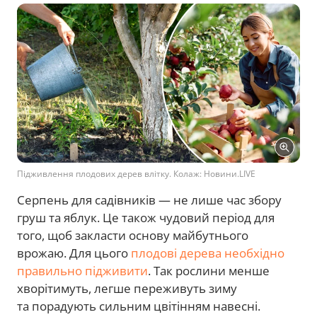
Підживлення плодових дерев влітку. Колаж: Новини.LIVE
Серпень для садівників — не лише час збору
груш та яблук. Це також чудовий період для
того, щоб закласти основу майбутнього
врожаю. Для цього
плодові дерева необхідно
правильно підживити
. Так рослини менше
хворітимуть, легше переживуть зиму
та порадують сильним цвітінням навесні.