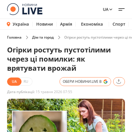
UA
Україна
Новини
Армія
Економіка
Спорт
Головна
Дім та город
Огірки ростуть пустотілими через ці 
Огірки ростуть пустотілими
через ці помилки: як
врятувати врожай
UA
RU
ОБЕРИ НОВИНИ.LIVE В
Дата публікації:
15 травня 2026 07:55