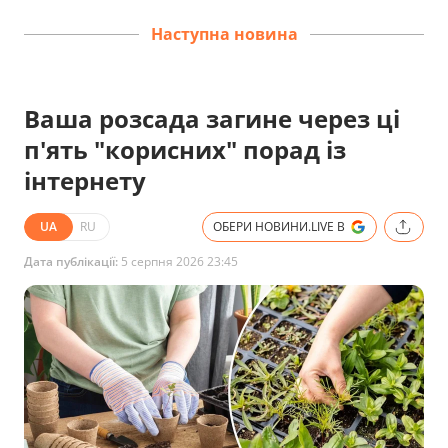
Наступна новина
Ваша розсада загине через ці
п'ять "корисних" порад із
інтернету
UA
RU
ОБЕРИ НОВИНИ.LIVE В
Дата публікації:
5 серпня 2026 23:45