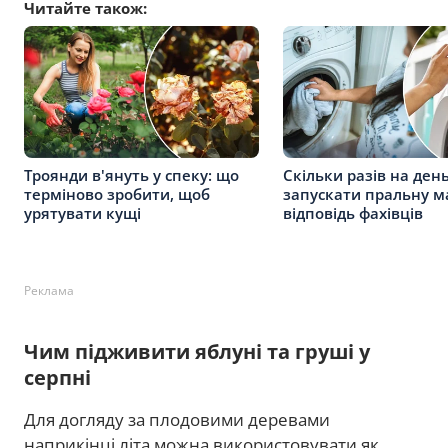
Читайте також:
Троянди в'януть у спеку: що
Скільки разів на де
терміново зробити, щоб
запускати пральну м
урятувати кущі
відповідь фахівців
Реклама
Чим підживити яблуні та груші у
серпні
Для догляду за плодовими деревами
наприкінці літа можна використовувати як