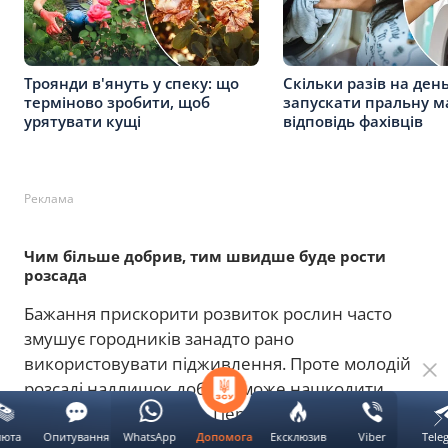
Троянди в'януть у спеку: що
Скільки разів на де
терміново зробити, щоб
запускати пральну м
урятувати кущі
відповідь фахівців
Реклама
Чим більше добрив, тим швидше буде рости
розсада
Бажання прискорити розвиток рослин часто
змушує городників занадто рано
використовувати підживлення. Проте молодій
розсаді надлишок добрив може нашкодити
більше, ніж їх нестача. Перегодовані рослини
активно нарощують зелену масу, але водночас
люта
Опитування
WhatsApp
Ексклюзив
Viber
Tele
Допомога