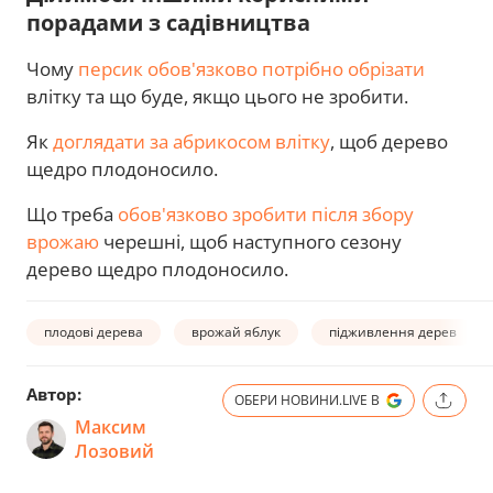
порадами з садівництва
Чому
персик обов'язково потрібно обрізати
влітку та що буде, якщо цього не зробити.
Як
доглядати за абрикосом влітку
, щоб дерево
щедро плодоносило.
Що треба
обов'язково зробити після збору
врожаю
черешні, щоб наступного сезону
дерево щедро плодоносило.
плодові дерева
врожай яблук
підживлення дерев
Автор:
ОБЕРИ НОВИНИ.LIVE В
Максим
Лозовий