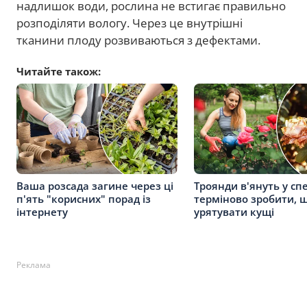
надлишок води, рослина не встигає правильно
розподіляти вологу. Через це внутрішні
тканини плоду розвиваються з дефектами.
Читайте також:
Ваша розсада загине через ці
Троянди в'януть у сп
п'ять "корисних" порад із
терміново зробити, 
інтернету
урятувати кущі
Реклама