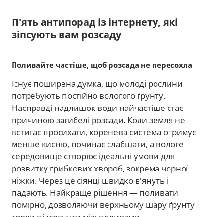
П'ять антипорад із інтернету, які
зіпсують вам розсаду
Поливайте частіше, щоб розсада не пересохла
Існує поширена думка, що молоді рослини
потребують постійно вологого ґрунту.
Насправді надлишок води найчастіше стає
причиною загибелі розсади. Коли земля не
встигає просихати, коренева система отримує
менше кисню, починає слабшати, а вологе
середовище створює ідеальні умови для
розвитку грибкових хвороб, зокрема чорної
ніжки. Через це сіянці швидко в'януть і
падають. Найкраще рішення — поливати
помірно, дозволяючи верхньому шару ґрунту
трохи підсохнути між поливами.