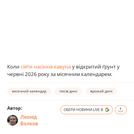
Коли
сіяти насіння кавуна
у відкритий ґрунт у
червні 2026 року за місячним календарем.
місячний календар
посів дині
врожай дині
Автор:
ОБЕРИ НОВИНИ.LIVE В
Леонід
Волков