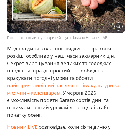
Посів насіння дині у відкритий ґрунт. Колаж: Новини.LIVE
Медова диня з власної грядки — справжня
розкіш, особливо у наші часи захмарних цін.
Секрет вирощування великих та солодких
плодів насправді простий — необхідно
врахувати погодні умови та обрати
найсприятливіший час для посіву культури за
місячним календарем
. У червні 2026
є можливість посіяти багато сортів дині та
отримати гарний урожай до кінця літа або
початку осені.
Новини.LIVE
розповідає, коли сіяти диню у