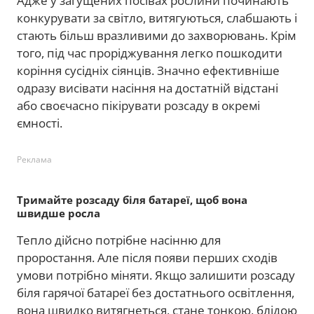
Адже у загущених посівах рослини починають
конкурувати за світло, витягуються, слабшають і
стають більш вразливими до захворювань. Крім
того, під час проріджування легко пошкодити
коріння сусідніх сіянців. Значно ефективніше
одразу висівати насіння на достатній відстані
або своєчасно пікірувати розсаду в окремі
ємності.
Реклама
Тримайте розсаду біля батареї, щоб вона
швидше росла
Тепло дійсно потрібне насінню для
проростання. Але після появи перших сходів
умови потрібно міняти. Якщо залишити розсаду
біля гарячої батареї без достатнього освітлення,
вона швидко витягнеться, стане тонкою, блідою