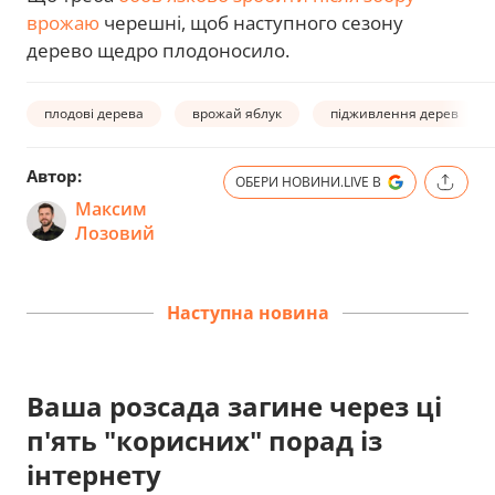
врожаю
черешні, щоб наступного сезону
дерево щедро плодоносило.
плодові дерева
врожай яблук
підживлення дерев
Автор:
ОБЕРИ НОВИНИ.LIVE В
Максим
Лозовий
Наступна новина
Ваша розсада загине через ці
п'ять "корисних" порад із
інтернету