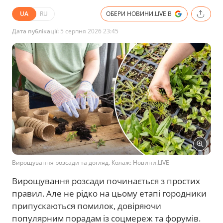
UA
RU
ОБЕРИ НОВИНИ.LIVE В
Дата публікації:
5 серпня 2026 23:45
Вирощування розсади та догляд. Колаж: Новини.LIVE
Вирощування розсади починається з простих
правил. Але не рідко на цьому етапі городники
припускаються помилок, довіряючи
популярним порадам із соцмереж та форумів.