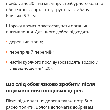
приблизно 30 г на кв. м пристовбурного кола та
обережно загортають у ґрунт на глибину
близько 5-7 см.
Щороку корисно застосовувати органічні
підживлення. Для цього добре підходять:
деревний попіл;
перепрілий перегній;
настій курячого посліду (розводять водою у
співвідношенні 1:20).
Що слід обов'язково зробити після
підживлення плодових дерев
Після підживлення дерева також потрібно
рясно полити. Волога допомагає добривам