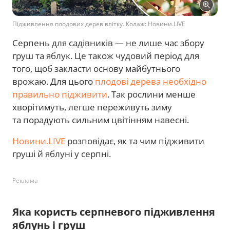
Підживлення плодових дерев влітку. Колаж: Новини.LIVE
Серпень для садівників — не лише час збору
груш та яблук. Це також чудовий період для
того, щоб закласти основу майбутнього
врожаю. Для цього
плодові дерева необхідно
правильно підживити
. Так рослини менше
хворітимуть, легше переживуть зиму
та порадують сильним цвітінням навесні.
Новини.LIVE
розповідає, як та чим підживити
груші й яблуні у серпні.
Реклама
Яка користь серпневого підживлення
яблунь і груш