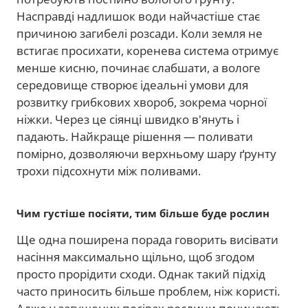
Насправді надлишок води найчастіше стає
причиною загибелі розсади. Коли земля не
встигає просихати, коренева система отримує
менше кисню, починає слабшати, а вологе
середовище створює ідеальні умови для
розвитку грибкових хвороб, зокрема чорної
ніжки. Через це сіянці швидко в'януть і
падають. Найкраще рішення — поливати
помірно, дозволяючи верхньому шару ґрунту
трохи підсохнути між поливами.
Чим густіше посіяти, тим більше буде рослин
Ще одна поширена порада говорить висівати
насіння максимально щільно, щоб згодом
просто прорідити сходи. Однак такий підхід
часто приносить більше проблем, ніж користі.