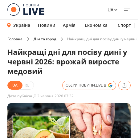
UA
Україна
Новини
Армія
Економіка
Спорт
Головна
Дім та город
Найкращі дні для посіву дині у червн
Найкращі дні для посіву дині у
червні 2026: врожай виросте
медовий
UA
RU
ОБЕРИ НОВИНИ.LIVE В
Дата публікації:
2 червня 2026 07:32