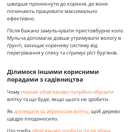
швидше проникнути до коріння, де вони
починають працювати максимально
ефективно.
Після бажано замульчувати пристовбурне коло.
Мульча допомагає довше утримувати вологу в
ґрунті, захищає кореневу систему від
перегрівання у спеку та стримує ріст бур'янів.
Ділимося іншими корисними
порадами з садівництва
Чому
персик обов'язково потрібно обрізати
влітку та що буде, якщо цього не зробити.
Як
доглядати за абрикосом влітку
, щоб дерево
щедро плодоносило.
Що треба
обов'язково зробити після збору