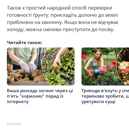
Також є простий народний спосіб перевірки
готовності ґрунту: прикладіть долоню до землі
приблизно на хвилину. Якщо вона не відчуває
холоду, можна сміливо приступати до посіву.
Читайте також:
Ваша розсада загине через ці
Троянди в'януть у сп
п'ять "корисних" порад із
терміново зробити, 
інтернету
урятувати кущі
Реклама