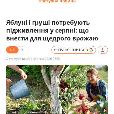
Наступна новина
Яблуні і груші потребують
підживлення у серпні: що
внести для щедрого врожаю
UA
RU
ОБЕРИ НОВИНИ.LIVE В
Дата публікації:
6 серпня 2026 06:52