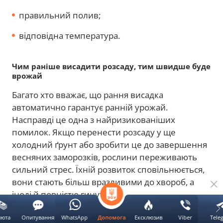
правильний полив;
відповідна температура.
Чим раніше висадити розсаду, тим швидше буде
врожай
Багато хто вважає, що рання висадка
автоматично гарантує ранній урожай.
Насправді це одна з найризикованіших
помилок. Якщо перенести розсаду у ще
холодний ґрунт або зробити це до завершення
весняних заморозків, рослини переживають
сильний стрес. Їхній розвиток сповільнюється,
вони стають більш вразливими до хвороб, а
іноді й повністю гинуть.
До того ж не варто забувати
люта
Опитування
WhatsApp
Ексклюзив
Viber
Tele
Допомога