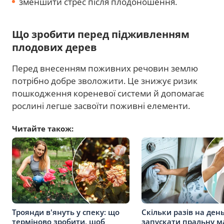
зменшити стрес після плодоношення.
Що зробити перед підживленням
плодових дерев
Перед внесенням поживних речовин землю
потрібно добре зволожити. Це знижує ризик
пошкодження кореневої системи й допомагає
рослині легше засвоїти поживні елементи.
Читайте також:
Троянди в'януть у спеку: що
Скільки разів на де
терміново зробити, щоб
запускати пральну м