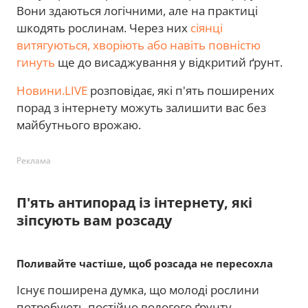
Вони здаються логічними, але на практиці
шкодять рослинам. Через них
сіянці
витягуються, хворіють або навіть повністю
гинуть
ще до висаджування у відкритий ґрунт.
Новини.LIVE
розповідає, які п'ять поширених
порад з інтернету можуть залишити вас без
майбутнього врожаю.
Реклама
П'ять антипорад із інтернету, які
зіпсують вам розсаду
Поливайте частіше, щоб розсада не пересохла
Існує поширена думка, що молоді рослини
потребують постійно вологого ґрунту.