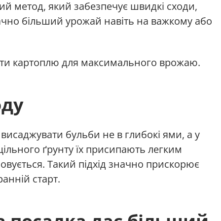
тий метод, який забезпечує швидкі сходи,
ачно більший урожай навіть на важкому або
ити картоплю для максимального врожаю.
оду
исаджувати бульби не в глибокі ями, а у
щільного ґрунту їх присипають легким
овується. Такий підхід значно прискорює
ранній старт.
 посадка дає більший