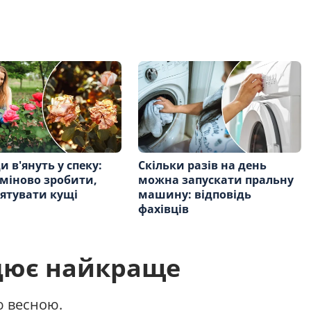
и в'януть у спеку:
Скільки разів на день
міново зробити,
можна запускати пральну
ятувати кущі
машину: відповідь
фахівців
цює найкраще
ю весною.