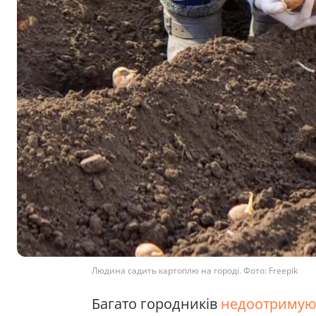
Людина садить картоплю на городі. Фото: Freepik
Багато городників
недоотримую