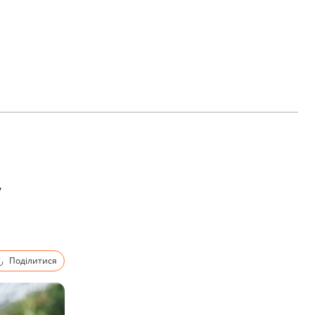
у
Поділитися