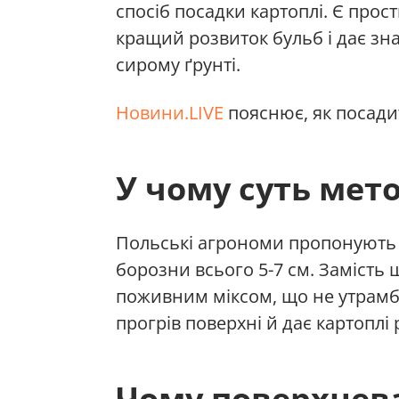
спосіб посадки картоплі. Є прос
кращий розвиток бульб і дає зн
сирому ґрунті.
Новини.LIVE
пояснює, як посад
У чому суть мет
Польські агрономи пропонують в
борозни всього 5-7 см. Замість 
поживним міксом, що не утрамб
прогрів поверхні й дає картоплі 
Чому поверхнева