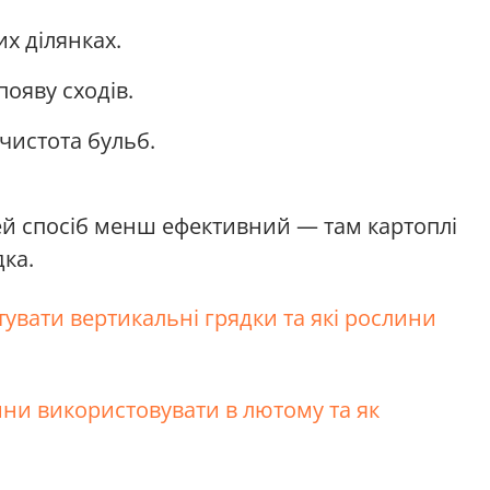
х ділянках.
ояву сходів.
чистота бульб.
ей спосіб менш ефективний — там картоплі
ка.
увати вертикальні грядки та які рослини
ини використовувати в лютому та як