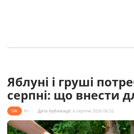
Яблуні і груші пот
серпні: що внести 
Дата публікації:
6 серпня 2026 06:52
UA
RU