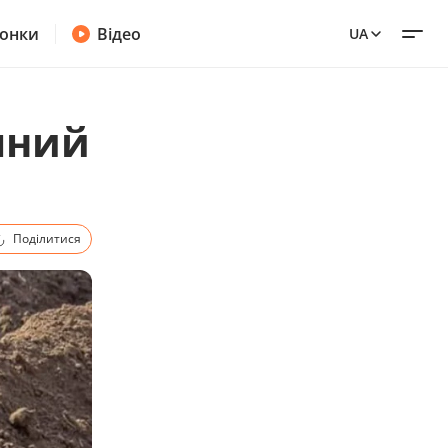
онки
Відео
UA
чний
Поділитися