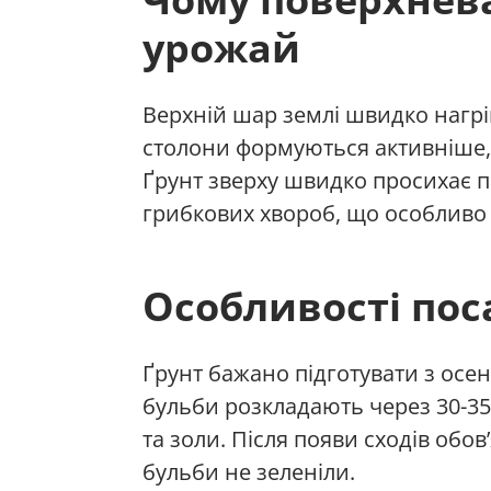
урожай
Верхній шар землі швидко нагрів
столони формуються активніше, 
Ґрунт зверху швидко просихає п
грибкових хвороб, що особливо 
Особливості пос
Ґрунт бажано підготувати з осе
бульби розкладають через 30-35
та золи. Після появи сходів обо
бульби не зеленіли.