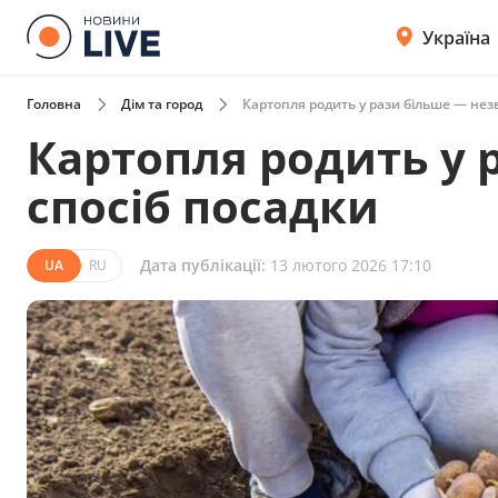
Україна
Головна
Дім та город
Картопля родить у рази більше — нез
Картопля родить у 
спосіб посадки
Дата публікації:
13 лютого 2026 17:10
UA
RU