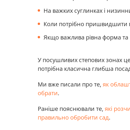
На важких суглинках і низинни
Коли потрібно пришвидшити п
Якщо важлива рівна форма та 
У посушливих степових зонах ц
потрібна класична глибша посад
Ми вже писали про те,
як облашт
обрати
.
Раніше пояснювали те,
які розч
правильно обробити сад
.