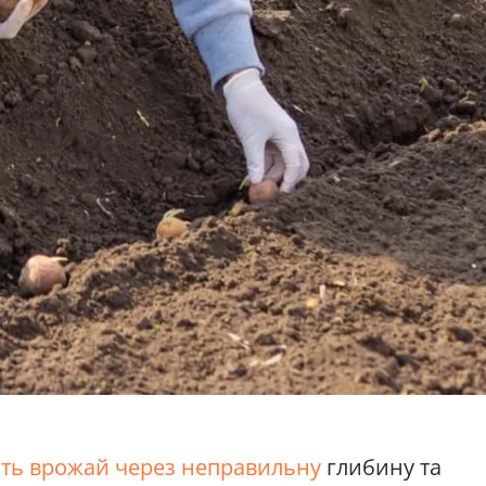
ть врожай через неправильну
глибину та