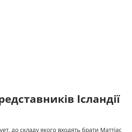
редставників Ісландії
ет, до складу якого входять брати Маттіас