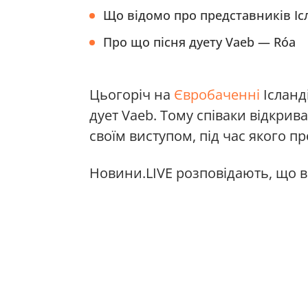
Що відомо про представників Ісл
Про що пісня дуету Vaeb — Róa
Цьогоріч на
Євробаченні
Ісланд
дует Vaeb. Тому співаки відкри
своїм виступом, під час якого п
Новини.LIVE розповідають, що в