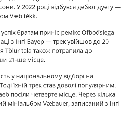
сони. У 2022 році відбувся дебют дуету —
ом Væb tékk.
спіх братам приніс ремікс Ofbođslega
раці з Інгі Бауер — трек увійшов до 20
я Tölur tala також потрапила до
ши 21-ше місце.
асть у національному відборі на
оді їхній трек став доволі популярним,
aeb посіли четверте місце. Через кілька
ий мініальбом Væbauer, записаний з Інгі