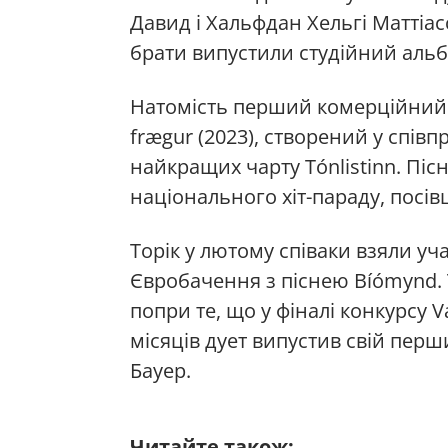
Давид і Хальфдан Хельгі Маттіас
брати випустили студійний альб
Натомість перший комерційний у
frægur (2023), створений у співп
найкращих чарту Tónlistinn. Пісн
національного хіт-параду, посів
Торік у лютому співаки взяли уч
Євробачення з піснею Bíómynd. Т
попри те, що у фіналі конкурсу V
місяців дует випустив свій перш
Бауер.
Читайте також: