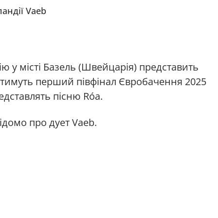
андії Vaeb
ію у місті Базель (Швейцарія) представить
ватимуть перший півфінал Євробачення 2025
редставлять пісню Róa.
ідомо про дует Vaeb.