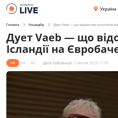
Україна
Головна
Нацвідбір
Дует Vaeb — що відомо про учасників від
Дует Vaeb — що від
Ісландії на Євробач
Дата публікації:
7 квітня 2025 17:59
UA
EN
RU