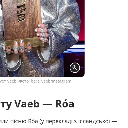
ует Vaeb. Фото: bara_vaeb/Instagram
ету Vaeb — Róa
или пісню Róa (у перекладі з ісландської —