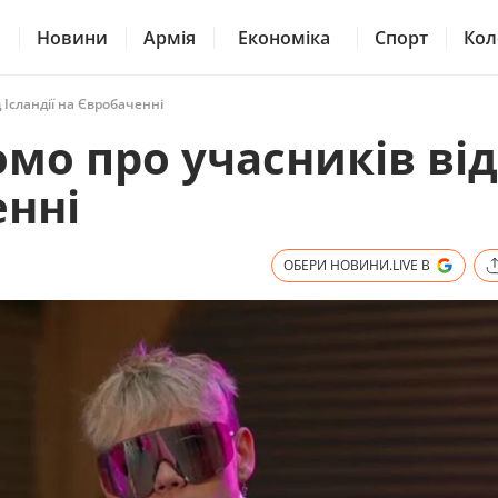
Новини
Армія
Економіка
Спорт
Кол
 Ісландії на Євробаченні
омо про учасників від
енні
ОБЕРИ НОВИНИ.LIVE В