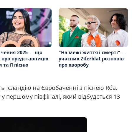
чення-2025 — що
"На межі життя і смерті" —
 про представницю
учасник Ziferblat розповів
 та її пісню
про хворобу
ь Ісландію на Євробаченні з піснею Róa.
у першому півфіналі, який відбудеться 13