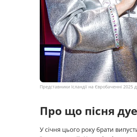
Представники Ісландії на Євробаченні 2025 д
Про що пісня ду
У січня цього року брати випуст