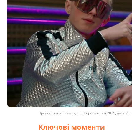
Представники Ісландії на Євробаченні 2025, дует Vae
Ключові моменти