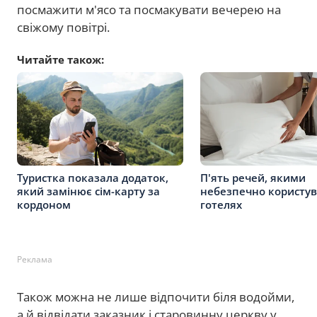
посмажити м'ясо та посмакувати вечерею на
свіжому повітрі.
Читайте також:
Туристка показала додаток,
П'ять речей, якими
який замінює сім-карту за
небезпечно користув
кордоном
готелях
Реклама
Також можна не лише відпочити біля водойми,
а й відвідати заказник і старовинну церкву у