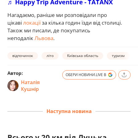
♬ Happy Trip Adventure - TATANX
Нагадаємо, раніше ми розповідали про
цікаві
локації
за кілька годин їзди від столиці.
Також ми писали, де покупатись
неподалік
Львова
.
відпочинок
літо
Київська область
туризм
Автор:
ОБЕРИ НОВИНИ.LIVE В
Наталія
Кушнір
Наступна новина
Всього у 20 км від Луцька