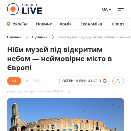
UA
Україна
Новини
Армія
Економіка
Спорт
Головна
Путівник
Ніби музей під відкритим небом — неймов
Ніби музей під відкритим
небом — неймовірне місто в
Європі
UA
EN
RU
ОБЕРИ НОВИНИ.LIVE В
Дата публікації:
6 червня 2025 21:15