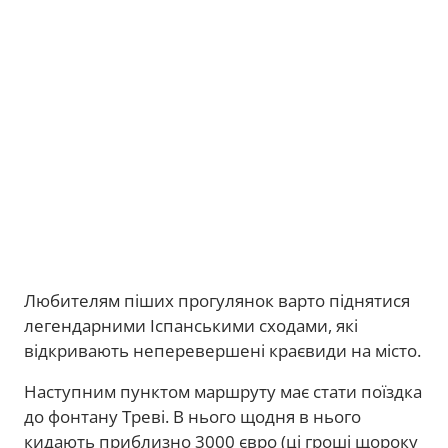
Любителям піших прогулянок варто піднятися
легендарними Іспанськими сходами, які
відкривають неперевершені краєвиди на місто.
Наступним пунктом маршруту має стати поїздка
до фонтану Треві. В нього щодня в нього
кидають приблизно 3000 євро (ці гроші щороку