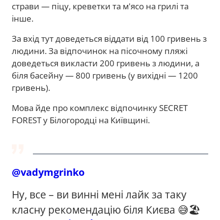
страви — піцу, креветки та м'ясо на грилі та
інше.
За вхід тут доведеться віддати від 100 гривень з
людини. За відпочинок на пісочному пляжі
доведеться викласти 200 гривень з людини, а
біля басейну — 800 гривень (у вихідні — 1200
гривень).
Мова йде про комплекс відпочинку SECRET
FOREST у Білогородці на Київщині.
@vadymgrinko
Ну, все – ви винні мені лайк за таку
класну рекомендацію біля Києва 😅🏖️