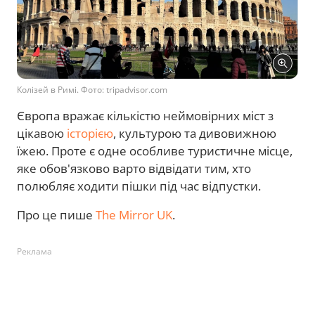
Колізей в Римі. Фото: tripadvisor.com
Європа вражає кількістю неймовірних міст з
цікавою
історією
, культурою та дивовижною
їжею. Проте є одне особливе туристичне місце,
яке обов'язково варто відвідати тим, хто
полюбляє ходити пішки під час відпустки.
Про це пише
The Mirror UK
.
Реклама