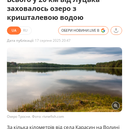
заховалось озеро з
кришталевою водою
UA
RU
ОБЕРИ НОВИНИ.LIVE В
Дата публікації:
17 серпня 2025 20:47
Озеро Тросне. Фото: rivnefish.com
За кілька кілометрів від села Карасин на Волині