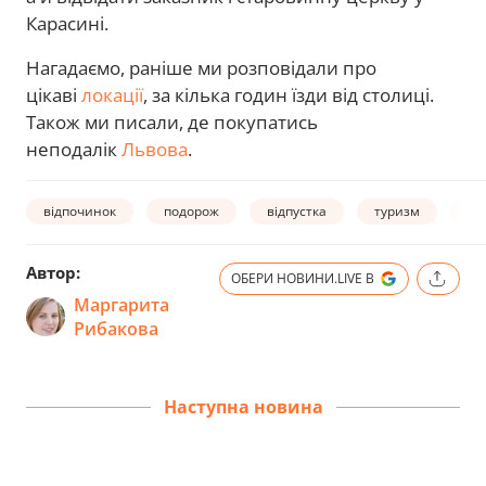
Карасині.
Нагадаємо, раніше ми розповідали про
цікаві
локації
, за кілька годин їзди від столиці.
Також ми писали, де покупатись
неподалік
Львова
.
відпочинок
подорож
відпустка
туризм
оз
Автор:
ОБЕРИ НОВИНИ.LIVE В
Маргарита
Рибакова
Наступна новина