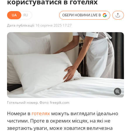
користуватися в готелях
UA
RU
ОБЕРИ НОВИНИ.LIVE В
Дата публікації:
16 серпня 2025 17:27
Готельний номер. Фото: freepik.com
Номери в
готелях
можуть виглядати ідеально
чистими. Проте в окремих місцях, на які не
звертають уваги, може ховатися величезна