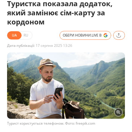
Туристка показала додаток,
який замінює сім-карту за
кордоном
UA
RU
ОБЕРИ НОВИНИ.LIVE В
Дата публікації:
17 серпня 2025 13:26
Турист користується телефоном. Фото: freepik.com