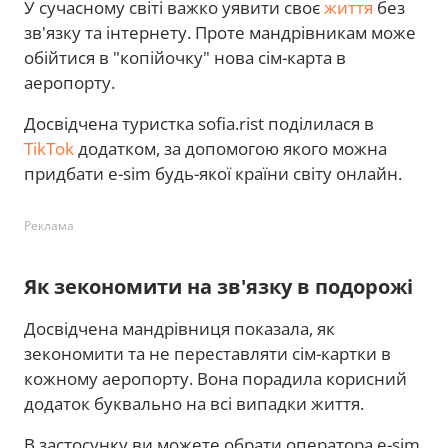
У сучасному світі важко уявити своє
життя
без
зв'язку та інтернету. Проте мандрівникам може
обійтися в "копійочку" нова сім-карта в
аеропорту.
Досвідчена туристка sofia.rist поділилася в
TikTok
додатком, за допомогою якого можна
придбати e-sim будь-якої країни світу онлайн.
Реклама
Як зекономити на зв'язку в подорожі
Досвідчена мандрівниця показала, як
зекономити та не переставляти сім-картки в
кожному аеропорту. Вона порадила корисний
додаток буквально на всі випадки життя.
В застосунку ви можете обрати оператора e-sim