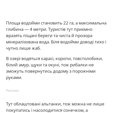
Площа водойми становить 22 га, а максимальна
глибина — 4 метри. Туристів тут приємно
вразять піщані береги та чиста й прозора
мінералізована вода. Біля водойми доводі тихо і
чутно лише жаб.
В озері водяться карасі, коропи, товстолобики,
білий амур, щуки та окуні, тож рибалки не
зможуть повернутись додому з порожніми
руками.
Реклама
Тут облаштовані альтанки, тож можна не лише
покупатись і насолодитися сонечком, а