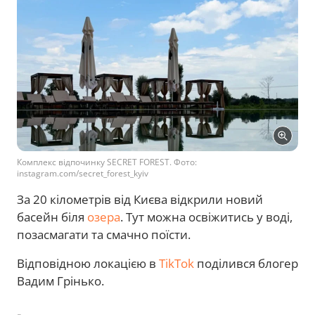
Комплекс відпочинку SECRET FOREST. Фото:
instagram.com/secret_forest_kyiv
За 20 кілометрів від Києва відкрили новий
басейн біля
озера
. Тут можна освіжитись у воді,
позасмагати та смачно поїсти.
Відповідною локацією в
TikTok
поділився блогер
Вадим Грінько.