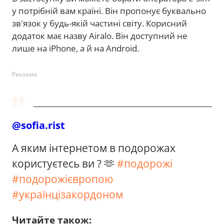
у потрібній вам країні. Він пропонує буквально
зв'язок у будь-якій частині світу. Корисний
додаток має назву Airalo. Він доступний не
лише на iPhone, а й на Android.
Реклама
@sofia.rist
А яким інтернетом в подорожах
користуєтесь ви ? 🫶
#подорожі
#подорожієвропою
#українцізакордоном
Читайте також: