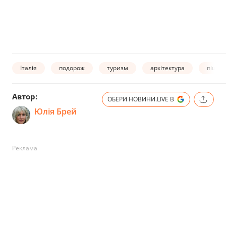
Італія
подорож
туризм
архітектура
пішох
Автор:
ОБЕРИ НОВИНИ.LIVE В
Юлія Брей
Реклама