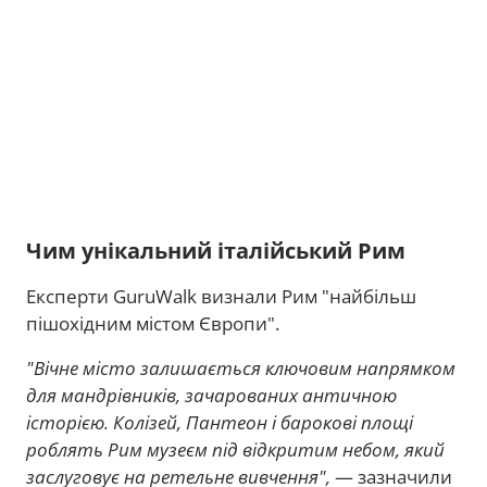
Чим унікальний італійський Рим
Експерти GuruWalk визнали Рим "найбільш
пішохідним містом Європи".
"Вічне місто залишається ключовим напрямком
для мандрівників, зачарованих античною
історією. Колізей, Пантеон і барокові площі
роблять Рим музеєм під відкритим небом, який
заслуговує на ретельне вивчення",
— зазначили