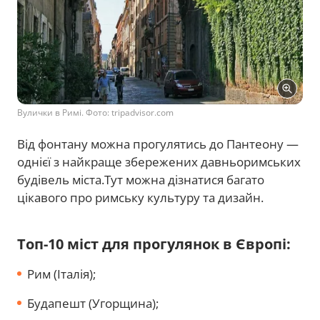
Вулички в Римі. Фото: tripadvisor.com
Від фонтану можна прогулятись до Пантеону —
однієї з найкраще збережених давньоримських
будівель міста.Тут можна дізнатися багато
цікавого про римську культуру та дизайн.
Топ-10 міст для прогулянок в Європі:
Рим (Італія);
Будапешт (Угорщина);