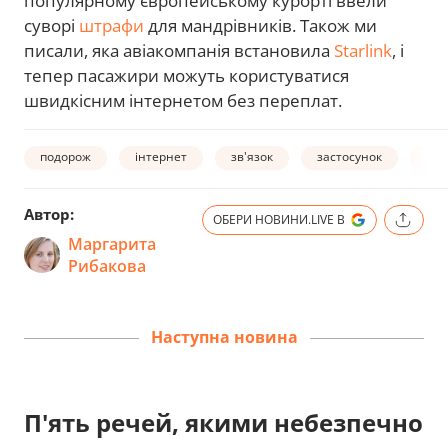
популярному європейському курорті ввели
суворі
штрафи
для мандрівників. Також ми
писали, яка авіакомпанія встановила
Starlink
, і
тепер пасажири можуть користуватися
швидкісним інтернетом без переплат.
подорож
інтернет
зв'язок
застосунок
тур
Автор:
ОБЕРИ НОВИНИ.LIVE В
Маргарита
Рибакова
Наступна новина
П'ять речей, якими небезпечно