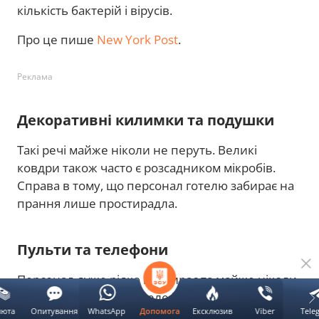
кількість бактерій і вірусів.
Про це пише
New York Post
.
Реклама
Декоративні килимки та подушки
Такі речі майже ніколи не перуть. Великі
ковдри також часто є розсадником мікробів.
Справа в тому, що персонал готелю забирає на
прання лише простирадла.
Пульти та телефони
Персонал дуже рідко протирає та майже ніколи
не дезінфікує трубки телефонів та пульти від
люта
Опитування
WhatsApp
Ексклюзив
Viber
Tele
Допомога
телевізорів. На цих речах накопичується