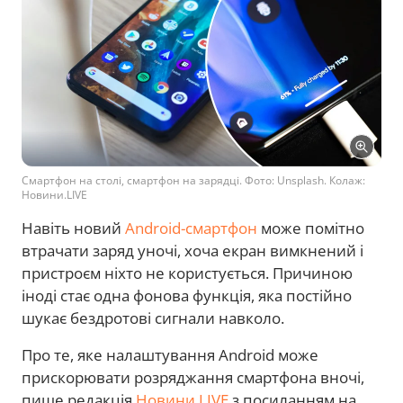
Смартфон на столі, смартфон на зарядці. Фото: Unsplash. Колаж:
Новини.LIVE
Навіть новий
Android-смартфон
може помітно
втрачати заряд уночі, хоча екран вимкнений і
пристроєм ніхто не користується. Причиною
іноді стає одна фонова функція, яка постійно
шукає бездротові сигнали навколо.
Про те, яке налаштування Android може
прискорювати розряджання смартфона вночі,
пише редакція
Новини.LIVE
з посиланням на