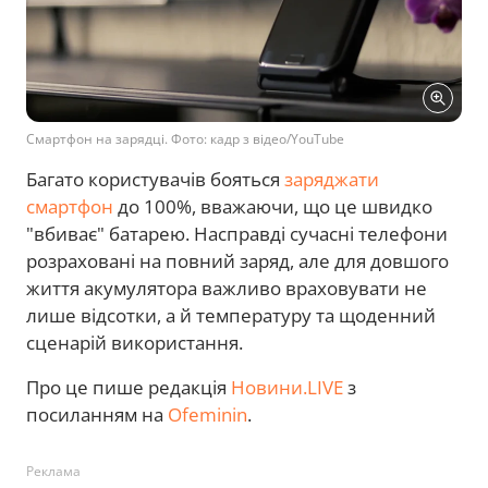
Смартфон на зарядці. Фото: кадр з відео/YouTube
Багато користувачів бояться
заряджати
смартфон
до 100%, вважаючи, що це швидко
"вбиває" батарею. Насправді сучасні телефони
розраховані на повний заряд, але для довшого
життя акумулятора важливо враховувати не
лише відсотки, а й температуру та щоденний
сценарій використання.
Про це пише редакція
Новини.LIVE
з
посиланням на
Ofeminin
.
Реклама