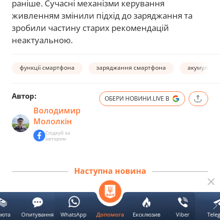
раніше. Сучасні механізми керування
живленням змінили підхід до заряджання та
зробили частину старих рекомендацій
неактуальною.
функції смартфона
заряджання смартфона
акумулято
Автор:
ОБЕРИ НОВИНИ.LIVE В
Володимир
Мололкін
Слідкуй за
автором
Наступна новина
Ваш Android-смартфон може
люта
Опитування
WhatsApp
Ексклюзив
Viber
Tele
Допомога