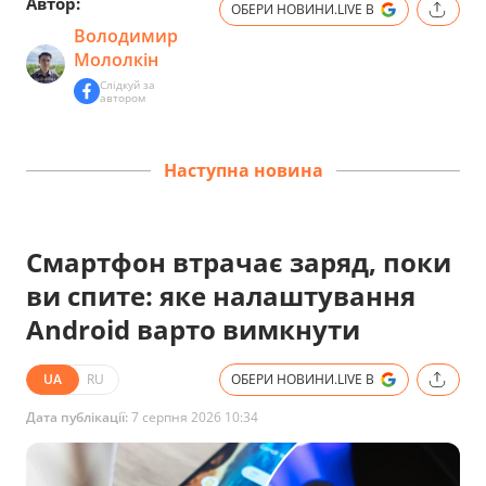
Автор:
ОБЕРИ НОВИНИ.LIVE В
Володимир
Мололкін
Слідкуй за
автором
Наступна новина
Смартфон втрачає заряд, поки
ви спите: яке налаштування
Android варто вимкнути
UA
RU
ОБЕРИ НОВИНИ.LIVE В
Дата публікації:
7 серпня 2026 10:34