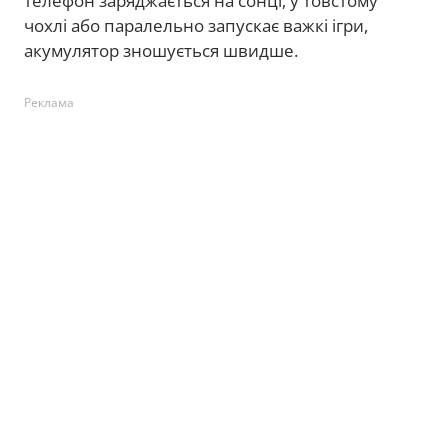
телефон заряджається на сонці, у товстому
чохлі або паралельно запускає важкі ігри,
акумулятор зношується швидше.
Реклама