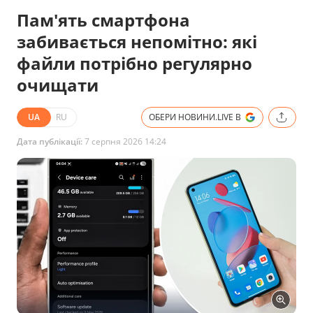
Пам'ять смартфона
забивається непомітно: які
файли потрібно регулярно
очищати
UA
RU
ОБЕРИ НОВИНИ.LIVE В
Дата публікації:
7 серпня 2026 14:24