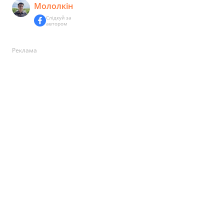
Мололкін
Слідкуй за
автором
Реклама