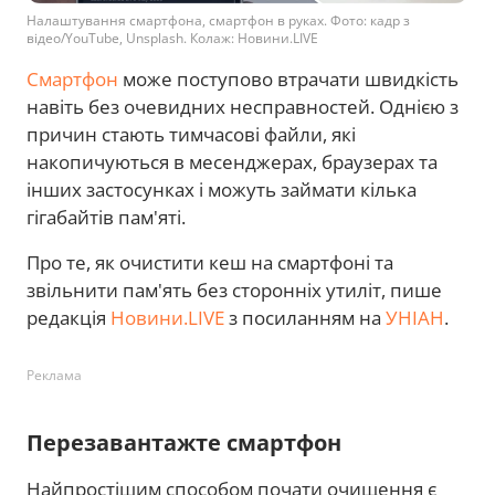
Налаштування смартфона, смартфон в руках. Фото: кадр з
відео/YouTube, Unsplash. Колаж: Новини.LIVE
Смартфон
може поступово втрачати швидкість
навіть без очевидних несправностей. Однією з
причин стають тимчасові файли, які
накопичуються в месенджерах, браузерах та
інших застосунках і можуть займати кілька
гігабайтів пам'яті.
Про те, як очистити кеш на смартфоні та
звільнити пам'ять без сторонніх утиліт, пише
редакція
Новини.LIVE
з посиланням на
УНІАН
.
Реклама
Перезавантажте смартфон
Найпростішим способом почати очищення є