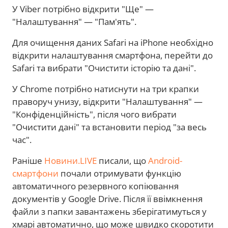
У Viber потрібно відкрити "Ще" —
"Налаштування" — "Пам'ять".
Для очищення даних Safari на iPhone необхідно
відкрити налаштування смартфона, перейти до
Safari та вибрати "Очистити історію та дані".
У Chrome потрібно натиснути на три крапки
праворуч унизу, відкрити "Налаштування" —
"Конфіденційність", після чого вибрати
"Очистити дані" та встановити період "за весь
час".
Раніше
Новини.LIVE
писали, що
Android-
смартфони
почали отримувати функцію
автоматичного резервного копіювання
документів у Google Drive. Після її ввімкнення
файли з папки завантажень зберігатимуться у
хмарі автоматично, що може швидко скоротити