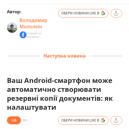
Автор:
ОБЕРИ НОВИНИ.LIVE В
Володимир
Мололкін
Слідкуй за
автором
Наступна новина
Ваш Android-смартфон може
автоматично створювати
резервні копії документів: як
налаштувати
UA
RU
ОБЕРИ НОВИНИ.LIVE В