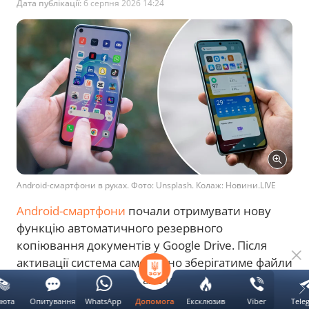
Дата публікації:
6 серпня 2026 14:24
Android-смартфони в руках. Фото: Unsplash. Колаж: Новини.LIVE
Android-смартфони
почали отримувати нову
функцію автоматичного резервного
копіювання документів у Google Drive. Після
активації система самостійно зберігатиме файли
з папки завантажень, але це може швидко
зайняти доступне місце у хмарі.
люта
Опитування
WhatsApp
Ексклюзив
Viber
Tele
Допомога