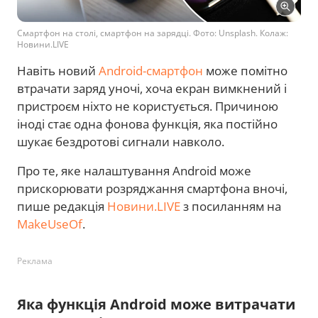
Смартфон на столі, смартфон на зарядці. Фото: Unsplash. Колаж:
Новини.LIVE
Навіть новий
Android-смартфон
може помітно
втрачати заряд уночі, хоча екран вимкнений і
пристроєм ніхто не користується. Причиною
іноді стає одна фонова функція, яка постійно
шукає бездротові сигнали навколо.
Про те, яке налаштування Android може
прискорювати розряджання смартфона вночі,
пише редакція
Новини.LIVE
з посиланням на
MakeUseOf
.
Реклама
Яка функція Android може витрачати