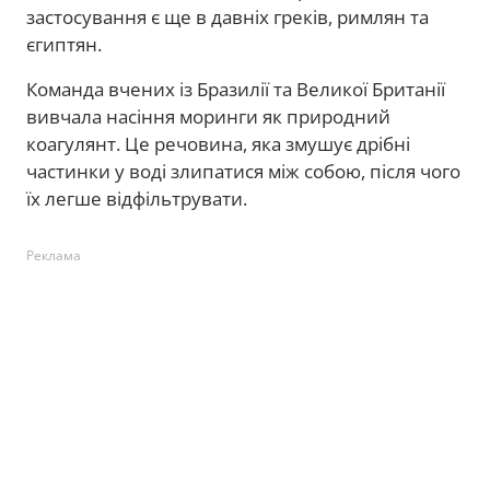
застосування є ще в давніх греків, римлян та
єгиптян.
Команда вчених із Бразилії та Великої Британії
вивчала насіння моринги як природний
коагулянт. Це речовина, яка змушує дрібні
частинки у воді злипатися між собою, після чого
їх легше відфільтрувати.
Реклама