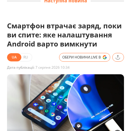
Наступна новина
Смартфон втрачає заряд, поки
ви спите: яке налаштування
Android варто вимкнути
UA
RU
ОБЕРИ НОВИНИ.LIVE В
Дата публікації:
7 серпня 2026 10:34