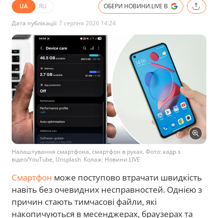
UA
RU
ОБЕРИ НОВИНИ.LIVE В
Дата публікації:
7 серпня 2026 14:24
Налаштування смартфона, смартфон в руках. Фото: кадр з
відео/YouTube, Unsplash. Колаж: Новини.LIVE
Смартфон
може поступово втрачати швидкість
навіть без очевидних несправностей. Однією з
причин стають тимчасові файли, які
накопичуються в месенджерах, браузерах та