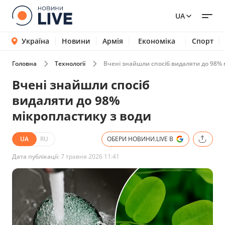
UA
Україна
Новини
Армія
Економіка
Спорт
Головна
Технології
Вчені знайшли спосіб видаляти до 98% 
Вчені знайшли спосіб
видаляти до 98%
мікропластику з води
UA
RU
ОБЕРИ НОВИНИ.LIVE В
Дата публікації:
7 травня 2026 11:41