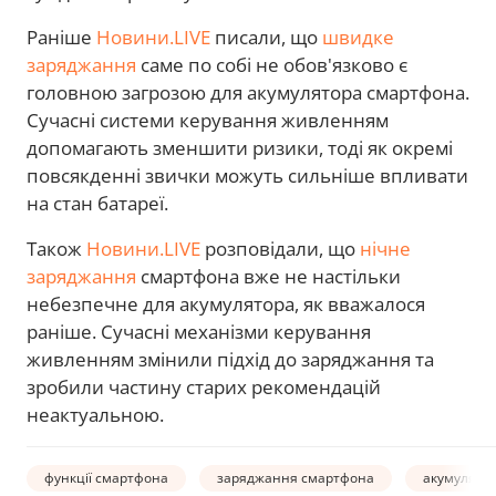
Раніше
Новини.LIVE
писали, що
швидке
заряджання
саме по собі не обов'язково є
головною загрозою для акумулятора смартфона.
Сучасні системи керування живленням
допомагають зменшити ризики, тоді як окремі
повсякденні звички можуть сильніше впливати
на стан батареї.
Також
Новини.LIVE
розповідали, що
нічне
заряджання
смартфона вже не настільки
небезпечне для акумулятора, як вважалося
раніше. Сучасні механізми керування
живленням змінили підхід до заряджання та
зробили частину старих рекомендацій
неактуальною.
функції смартфона
заряджання смартфона
акумулято