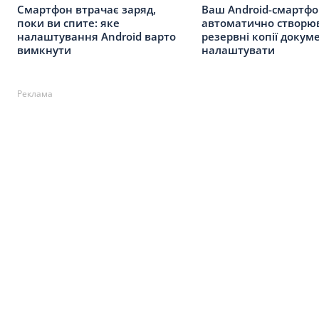
Смартфон втрачає заряд,
Ваш Android-смартф
поки ви спите: яке
автоматично створю
налаштування Android варто
резервні копії докуме
вимкнути
налаштувати
Реклама