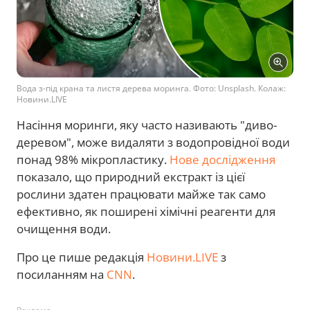
Вода з-під крана та листя дерева моринга. Фото: Unsplash. Колаж:
Новини.LIVE
Насіння моринги, яку часто називають "диво-
деревом", може видаляти з водопровідної води
понад 98% мікропластику.
Нове дослідження
показало, що природний екстракт із цієї
рослини здатен працювати майже так само
ефективно, як поширені хімічні реагенти для
очищення води.
Про це пише редакція
Новини.LIVE
з
посиланням на
CNN
.