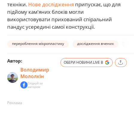
техніки.
Нове дослідження
припускає, що для
підйому кам'яних блоків могли
використовувати прихований спіральний
пандус усередині самої конструкції.
перероблення мікропластику
дослідження вчених
філ
Автор:
ОБЕРИ НОВИНИ.LIVE В
Володимир
Мололкін
Слідкуй за
автором
Реклама