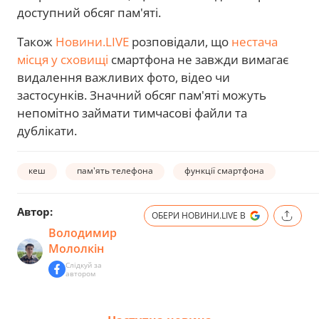
доступний обсяг пам'яті.
Також
Новини.LIVE
розповідали, що
нестача
місця у сховищі
смартфона не завжди вимагає
видалення важливих фото, відео чи
застосунків. Значний обсяг пам'яті можуть
непомітно займати тимчасові файли та
дублікати.
кеш
пам'ять телефона
функції смартфона
Автор:
ОБЕРИ НОВИНИ.LIVE В
Володимир
Мололкін
Слідкуй за
автором