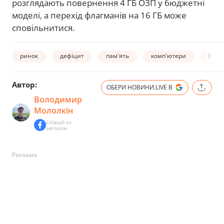
розглядають повернення 4 ГБ ОЗП у бюджетні
моделі, а перехід флагманів на 16 ГБ може
сповільнитися.
ринок
дефіцит
пам'ять
комп'ютери
HDD
Автор:
ОБЕРИ НОВИНИ.LIVE В
Володимир
Мололкін
Слідкуй за
автором
Реклама