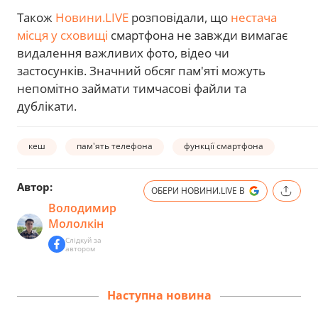
Також
Новини.LIVE
розповідали, що
нестача
місця у сховищі
смартфона не завжди вимагає
видалення важливих фото, відео чи
застосунків. Значний обсяг пам'яті можуть
непомітно займати тимчасові файли та
дублікати.
кеш
пам'ять телефона
функції смартфона
Автор:
ОБЕРИ НОВИНИ.LIVE В
Володимир
Мололкін
Слідкуй за
автором
Наступна новина