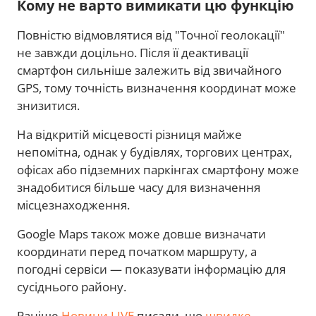
Кому не варто вимикати цю функцію
Повністю відмовлятися від "Точної геолокації"
не завжди доцільно. Після її деактивації
смартфон сильніше залежить від звичайного
GPS, тому точність визначення координат може
знизитися.
На відкритій місцевості різниця майже
непомітна, однак у будівлях, торгових центрах,
офісах або підземних паркінгах смартфону може
знадобитися більше часу для визначення
місцезнаходження.
Google Maps також може довше визначати
координати перед початком маршруту, а
погодні сервіси — показувати інформацію для
сусіднього району.
Раніше
Новини.LIVE
писали, що
швидке