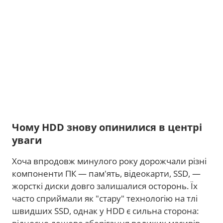
Чому HDD знову опинилися в центрі
уваги
Хоча впродовж минулого року дорожчали різні
компоненти ПК — пам'ять, відеокарти, SSD, —
жорсткі диски довго залишалися осторонь. Їх
часто сприймали як "стару" технологію на тлі
швидших SSD, однак у HDD є сильна сторона: