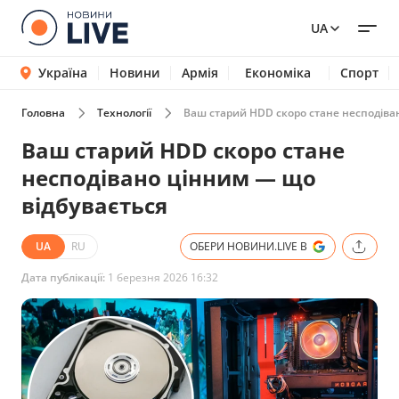
UA
Україна
Новини
Армія
Економіка
Спорт
Головна
Технології
Ваш старий HDD скоро стане несподіва
Ваш старий HDD скоро стане
несподівано цінним — що
відбувається
UA
RU
ОБЕРИ НОВИНИ.LIVE В
Дата публікації:
1 березня 2026 16:32