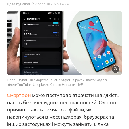
Дата публікації:
7 серпня 2026 14:24
Налаштування смартфона, смартфон в руках. Фото: кадр з
відео/YouTube, Unsplash. Колаж: Новини.LIVE
Смартфон
може поступово втрачати швидкість
навіть без очевидних несправностей. Однією з
причин стають тимчасові файли, які
накопичуються в месенджерах, браузерах та
інших застосунках і можуть займати кілька