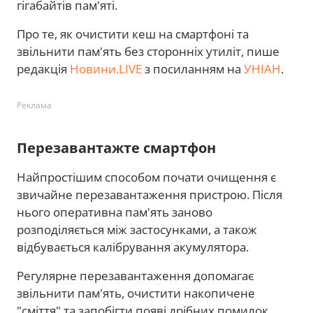
гігабайтів пам'яті.
Про те, як очистити кеш на смартфоні та
звільнити пам'ять без сторонніх утиліт, пише
редакція
Новини.LIVE
з посиланням на
УНІАН
.
Реклама
Перезавантажте смартфон
Найпростішим способом почати очищення є
звичайне перезавантаження пристрою. Після
нього оперативна пам'ять заново
розподіляється між застосунками, а також
відбувається калібрування акумулятора.
Регулярне перезавантаження допомагає
звільнити пам'ять, очистити накопичене
"сміття" та запобігти появі дрібних помилок.