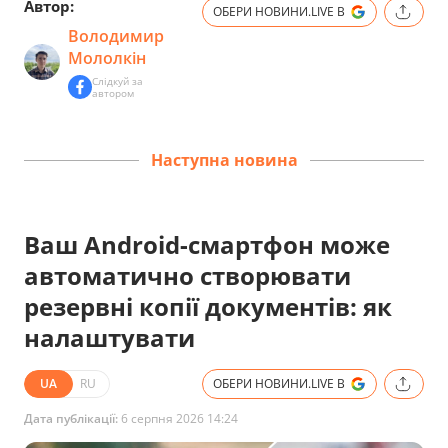
Автор:
ОБЕРИ НОВИНИ.LIVE В
Володимир
Мололкін
Слідкуй за
автором
Наступна новина
Ваш Android-смартфон може
автоматично створювати
резервні копії документів: як
налаштувати
UA
RU
ОБЕРИ НОВИНИ.LIVE В
Дата публікації:
6 серпня 2026 14:24