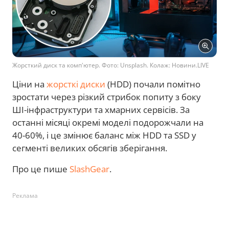
Жорсткий диск та комп'ютер. Фото: Unsplash. Колаж: Новини.LIVE
Ціни на
жорсткі диски
(HDD) почали помітно
зростати через різкий стрибок попиту з боку
ШІ-інфраструктури та хмарних сервісів. За
останні місяці окремі моделі подорожчали на
40-60%, і це змінює баланс між HDD та SSD у
сегменті великих обсягів зберігання.
Про це пише
SlashGear
.
Реклама