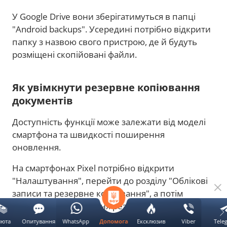
У Google Drive вони зберігатимуться в папці
"Android backups". Усередині потрібно відкрити
папку з назвою свого пристрою, де й будуть
розміщені скопійовані файли.
Як увімкнути резервне копіювання
документів
Доступність функції може залежати від моделі
смартфона та швидкості поширення
оновлення.
На смартфонах Pixel потрібно відкрити
"Налаштування", перейти до розділу "Облікові
записи та резервне копіювання", а потім
вибрати налаштування резервного копіювання
Google.
люта
Опитування
WhatsApp
Ексклюзив
Viber
Tele
Допомога