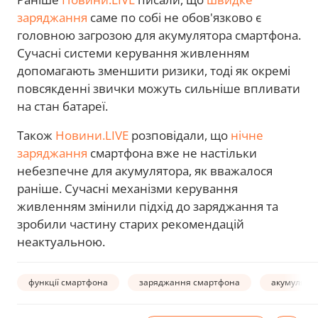
заряджання
саме по собі не обов'язково є
головною загрозою для акумулятора смартфона.
Сучасні системи керування живленням
допомагають зменшити ризики, тоді як окремі
повсякденні звички можуть сильніше впливати
на стан батареї.
Також
Новини.LIVE
розповідали, що
нічне
заряджання
смартфона вже не настільки
небезпечне для акумулятора, як вважалося
раніше. Сучасні механізми керування
живленням змінили підхід до заряджання та
зробили частину старих рекомендацій
неактуальною.
функції смартфона
заряджання смартфона
акумулято