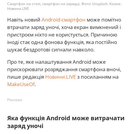
Смартфон на столі, смартфон на зарядці. Фото: Unsplash. Колаж:
Новини.LIVE
Навіть новий
Android-смартфон
може помітно
втрачати заряд уночі, хоча екран вимкнений і
пристроєм ніхто не користується. Причиною
іноді стає одна фонова функція, яка постійно
шукає бездротові сигнали навколо.
Про те, яке налаштування Android може
прискорювати розряджання смартфона вночі,
пише редакція
Новини.LIVE
з посиланням на
MakeUseOf
.
Реклама
Яка функція Android може витрачати
заряд уночі