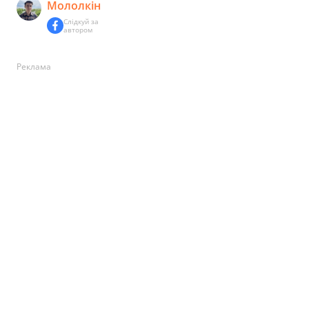
Мололкін
Слідкуй за
автором
Реклама