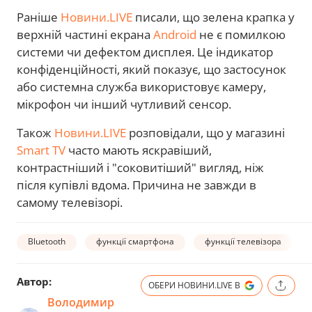
Раніше
Новини.LIVE
писали, що зелена крапка у
верхній частині екрана
Android
не є помилкою
системи чи дефектом дисплея. Це індикатор
конфіденційності, який показує, що застосунок
або системна служба використовує камеру,
мікрофон чи інший чутливий сенсор.
Також
Новини.LIVE
розповідали, що у магазині
Smart TV
часто мають яскравіший,
контрастніший і "соковитіший" вигляд, ніж
після купівлі вдома. Причина не завжди в
самому телевізорі.
Bluetooth
функції смартфона
функції телевізора
Автор:
ОБЕРИ НОВИНИ.LIVE В
Володимир