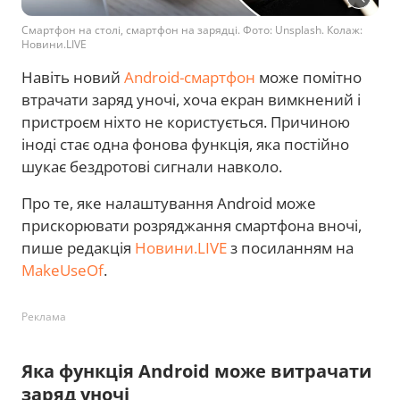
Смартфон на столі, смартфон на зарядці. Фото: Unsplash. Колаж:
Новини.LIVE
Навіть новий
Android-смартфон
може помітно
втрачати заряд уночі, хоча екран вимкнений і
пристроєм ніхто не користується. Причиною
іноді стає одна фонова функція, яка постійно
шукає бездротові сигнали навколо.
Про те, яке налаштування Android може
прискорювати розряджання смартфона вночі,
пише редакція
Новини.LIVE
з посиланням на
MakeUseOf
.
Реклама
Яка функція Android може витрачати
заряд уночі