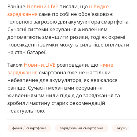
Раніше
Новини.LIVE
писали, що
швидке
заряджання
саме по собі не обов'язково є
головною загрозою для акумулятора смартфона.
Сучасні системи керування живленням
допомагають зменшити ризики, тоді як окремі
повсякденні звички можуть сильніше впливати
на стан батареї.
Також
Новини.LIVE
розповідали, що
нічне
заряджання
смартфона вже не настільки
небезпечне для акумулятора, як вважалося
раніше. Сучасні механізми керування
живленням змінили підхід до заряджання та
зробили частину старих рекомендацій
неактуальною.
функції смартфона
заряджання смартфона
акумулято