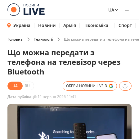
UA
Україна
Новини
Армія
Економіка
Спорт
Головна
Технології
Що можна передати з телефона на телев
Що можна передати з
телефона на телевізор через
Bluetooth
UA
RU
ОБЕРИ НОВИНИ.LIVE В
Дата публікації:
11 червня 2026 11:41