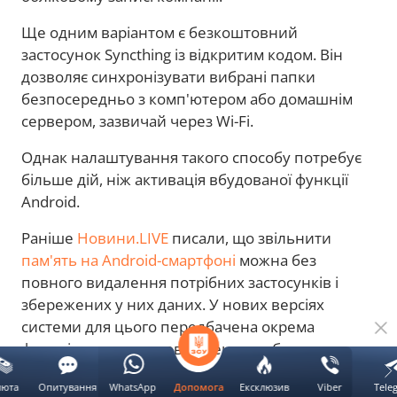
Ще одним варіантом є безкоштовний
застосунок Syncthing із відкритим кодом. Він
дозволяє синхронізувати вибрані папки
безпосередньо з комп'ютером або домашнім
сервером, зазвичай через Wi-Fi.
Однак налаштування такого способу потребує
більше дій, ніж активація вбудованої функції
Android.
Раніше
Новини.LIVE
писали, що звільнити
пам'ять на Android-смартфоні
можна без
повного видалення потрібних застосунків і
збережених у них даних. У нових версіях
системи для цього передбачена окрема
функція, яка тимчасово зменшує обсяг
зайнятого сховища.
люта
Опитування
WhatsApp
Ексклюзив
Viber
Tele
Допомога