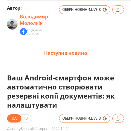
Автор:
ОБЕРИ НОВИНИ.LIVE В
Володимир
Мололкін
Слідкуй за
автором
Наступна новина
Ваш Android-смартфон може
автоматично створювати
резервні копії документів: як
налаштувати
UA
RU
ОБЕРИ НОВИНИ.LIVE В
Дата публікації:
6 серпня 2026 14:24