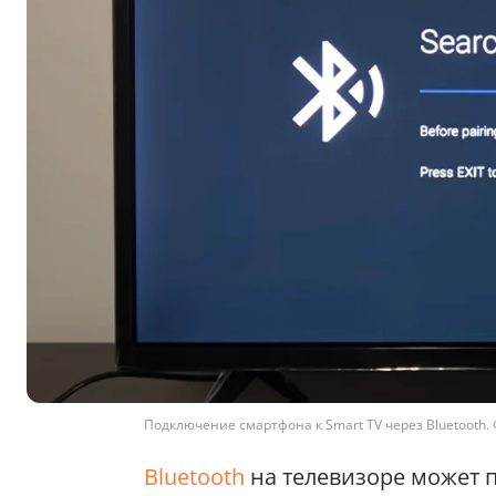
Подключение смартфона к Smart TV через Bluetooth. 
Bluetooth
на телевизоре может п