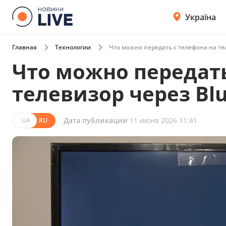
Україна
Главная
Технологии
Что можно передать с телефона на те
Что можно передать
телевизор через Bl
Дата публикации
11 июня 2026 11:41
UA
RU