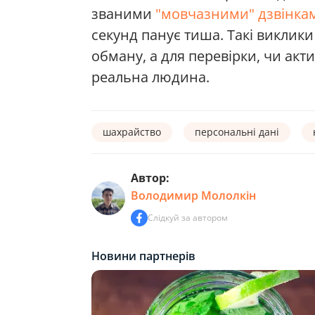
званими
"мовчазними" дзвінка
секунд панує тиша. Такі виклик
обману, а для перевірки, чи акт
реальна людина.
шахрайство
персональні дані
Автор:
Володимир Мололкін
Слідкуй за автором