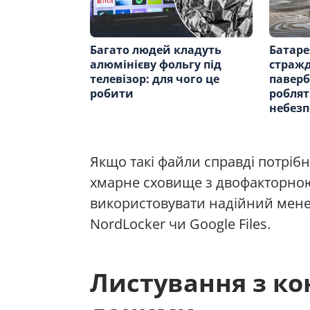
Багато людей кладуть
Батаре
алюмінієву фольгу під
стражд
телевізор: для чого це
паверб
робити
роблят
небез
Якщо такі файли справді потріб
хмарне сховище з двофакторною
використовувати надійний мене
NordLocker чи Google Files.
Листування з к