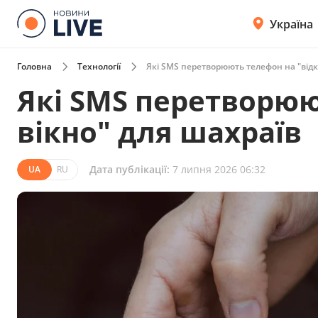
Україна
Головна
Технології
Які SMS перетворюють телефон на "відк
Які SMS перетворюю
вікно" для шахраїв
Дата публікації:
7 липня 2026 06:32
UA
RU