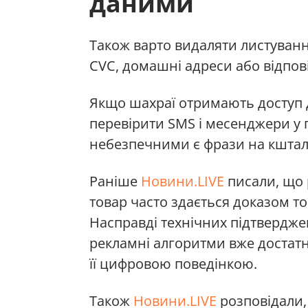
даними
Також варто видаляти листування
CVC, домашні адреси або відпові
Якщо шахраї отримають доступ 
перевірити SMS і месенджери у 
небезпечними є фрази на кшталт 
Раніше
Новини.LIVE
писали, що 
товар часто здається доказом т
Насправді технічних підтвердж
рекламні алгоритми вже достат
її цифровою поведінкою.
Також
Новини.LIVE
розповідали, 