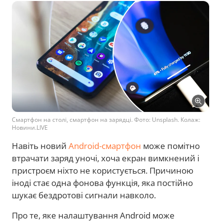
Смартфон на столі, смартфон на зарядці. Фото: Unsplash. Колаж:
Новини.LIVE
Навіть новий
Android-смартфон
може помітно
втрачати заряд уночі, хоча екран вимкнений і
пристроєм ніхто не користується. Причиною
іноді стає одна фонова функція, яка постійно
шукає бездротові сигнали навколо.
Про те, яке налаштування Android може