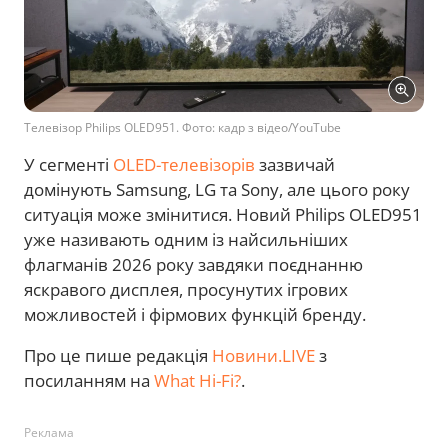
Телевізор Philips OLED951. Фото: кадр з відео/YouTube
У сегменті
OLED-телевізорів
зазвичай
домінують Samsung, LG та Sony, але цього року
ситуація може змінитися. Новий Philips OLED951
уже називають одним із найсильніших
флагманів 2026 року завдяки поєднанню
яскравого дисплея, просунутих ігрових
можливостей і фірмових функцій бренду.
Про це пише редакція
Новини.LIVE
з
посиланням на
What Hi-Fi?
.
Реклама