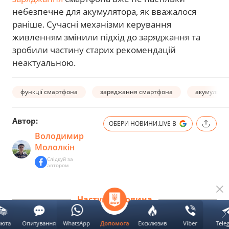
небезпечне для акумулятора, як вважалося
раніше. Сучасні механізми керування
живленням змінили підхід до заряджання та
зробили частину старих рекомендацій
неактуальною.
функції смартфона
заряджання смартфона
акумулято
Автор:
ОБЕРИ НОВИНИ.LIVE В
Володимир
Мололкін
Слідкуй за
автором
Наступна новина
люта
Опитування
WhatsApp
Ексклюзив
Viber
Tele
Допомога