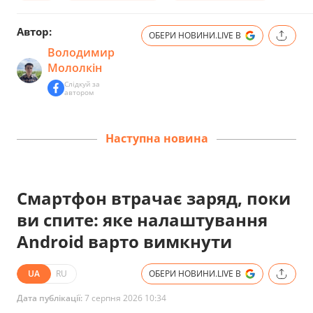
Автор:
ОБЕРИ НОВИНИ.LIVE В
Володимир
Мололкін
Слідкуй за
автором
Наступна новина
Смартфон втрачає заряд, поки
ви спите: яке налаштування
Android варто вимкнути
UA
RU
ОБЕРИ НОВИНИ.LIVE В
Дата публікації:
7 серпня 2026 10:34