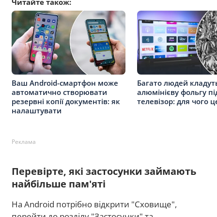
Читайте також:
Ваш Android-смартфон може
Багато людей кладут
автоматично створювати
алюмінієву фольгу пі
резервні копії документів: як
телевізор: для чого 
налаштувати
Реклама
Перевірте, які застосунки займають
найбільше пам'яті
На Android потрібно відкрити "Сховище",
перейти до розділу "Застосунки" та