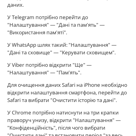
даних.
У Telegram потрібно перейти до
"Налаштування" — "Дані та пам'ять" —
"Використання пам'яті".
У WhatsApp шлях такий: "Налаштування" —
"Дані та сховище" — "Керувати сховищем".
У Viber потрібно відкрити "Ще" —
"Налаштування" — "Пам'ять".
Для очищення даних Safari на iPhone необхідно
відкрити налаштування смартфона, перейти до
Safari та вибрати "Очистити історію та дані".
У Chrome потрібно натиснути на три крапки
праворуч унизу, відкрити "Налаштування" —
"Конфіденційність", після чого вибрати
"Очистити дані" та встановити період "за весь