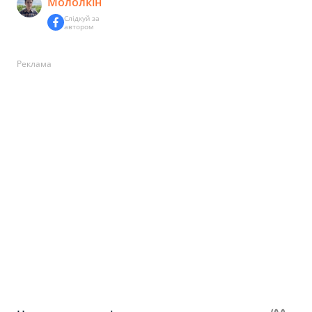
Мололкін
Слідкуй за
автором
Реклама