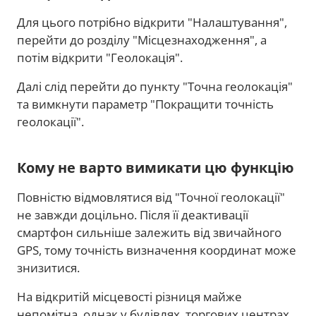
Для цього потрібно відкрити "Налаштування",
перейти до розділу "Місцезнаходження", а
потім відкрити "Геолокація".
Далі слід перейти до пункту "Точна геолокація"
та вимкнути параметр "Покращити точність
геолокації".
Кому не варто вимикати цю функцію
Повністю відмовлятися від "Точної геолокації"
не завжди доцільно. Після її деактивації
смартфон сильніше залежить від звичайного
GPS, тому точність визначення координат може
знизитися.
На відкритій місцевості різниця майже
непомітна, однак у будівлях, торгових центрах,