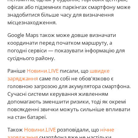
офісах або підземних паркінгах смартфону може
знадобитися більше часу для визначення
місцезнаходження.
Google Maps також може довше визначати
координати перед початком маршруту, а
погодні сервіси — показувати інформацію для
сусіднього району.
Раніше
Новини.LIVE
писали, що
швидке
заряджання
саме по собі не обов'язково є
головною загрозою для акумулятора смартфона.
Сучасні системи керування живленням
допомагають зменшити ризики, тоді як окремі
повсякденні звички можуть сильніше впливати
на стан батареї.
Також
Новини.LIVE
розповідали, що
нічне
заряджання
смартфона вже не настільки