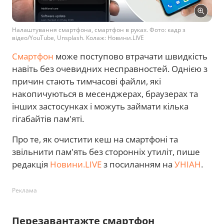
Налаштування смартфона, смартфон в руках. Фото: кадр з
відео/YouTube, Unsplash. Колаж: Новини.LIVE
Смартфон
може поступово втрачати швидкість
навіть без очевидних несправностей. Однією з
причин стають тимчасові файли, які
накопичуються в месенджерах, браузерах та
інших застосунках і можуть займати кілька
гігабайтів пам'яті.
Про те, як очистити кеш на смартфоні та
звільнити пам'ять без сторонніх утиліт, пише
редакція
Новини.LIVE
з посиланням на
УНІАН
.
Реклама
Перезавантажте смартфон