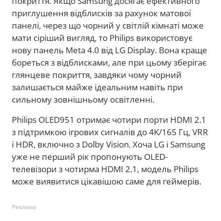
покриття. Якщо Samsung досягає ефективного
приглушення відблисків за рахунок матової
панелі, через що чорний у світлій кімнаті може
мати сіріший вигляд, то Philips використовує
нову панель Meta 4.0 від LG Display. Вона краще
бореться з відблисками, але при цьому зберігає
глянцеве покриття, завдяки чому чорний
залишається майже ідеальним навіть при
сильному зовнішньому освітленні.
Philips OLED951 отримає чотири порти HDMI 2.1
з підтримкою ігрових сигналів до 4K/165 Гц, VRR
і HDR, включно з Dolby Vision. Хоча LG і Samsung
уже не перший рік пропонують OLED-
телевізори з чотирма HDMI 2.1, модель Philips
може виявитися цікавішою саме для геймерів.
Реклама