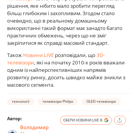
рішення, яке нібито мало зробити перегляд
більш глибоким і захопливим. Згодом стало
очевидно, що в реальному домашньому
використанні такий формат має занадто багато
практичних обмежень, через що не зміг
закріпитися як справді масовий стандарт.
Також
Новини.LIVE
розповідали, що
3D-
телевізори
, які на початку 2010-х років вважали
одним із найперспективніших напрямів
розвитку ринку, досить швидко майже зникли з
масового сегмента.
технології
телевізори Philips
OLED-телевізори
Автор:
ОБЕРИ НОВИНИ.LIVE В
Володимир