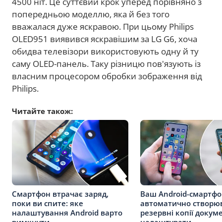
4500 ніт. Це суттєвий крок уперед порівняно з
попередньою моделлю, яка й без того
вважалася дуже яскравою. При цьому Philips
OLED951 виявився яскравішим за LG G6, хоча
обидва телевізори використовують одну й ту
саму OLED-панель. Таку різницю пов'язують із
власним процесором обробки зображення від
Philips.
Читайте також:
Смартфон втрачає заряд,
Ваш Android-смартф
поки ви спите: яке
автоматично створю
налаштування Android варто
резервні копії докуме
вимкнути
налаштувати