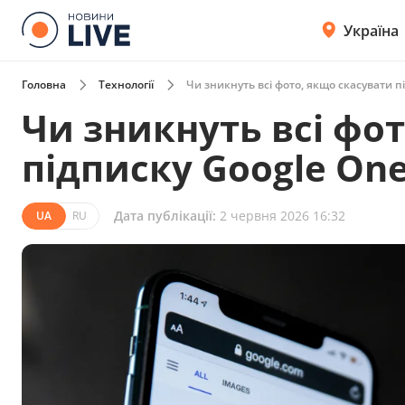
Україна
Головна
Технології
Чи зникнуть всі фото, якщо скасувати п
Чи зникнуть всі фо
підписку Google On
Дата публікації:
2 червня 2026 16:32
UA
RU