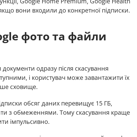
ункції, Google Home Premium, Google Health
якщо вони входили до конкретної підписки.
gle фото та файли
и документи одразу після скасування
тупними, і користувач може завантажити їх
нше сховище.
дписки обсяг даних перевищує 15 ГБ,
ати з обмеженнями. Тому скасування краще
ити імпульсивно.