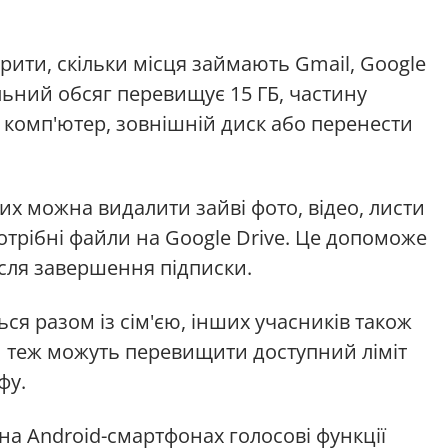
рити, скільки місця займають Gmail, Google
альний обсяг перевищує 15 ГБ, частину
 комп'ютер, зовнішній диск або перенести
х можна видалити зайві фото, відео, листи
трібні файли на Google Drive. Це допоможе
сля завершення підписки.
ся разом із сім'єю, інших учасників також
и теж можуть перевищити доступний ліміт
фу.
на Android-смартфонах голосові функції