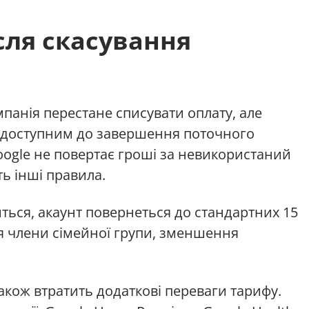
сля скасування
мпанія перестане списувати оплату, але
 доступним до завершення поточного
oogle не повертає гроші за невикористаний
ть інші правила.
ься, акаунт повернеться до стандартних 15
я члени сімейної групи, зменшення
акож втратить додаткові переваги тарифу.