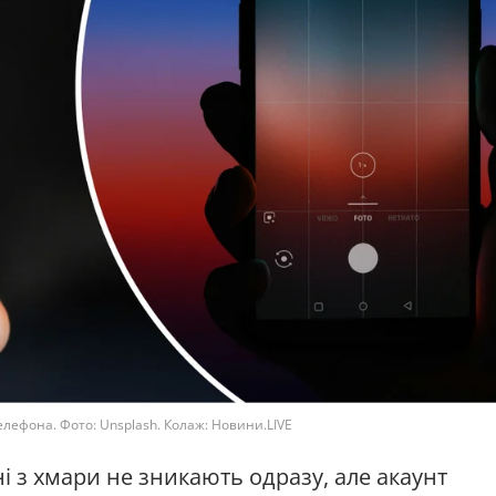
лефона. Фото: Unsplash. Колаж: Новини.LIVE
і з хмари не зникають одразу, але акаунт