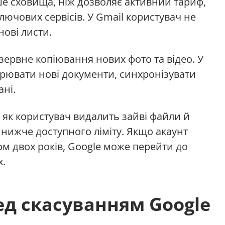
е сховища, ніж дозволяє активний тариф,
ючових сервісів. У Gmail користувач не
ові листи.
зервне копіювання нових фото та відео. У
орювати нові документи, синхронізувати
ані.
 як користувач видалить зайві файли й
нижче доступного ліміту. Якщо акаунт
ом двох років, Google може перейти до
х.
д скасуванням Google