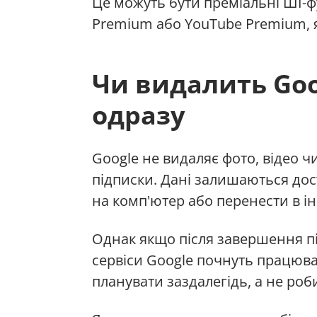
Це можуть бути преміальні ШІ-ф
Premium або YouTube Premium, 
Чи видалить Goo
одразу
Google не видаляє фото, відео ч
підписки. Дані залишаються дос
на комп'ютер або перенести в і
Однак якщо після завершення пі
сервіси Google почнуть працюв
планувати заздалегідь, а не роб