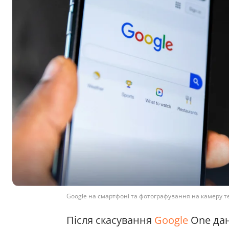
Google на смартфоні та фотографування на камеру те
Після скасування
Google
One дан