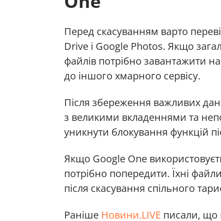
One
Перед скасуванням варто переві
Drive і Google Photos. Якщо заг
файлів потрібно завантажити на
до іншого хмарного сервісу.
Після збереження важливих дани
з великими вкладеннями та непо
уникнути блокування функцій пі
Якщо Google One використовуєть
потрібно попередити. Їхні файл
після скасування спільного тари
Раніше
Новини.LIVE
писали, що 