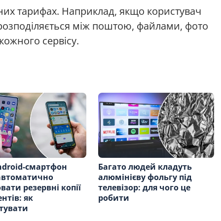
тних тарифах. Наприклад, якщо користувач
р розподіляється між поштою, файлами, фото
 кожного сервісу.
droid-смартфон
Багато людей кладуть
автоматично
алюмінієву фольгу під
вати резервні копії
телевізор: для чого це
нтів: як
робити
тувати