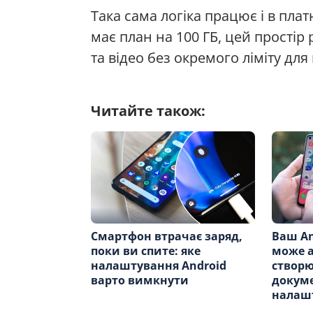
Така сама логіка працює і в пла
має план на 100 ГБ, цей прості
та відео без окремого ліміту для
Читайте також:
Смартфон втрачає заряд,
Ваш An
поки ви спите: яке
може 
налаштування Android
створю
варто вимкнути
докуме
налаш