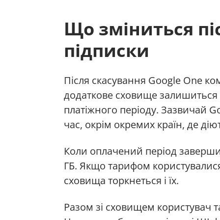
Що зміниться пі
підписки
Після скасування Google One ко
додаткове сховище залишиться
платіжного періоду. Зазвичай G
час, окрім окремих країн, де дію
Коли оплачений період завершит
ГБ. Якщо тарифом користувалис
сховища торкнеться і їх.
Разом зі сховищем користувач т