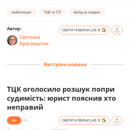
мобілізація
ТЦК та СП
виїзд за кордон
Автор:
ОБЕРИ НОВИНИ.LIVE В
Світлана
Красноштан
Наступна новина
ТЦК оголосило розшук попри
судимість: юрист пояснив хто
неправий
UA
RU
ОБЕРИ НОВИНИ.LIVE В