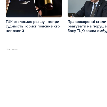
ТЦК оголосило розшук попри
Правоохоронці стали
судимість: юрист пояснив хто
реагувати на поруше
неправий
боку ТЦК: заява омб
Реклама