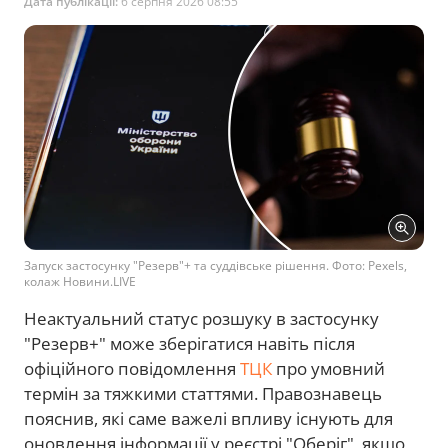
Дата публікації:
6 серпня 2026 08:55
Запуск застосунку "Резерв"+ та суддівське рішення. Фото: Pexels,
колаж Новини.LIVE
Неактуальний статус розшуку в застосунку
"Резерв+" може зберігатися навіть після
офіційного повідомлення
ТЦК
про умовний
термін за тяжкими статтями. Правознавець
пояснив, які саме важелі впливу існують для
оновлення інформації у реєстрі "Оберіг", якщо