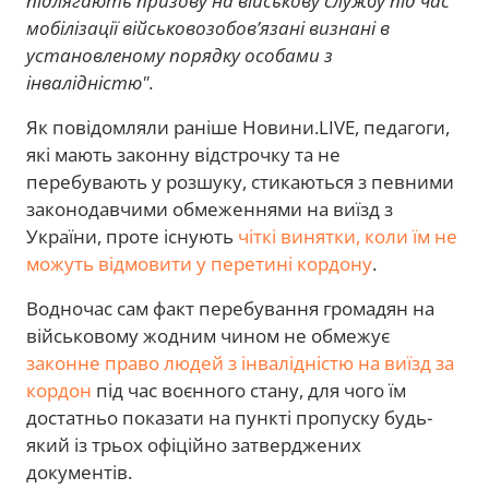
підлягають призову на військову службу під час
мобілізації військовозобов’язані визнані в
установленому порядку особами з
інвалідністю".
Як повідомляли раніше Новини.LIVE, педагоги,
які мають законну відстрочку та не
перебувають у розшуку, стикаються з певними
законодавчими обмеженнями на виїзд з
України, проте існують
чіткі винятки, коли їм не
можуть відмовити у перетині кордону
.
Водночас сам факт перебування громадян на
військовому жодним чином не обмежує
законне право людей з інвалідністю на виїзд за
кордон
під час воєнного стану, для чого їм
достатньо показати на пункті пропуску будь-
який із трьох офіційно затверджених
документів.