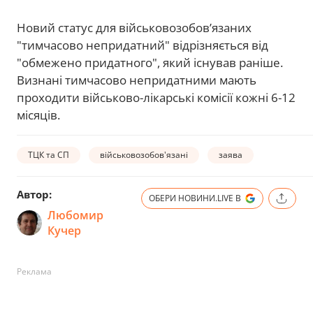
Новий статус для військовозобов’язаних
"тимчасово непридатний" відрізняється від
"обмежено придатного", який існував раніше.
Визнані тимчасово непридатними мають
проходити військово-лікарські комісії кожні 6-12
місяців.
ТЦК та СП
військовозобов'язані
заява
Автор:
ОБЕРИ НОВИНИ.LIVE В
Любомир
Кучер
Реклама