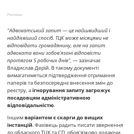
Реклама
"Адвокатський запит — це найшвидший і
найдієвіший спосіб. ТЦК може місяцями не
відповідати громадянину, але на запит
адвоката вони зобов'язані відповісти
протягом 5 робочих днів",
— зазначає
Владислав Дерій. В такому документі
вимагатиметься підтвердження отримання
паперів та безпосереднє внесення змін до
реєстру, а
ігнорування запиту загрожує
посадовцям адміністративною
відповідальністю
.
Іншим
варіантом є скарги до вищих
інстанцій
. Фахівець радить писати звернення
до обласного ТЦК та СП, обов'язково додаючи