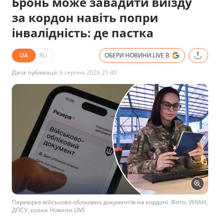
Бронь може завадити виїзду
за кордон навіть попри
інвалідність: де пастка
UA
RU
ОБЕРИ НОВИНИ.LIVE В
Дата публікації:
6 серпня 2026 21:40
Перевірка військово-облікових документів на кордоні. Фото: УНІАН,
ДПСУ, колаж Новини.LIVE