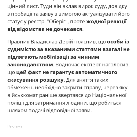
цінний лист. Туди він вклав вирок суду, довідку
з пробації та заяву з вимогою актуалізувати його
статус у реєстрі "Оберіг", проте
жодної реакції
від відомства не дочекався
.
Правник Владислав Дерій пояснив, що
особи із
судимістю за вказаними статтями взагалі не
підлягають мобілізації за чинним
законодавством
. Водночас експерт наголосив,
що
цей факт не гарантує автоматичного
скасування розшуку
. Для зняття таких
обмежень необхідно закрити справу, через яку
військкомат раніше звертався до Національної
поліції для затримання людини, що робиться
шляхом подачі відповідної заяви.
Реклама