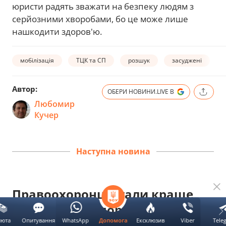
юристи радять зважати на безпеку людям з
серйозними хворобами, бо це може лише
нашкодити здоров'ю.
мобілізація
ТЦК та СП
розшук
засуджені
Автор:
ОБЕРИ НОВИНИ.LIVE В
Любомир
Кучер
Наступна новина
Правоохоронці стали краще
реагувати на порушення з боку
люта
Опитування
WhatsApp
Ексклюзив
Viber
Tele
Допомога
ТЦК: заява омбудсмена