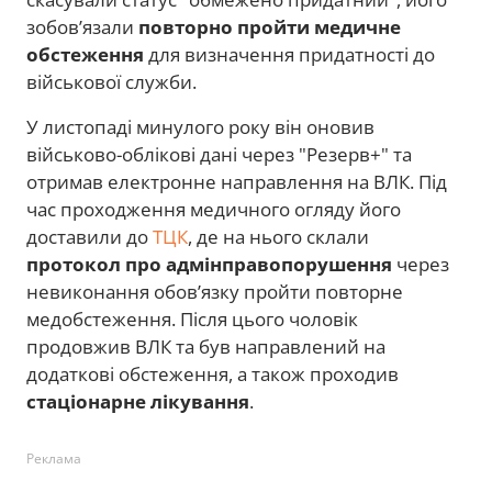
зобовʼязали
повторно пройти медичне
обстеження
для визначення придатності до
військової служби.
У листопаді минулого року він оновив
військово-облікові дані через "Резерв+" та
отримав електронне направлення на ВЛК. Під
час проходження медичного огляду його
доставили до
ТЦК
, де на нього склали
протокол про адмінправопорушення
через
невиконання обовʼязку пройти повторне
медобстеження. Після цього чоловік
продовжив ВЛК та був направлений на
додаткові обстеження, а також проходив
стаціонарне лікування
.
Реклама