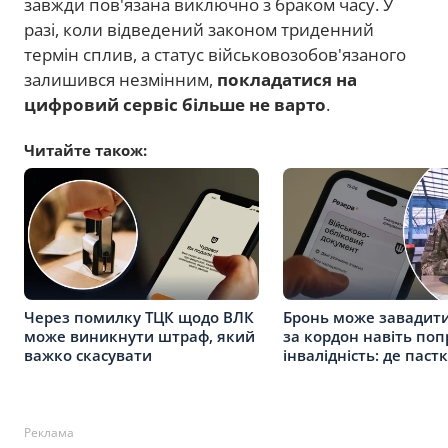
завжди пов'язана виключно з браком часу. У
разі, коли відведений законом триденний
термін сплив, а статус військовозобов'язаного
залишився незмінним,
покладатися на
цифровий сервіс більше не варто
.
Читайте також:
Через помилку ТЦК щодо ВЛК
Бронь може завадити
може виникнути штраф, який
за кордон навіть поп
важко скасувати
інвалідність: де паст
Реклама