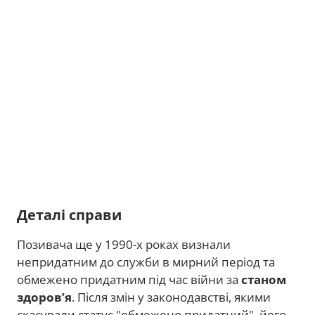
Деталі справи
Позивача ще у 1990-х роках визнали
непридатним до служби в мирний період та
обмежено придатним під час війни за
станом
здоров’я
. Після змін у законодавстві, якими
скасували статус "обмежено придатний", його