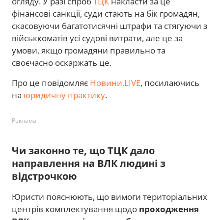
огляду. У разі спроб
ТЦК
накласти за це
фінансові санкції, суди стають на бік громадян,
скасовуючи багатотисячні штрафи та стягуючи з
військкоматів усі судові витрати, але це за
умови, якщо громадяни правильно та
своєчасно оскаржать це.
Про це повідомляє
Новини.LIVE
, посилаючись
на
юридичну практику
.
Реклама
Чи законно те, що ТЦК дало
направлення на ВЛК людині з
відстрочкою
Юристи пояснюють, що вимоги територіальних
центрів комплектування щодо
проходження