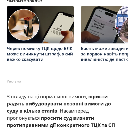
Читайте також:
Через помилку ТЦК щодо ВЛК
Бронь може завадити
може виникнути штраф, який
за кордон навіть поп
важко скасувати
інвалідність: де паст
Реклама
З огляду на ці нормативні вимоги,
юристи
радять вибудовувати позовні вимоги до
суду в кілька етапів
. Насамперед
пропонується
просити суд визнати
протиправними дії конкретного ТЦК та СП