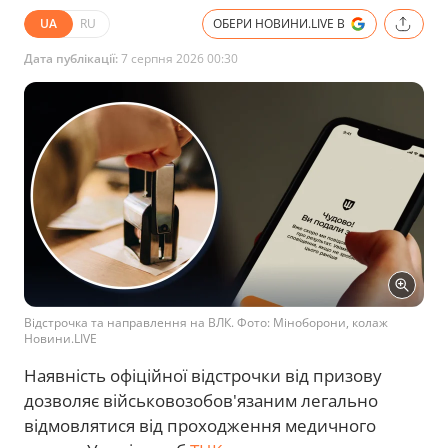
UA
RU
ОБЕРИ НОВИНИ.LIVE В
Дата публікації:
7 серпня 2026 00:30
Відстрочка та направлення на ВЛК. Фото: Міноборони, колаж
Новини.LIVE
Наявність офіційної відстрочки від призову
дозволяє військовозобов'язаним легально
відмовлятися від проходження медичного