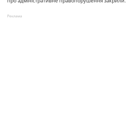
про адміністративне правопорушення закрили.
Реклама