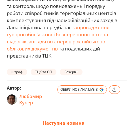
та контроль щодо повноважень і порядку
роботи співробітників територіальних центрів
комплектування під час мобілізаційних заходів.
Дана ініціатива передбачає
запровадження
суворої обов'язкової безперервної фото- та
відеофіксації для всіх перевірок військово-
облікових документів
та подальших дій
представників ТЦК.
штраф
ТЦК та СП
Резерв+
Автор:
ОБЕРИ НОВИНИ.LIVE В
Любомир
Кучер
Наступна новина