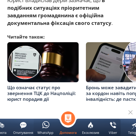
Юрист Владислав Дерій зазначає, що
в
подібних ситуаціях пріоритетним
завданням громадянина є офіційна
документальна фіксація свого статусу
.
Читайте також:
Що означає статус про
Бронь може завадити
звернення ТЦК до Нацполіції:
за кордон навіть поп
юрист порадив дії
інвалідність: де паст
Реклама
люта
Опитування
WhatsApp
Ексклюзив
Viber
Tele
Допомога