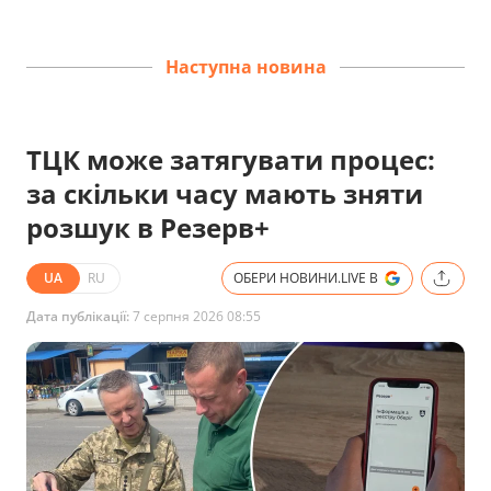
Наступна новина
ТЦК може затягувати процес:
за скільки часу мають зняти
розшук в Резерв+
UA
RU
ОБЕРИ НОВИНИ.LIVE В
Дата публікації:
7 серпня 2026 08:55