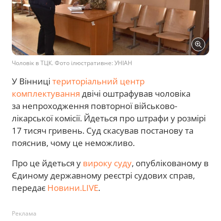
Чоловік в ТЦК. Фото ілюстративне: УНІАН
У Вінниці
територіальний центр
комплектування
двічі оштрафував чоловіка
за непроходження повторної військово-
лікарської комісії. Йдеться про штрафи у розмірі
17 тисяч гривень. Суд скасував постанову та
пояснив, чому це неможливо.
Про це йдеться у
вироку суду
, опублікованому в
Єдиному державному реєстрі судових справ,
передає
Новини.LIVE
.
Реклама