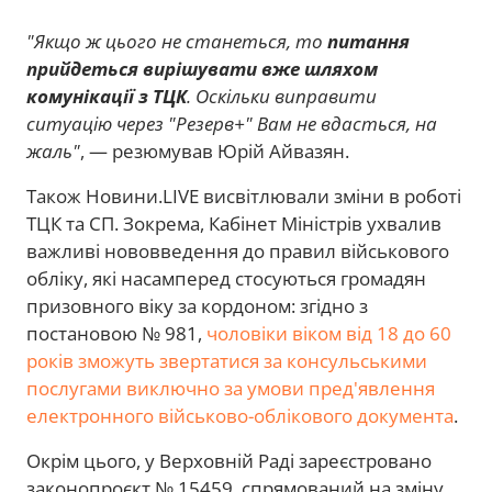
"Якщо ж цього не станеться, то
питання
прийдеться вирішувати вже шляхом
комунікації з ТЦК
. Оскільки виправити
ситуацію через "Резерв+" Вам не вдасться, на
жаль"
, — резюмував Юрій Айвазян.
Також Новини.LIVE висвітлювали зміни в роботі
ТЦК та СП. Зокрема, Кабінет Міністрів ухвалив
важливі нововведення до правил військового
обліку, які насамперед стосуються громадян
призовного віку за кордоном: згідно з
постановою № 981,
чоловіки віком від 18 до 60
років зможуть звертатися за консульськими
послугами виключно за умови пред'явлення
електронного військово-облікового документа
.
Окрім цього, у Верховній Раді зареєстровано
законопроєкт № 15459, спрямований на зміну