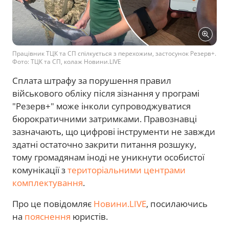
Працівник ТЦК та СП спілкується з перехожим, застосунок Резерв+.
Фото: ТЦК та СП, колаж Новини.LIVE
Сплата штрафу за порушення правил
військового обліку після зізнання у програмі
"Резерв+" може інколи супроводжуватися
бюрократичними затримками. Правознавці
зазначають, що цифрові інструменти не завжди
здатні остаточно закрити питання розшуку,
тому громадянам іноді не уникнути особистої
комунікації з
територіальними центрами
комплектування
.
Про це повідомляє
Новини.LIVE
, посилаючись
на
пояснення
юристів.