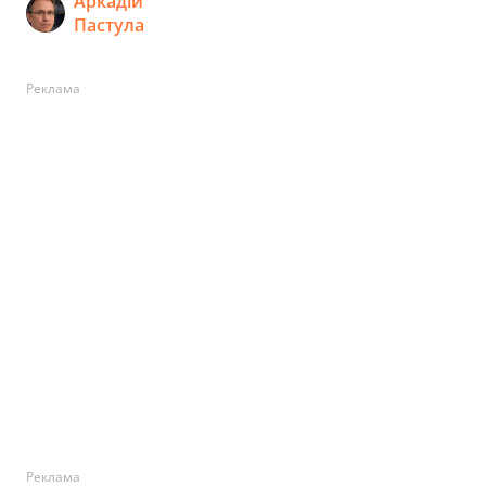
Аркадій
Пастула
Реклама
Реклама