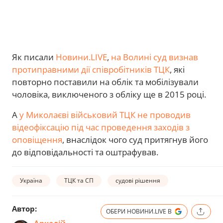
Як писали
Новини.LIVE
,
на Волині суд визнав
протиправними дії співробітників ТЦК
, які
повторно поставили на облік та мобілізували
чоловіка, виключеного з обліку ще в 2015 році.
А
у Миколаєві військовий ТЦК не проводив
відеофіксацію під час проведення заходів з
оповіщення
, внаслідок чого суд притягнув його
до відповідальності та оштрафував.
Україна
ТЦК та СП
судові рішення
Автор:
ОБЕРИ НОВИНИ.LIVE В