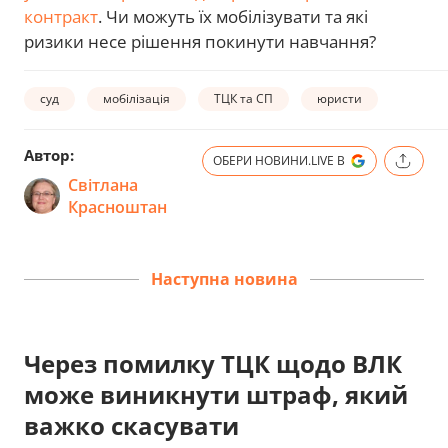
контракт
. Чи можуть їх мобілізувати та які
ризики несе рішення покинути навчання?
суд
мобілізація
ТЦК та СП
юристи
Автор:
ОБЕРИ НОВИНИ.LIVE В
Світлана
Красноштан
Наступна новина
Через помилку ТЦК щодо ВЛК
може виникнути штраф, який
важко скасувати