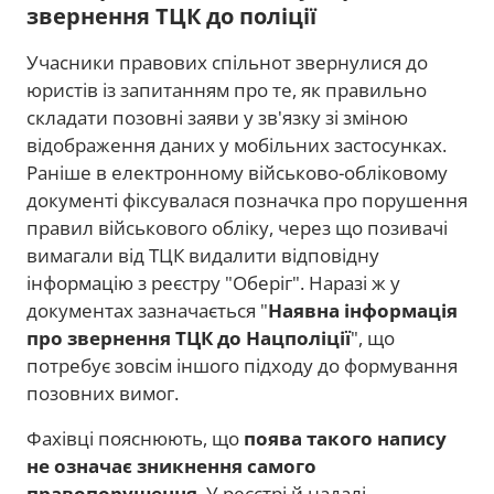
звернення ТЦК до поліції
Учасники правових спільнот звернулися до
юристів із запитанням про те, як правильно
складати позовні заяви у зв'язку зі зміною
відображення даних у мобільних застосунках.
Раніше в електронному військово-обліковому
документі фіксувалася позначка про порушення
правил військового обліку, через що позивачі
вимагали від ТЦК видалити відповідну
інформацію з реєстру "Оберіг". Наразі ж у
документах зазначається "
Наявна інформація
про звернення ТЦК до Нацполіції
", що
потребує зовсім іншого підходу до формування
позовних вимог.
Фахівці пояснюють, що
поява такого напису
не означає зникнення самого
правопорушення
. У реєстрі й надалі