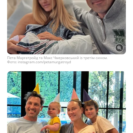
Пета Маргатройд та Макс Чмерковський із третім сином.
Фото: instagram.com/petamurgatroyd