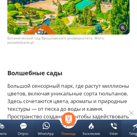
Ботанический сад Вроцлавского университета. Фото:
pozwiedzane.pl
Волшебные сады
Большой сенсорный парк, где растут миллионы
цветов, включая уникальные сорта тюльпанов.
Здесь сочетаются цвета, ароматы и природные
текстуры — от песка до воды и камня.
Пространство создано так, чтобы задействовать
все ощущения: от прогулок босиком до
слушания ручьев.
люта
Опрос
WhatsApp
Ексклюзив
Viber
Tele
Помощь