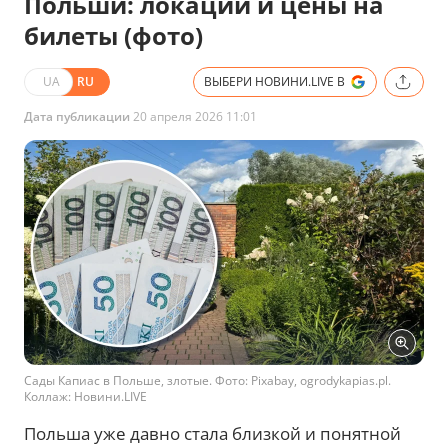
Польши: локации и цены на
билеты (фото)
UA
RU
ВЫБЕРИ НОВИНИ.LIVE В
Дата публикации
20 апреля 2026 11:01
Сады Капиас в Польше, злотые. Фото: Pixabay, ogrodykapias.pl.
Коллаж: Новини.LIVE
Польша уже давно стала близкой и понятной