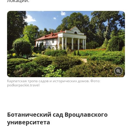
локации.
Карпатская тропа садов и исторических домов. Фото:
podkarpackie.travel
Ботанический сад Вроцлавского
университета