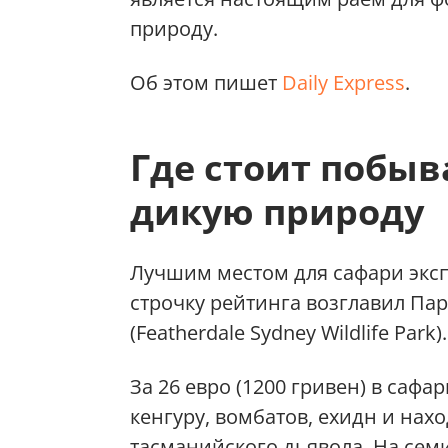
природу.
Об этом пишет
Daily Express
.
Где стоит побыв
дикую природу
Лучшим местом для сафари экс
строчку рейтинга возглавил Па
(Featherdale Sydney Wildlife Park).
За 26 евро (1200 гривен) в сафа
кенгуру, вомбатов, ехидн и на
тасманийского дьявола. На сем