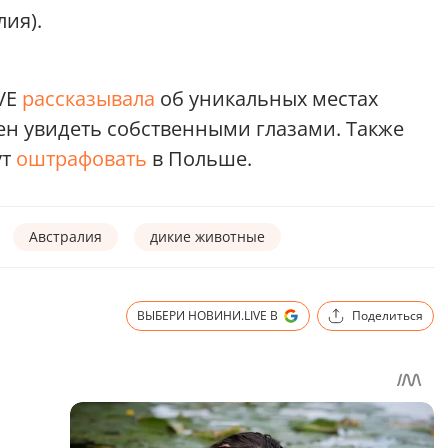
ия).
VE
рассказывала
об уникальных местах
н увидеть собственными глазами. Также
ут
оштрафовать
в Польше.
Австралия
дикие животные
ВЫБЕРИ НОВИНИ.LIVE В
Поделиться