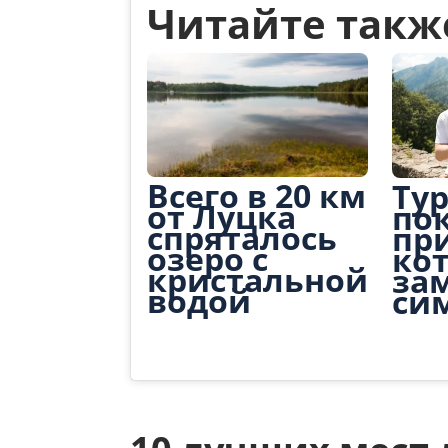
Читайте такж
Всего в 20 км
Ту
от Луцка
по
спряталось
пр
озеро с
ко
кристальной
за
водой
си