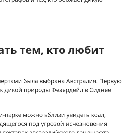
ать тем, кто любит
пертами была выбрана Австралия. Первую
рк дикой природы Фезердейл в Сиднее
ри-парке можно вблизи увидеть коал,
ходящегося под угрозой исчезновения
и гектарах австралийского ландшафта