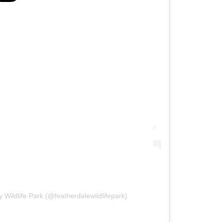
Wildlife Park (@featherdalewildlifepark)