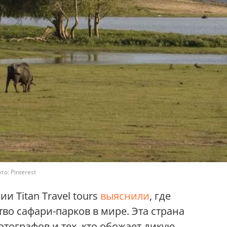
: Pinterest
и Titan Travel tours
выяснили
, где
во сафари-парков в мире. Эта страна
тографов и тех, кто обожает дикую