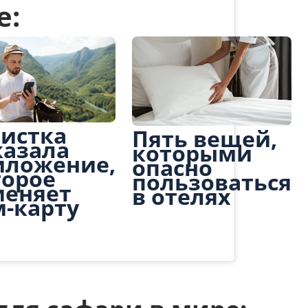
е:
ристка
Пять вещей,
казала
которыми
иложение,
опасно
торое
пользоваться
меняет
в отелях
м-карту