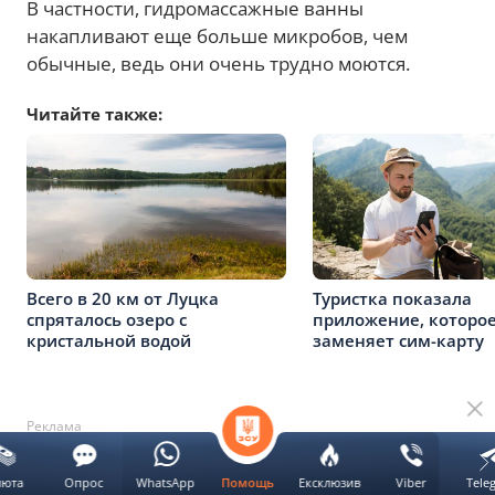
В частности, гидромассажные ванны
накапливают еще больше микробов, чем
обычные, ведь они очень трудно моются.
Читайте также:
Всего в 20 км от Луцка
Туристка показала
спряталось озеро с
приложение, которо
кристальной водой
заменяет сим-карту
Реклама
люта
Опрос
WhatsApp
Ексклюзив
Viber
Tele
Помощь