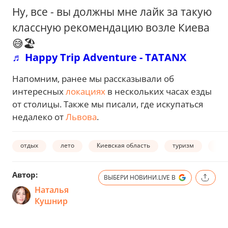
Ну, все - вы должны мне лайк за такую
классную рекомендацию возле Киева
😅🏖️
♬ Happy Trip Adventure - TATANX
Напомним, ранее мы рассказывали об
интересных
локациях
в нескольких часах езды
от столицы. Также мы писали, где искупаться
недалеко от
Львова
.
отдых
лето
Киевская область
туризм
озе
Автор:
ВЫБЕРИ НОВИНИ.LIVE В
Наталья
Кушнир