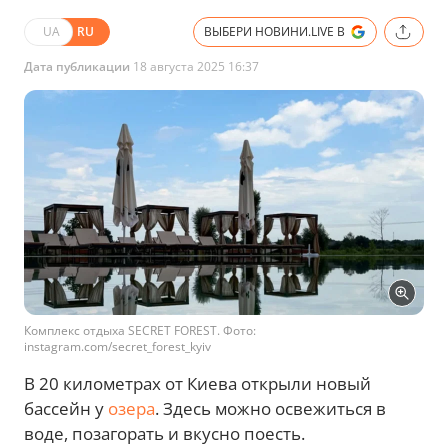
UA
RU
ВЫБЕРИ НОВИНИ.LIVE В
Дата публикации
18 августа 2025 16:37
Комплекс отдыха SECRET FOREST. Фото:
instagram.com/secret_forest_kyiv
В 20 километрах от Киева открыли новый
бассейн у
озера
. Здесь можно освежиться в
воде, позагорать и вкусно поесть.