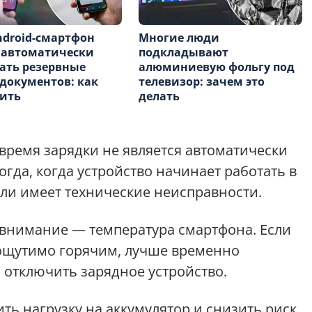
droid-смартфон
Многие люди
 автоматически
подкладывают
ать резервные
алюминиевую фольгу под
документов: как
телевизор: зачем это
оить
делать
о время зарядки не является автоматически
гда, когда устройство начинает работать в
или имеет технические неисправности.
ь внимание — температура смартфона. Если
 ощутимо горячим, лучше временно
 отключить зарядное устройство.
ть нагрузку на аккумулятор и снизить риск