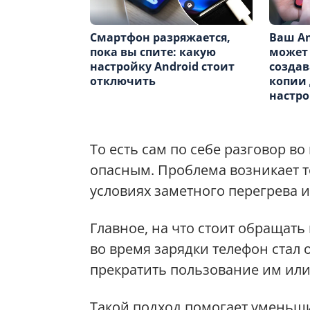
Смартфон разряжается,
Ваш An
пока вы спите: какую
может
настройку Android стоит
создав
отключить
копии 
настр
То есть сам по себе разговор в
опасным. Проблема возникает то
условиях заметного перегрева 
Главное, на что стоит обращат
во время зарядки телефон стал
прекратить пользование им или
Такой подход помогает уменьши