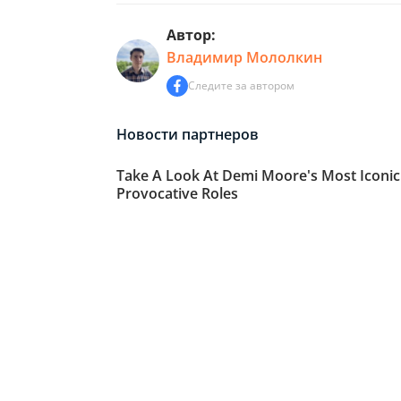
Автор:
Владимир Мололкин
Следите за автором