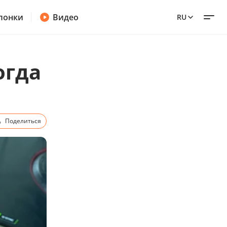
лонки
Видео
RU
огда
Поделиться