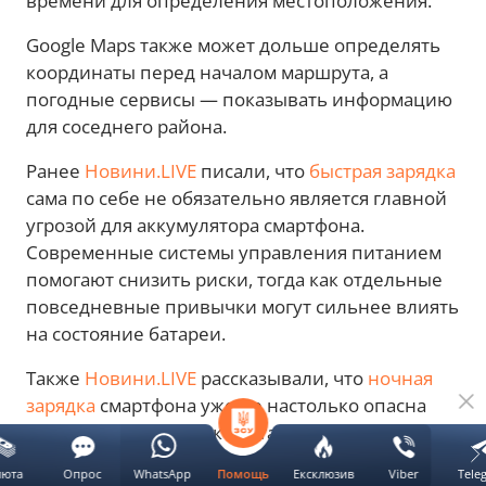
времени для определения местоположения.
Google Maps также может дольше определять
координаты перед началом маршрута, а
погодные сервисы — показывать информацию
для соседнего района.
Ранее
Новини.LIVE
писали, что
быстрая зарядка
сама по себе не обязательно является главной
угрозой для аккумулятора смартфона.
Современные системы управления питанием
помогают снизить риски, тогда как отдельные
повседневные привычки могут сильнее влиять
на состояние батареи.
Также
Новини.LIVE
рассказывали, что
ночная
зарядка
смартфона уже не настолько опасна
для аккумулятора, как считалось ранее.
Современные механизмы управления
люта
Опрос
WhatsApp
Ексклюзив
Viber
Tele
Помощь