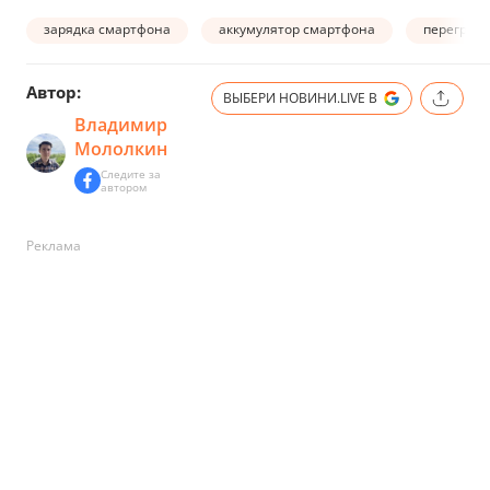
зарядка смартфона
аккумулятор смартфона
перегрев
Автор:
ВЫБЕРИ НОВИНИ.LIVE В
Владимир
Мололкин
Следите за
автором
Реклама