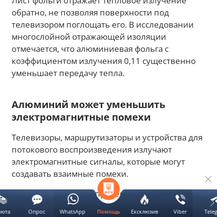
Лист фольги отражает тепловое излучение
обратно, не позволяя поверхности под
телевизором поглощать его. В исследовании
многослойной отражающей изоляции
отмечается, что алюминиевая фольга с
коэффициентом излучения 0,11 существенно
уменьшает передачу тепла.
Алюминий может уменьшить
электромагнитные помехи
Телевизоры, маршрутизаторы и устройства для
потокового воспроизведения излучают
электромагнитные сигналы, которые могут
создавать взаимные помехи.
Алюминий является проверенным материалом
для экранирования таких помех. Исследование,
люта
Опрос
WhatsApp
Ексклюзив
Viber
Tele
Помощь