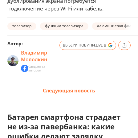
дублирования экрана потребуется
подключение через Wi-Fi или кабель.
телевизор
функции телевизора
алюминиевая фольга
Автор:
ВЫБЕРИ НОВИНИ.LIVE В
Владимир
Мололкин
Следите за
автором
Следующая новость
Батарея смартфона страдает
не из-за павербанка: какие
ошибки делают зарядку