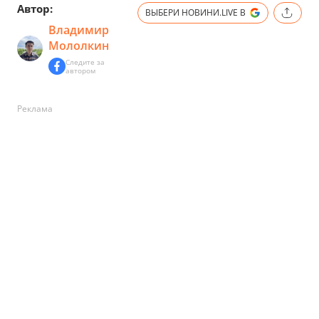
Автор:
ВЫБЕРИ НОВИНИ.LIVE В
Владимир
Мололкин
Следите за
автором
Реклама