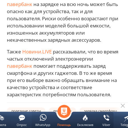
павербанк
на зарядке на всю ночь может быть
опасно как для устройства, так и для
пользователя. Риски особенно возрастают при
использовании моделей большой емкости,
изношенных аккумуляторов или
некачественных зарядных аксессуаров.
Также
Новини.LIVE
рассказывали, что во время
частых отключений электроэнергии
павербанк
помогает поддерживать заряд
смартфона и других гаджетов. В то же время
при его выборе важно обращать внимание на
качество устройства и соответствие
характеристик потребностям пользователя.
полезные советы
повербанк
зарядка смартфона
люта
Опрос
WhatsApp
Ексклюзив
Viber
Tele
Помощь
Автор: