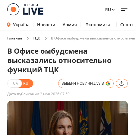
RU
Україна
Новости
Армия
Экономика
Спорт
Главная
ТЦК
В Офисе омбудсмена высказались относител
В Офисе омбудсмена
высказались относительно
функций ТЦК
UA
RU
ВЫБЕРИ НОВИНИ.LIVE В
Дата публикации
2 мая 2026 07:50