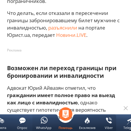
пограничников.
Что делать, если отказали в пересечении
границы забронировавшему билет мужчине с
инвалидностью,
разъяснили
на портале
Юрист.ua, передает
Новини.LIVE
.
Реклама
Возможен ли переход границы при
бронировании и инвалидности
Адвокат Юрий Айвазян отметил, что
гражданин имеет полное право на выезд
как лицо с инвалидностью
, однако
существует гипотетическая вероятность
получить отказ на границе из-за наличия
оформленного бронирования.
люта
Опрос
WhatsApp
Ексклюзив
Viber
Tele
Помощь