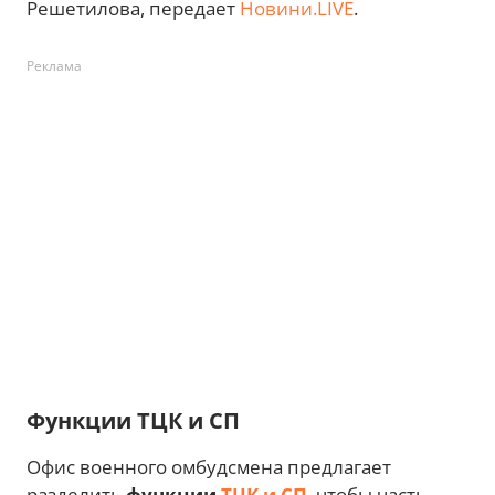
Решетилова, передает
Новини.LIVE
.
Реклама
Функции ТЦК и СП
Офис военного омбудсмена предлагает
разделить
функции
ТЦК и СП
, чтобы часть