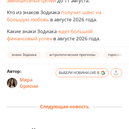
амбициозных целей
до 11 августа.
Кто из знаков Зодиака
получит шанс на
большую любовь
в августе 2026 года.
Какие знаки Зодиака
ждет большой
финансовый успех
в августе 2026 года.
знаки Зодиака
астрологические прогнозы
гороскоп н
Автор:
ВЫБЕРИ НОВИНИ.LIVE В
Мира
Ориони
Следующая новость