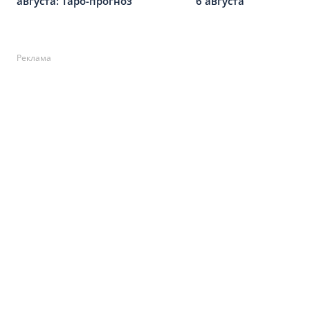
августа: Таро-прогноз
6 августа
Реклама