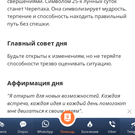
свершениями. Символом 25-х лунных суток
станет Черепаха. Она символизирует мудрость,
терпение и способность находить правильный
путь без спешки.
Главный совет дня
Будьте открыты к изменениям, но не теряйте
способности трезво оценивать ситуацию.
Аффирмация дня
"Я открыт для новых возможностей. Каждая
встреча, каждая идея и каждый день помогают
мне двигаться к своим целям".
Цвет дня
люта
Опрос
WhatsApp
Ексклюзив
Viber
Tele
Помощь