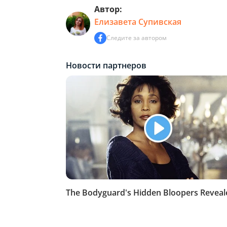
Автор:
Елизавета Супивская
Следите за автором