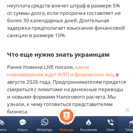
неуплата средств влечет штраф в размере 5%
от суммы долга, если просрочка составляет не
более 30 календарных дней. Длительная
задержка предполагает взыскание финансовой
санкции в размере 10%.
Что еще нужно знать украинцам
Ранее Новини.LIVE писали,
какие
нововведения ждут ФЛП и физических лиц
в
августе 2026 года. Предпринимателям придется
смириться с лимитами на денежные переводы
и новыми формами Налогового расчета. Мы
узнали, к чему готовиться представителям
бизнеса.
Также Новини.LIVE рассказывали,
что будет с
люта
Опрос
WhatsApp
Ексклюзив
Viber
Tele
Помощь
финансами украинцев в августе
2026 года.