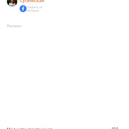
Супивская
Следите за
автором
Реклама