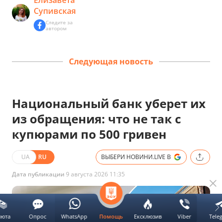
Елизавета
Супивская
Следите за
автором
Следующая новость
Национальный банк уберет их
из обращения: что не так с
купюрами по 500 гривен
UA
RU
ВЫБЕРИ НОВИНИ.LIVE В
Дата публикации
9 августа 2026 11:35
люта
Опрос
WhatsApp
Ексклюзив
Viber
Tele
Помощь