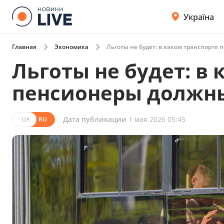
Україна
Главная
Экономика
Льготы не будет: в каком транспорте
Льготы не будет: в
пенсионеры должны
Дата публикации
1 мая 2026 05:45
UA
RU