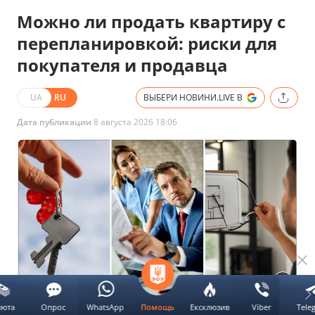
Можно ли продать квартиру с
перепланировкой: риски для
покупателя и продавца
UA
RU
ВЫБЕРИ НОВИНИ.LIVE В
Дата публикации
8 августа 2026 18:06
люта
Опрос
WhatsApp
Ексклюзив
Viber
Tele
Помощь
Ключ от квартиры, люди у нотариуса, мужчина изучает план