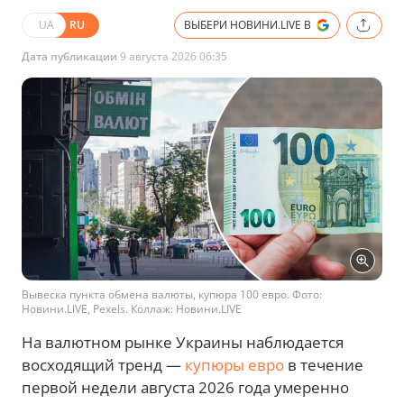
UA
RU
ВЫБЕРИ НОВИНИ.LIVE В
Дата публикации
9 августа 2026 06:35
Вывеска пункта обмена валюты, купюра 100 евро. Фото:
Новини.LIVE, Pexels. Коллаж: Новини.LIVE
На валютном рынке Украины наблюдается
восходящий тренд —
купюры евро
в течение
первой недели августа 2026 года умеренно