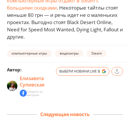
компьютерные игры отдают в Steam с
большими скидками
. Некоторые тайтлы стоят
меньше 80 грн — и речь идет не о маленьких
проектах. Выгодно стоят Black Desert Online,
Need for Speed Most Wanted, Dying Light, Fallout и
другие.
компьютерные игры
видеоигры
Steam
Автор:
ВЫБЕРИ НОВИНИ.LIVE В
Елизавета
Супивская
Следите за
автором
Следующая новость