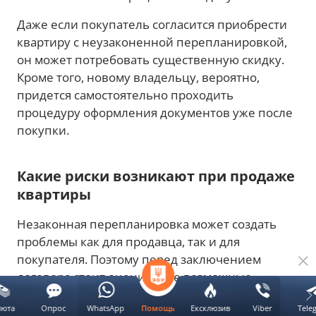
Даже если покупатель согласится приобрести
квартиру с неузаконенной перепланировкой,
он может потребовать существенную скидку.
Кроме того, новому владельцу, вероятно,
придется самостоятельно проходить
процедуру оформления документов уже после
покупки.
Какие риски возникают при продаже
квартиры
Незаконная перепланировка может создать
проблемы как для продавца, так и для
покупателя. Поэтому перед заключением
договора стоит оценить все возможные
последствия.
люта
Опрос
WhatsApp
Ексклюзив
Viber
Tele
Помощь