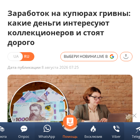
Заработок на купюрах гривны:
какие деньги интересуют
коллекционеров и стоят
дорого
UA
RU
ВЫБЕРИ НОВИНИ.LIVE В
Дата публикации
8 августа 2026 07:25
люта
Опрос
WhatsApp
Ексклюзив
Viber
Tele
Помощь