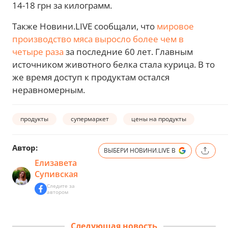
14-18 грн за килограмм.
Также Новини.LIVE сообщали, что
мировое
производство мяса выросло более чем в
четыре раза
за последние 60 лет. Главным
источником животного белка стала курица. В то
же время доступ к продуктам остался
неравномерным.
продукты
супермаркет
цены на продукты
Автор:
ВЫБЕРИ НОВИНИ.LIVE В
Елизавета
Супивская
Следите за
автором
Следующая новость