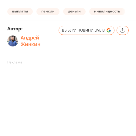
выплаты
пенсии
деньги
инвалидность
л
Автор:
ВЫБЕРИ НОВИНИ.LIVE В
Андрей
Жинкин
Реклама