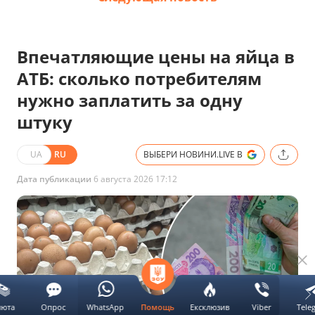
Впечатляющие цены на яйца в
АТБ: сколько потребителям
нужно заплатить за одну
штуку
UA
RU
ВЫБЕРИ НОВИНИ.LIVE В
Дата публикации
6 августа 2026 17:12
люта
Опрос
WhatsApp
Ексклюзив
Viber
Tele
Помощь